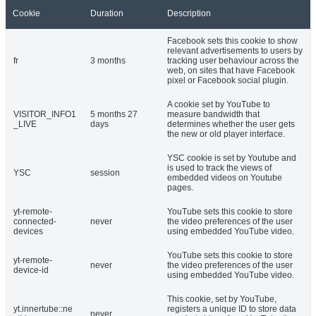
Cookie
Duration
Description
Facebook sets this cookie to show
relevant advertisements to users by
fr
3 months
tracking user behaviour across the
web, on sites that have Facebook
pixel or Facebook social plugin.
A cookie set by YouTube to
VISITOR_INFO1
5 months 27
measure bandwidth that
_LIVE
days
determines whether the user gets
the new or old player interface.
YSC cookie is set by Youtube and
is used to track the views of
YSC
session
embedded videos on Youtube
pages.
yt-remote-
YouTube sets this cookie to store
connected-
never
the video preferences of the user
devices
using embedded YouTube video.
YouTube sets this cookie to store
yt-remote-
never
the video preferences of the user
device-id
using embedded YouTube video.
This cookie, set by YouTube,
yt.innertube::ne
registers a unique ID to store data
never