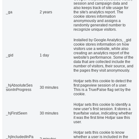
session and campaign data and
also keeps track of site usage for
_ga
2 years
the site's analytics report. The
cookie stores information
anonymously and assigns a
randomly generated number to
recognize unique visitors.
Installed by Google Analytics, _gid
cookie stores information on how
visitors use a website, while also
creating an analytics report of the
_gid
1 day
website's performance. Some of the
data that are collected include the
number of visitors, their source, and
the pages they visit anonymously.
Hotjar sets this cookie to detect the
_hjAbsoluteSes
first pageview session of a user.
30 minutes
sionInProgress
This is a True/False flag set by the
cookie.
Hotjar sets this cookie to identify a
new user’s first session. It stores a
_hjFirstSeen
30 minutes
true/false value, indicating whether
it was the first time Hotjar saw this
user.
Hotjar sets this cookie to know
_hjIncludedInPa
whether a user is included in the