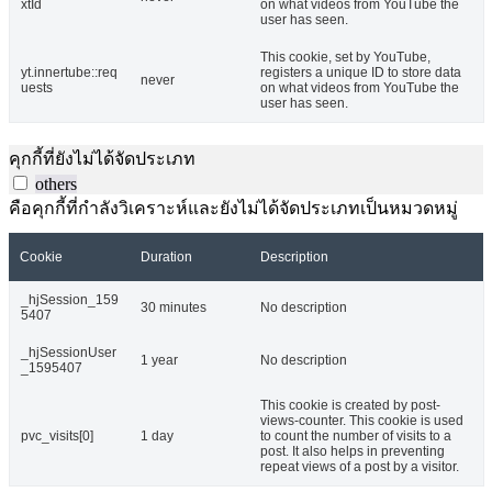
xtId
on what videos from YouTube the
user has seen.
This cookie, set by YouTube,
yt.innertube::req
registers a unique ID to store data
never
uests
on what videos from YouTube the
user has seen.
คุกกี้ที่ยังไม่ได้จัดประเภท
others
คือคุกกี้ที่กำลังวิเคราะห์และยังไม่ได้จัดประเภทเป็นหมวดหมู่
Cookie
Duration
Description
_hjSession_159
30 minutes
No description
5407
_hjSessionUser
1 year
No description
_1595407
This cookie is created by post-
views-counter. This cookie is used
pvc_visits[0]
1 day
to count the number of visits to a
post. It also helps in preventing
repeat views of a post by a visitor.