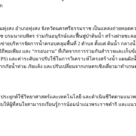
าก
ทุ่งสง อำเภอทุ่งสง จังหวัดนครศรีธรรมราช เป็นแหล่งถ่ายทอด
าถบพิตร ร่วมกันอนุรักษ์และฟื้นฟูป่าต้นน้ำ สร้างฝายชะลอความช
่ายบริหารจัดการน้ำครอบคลุมพื้นที่ 2 ตำบล ตั้งแต่ ต้นน้ำ กลางน
นวิถีพอเพียง และ “กรอบงาน” ที่เกิดจากการร่วมกันสำรวจและเก็บข
 (GPS) และค่าระดับมาปรับใช้ในการวิเคราะห์โครงสร้างน้ำ แผนผังน้
กภัยน้ำท่วม ภัยแล้ง และปรับเปลี่ยนจากเกษตรเชิงเดี่ยวมาทำเกษ
การประยุกต์ใช้วิทยาศาสตร์และเทคโนโลยี และดำเนินชีวิตตามแนวพระ
บบให้ผู้ที่สนใจสามารถเรียนรู้การน้อมนำแนวพระราชดำริ และแนว