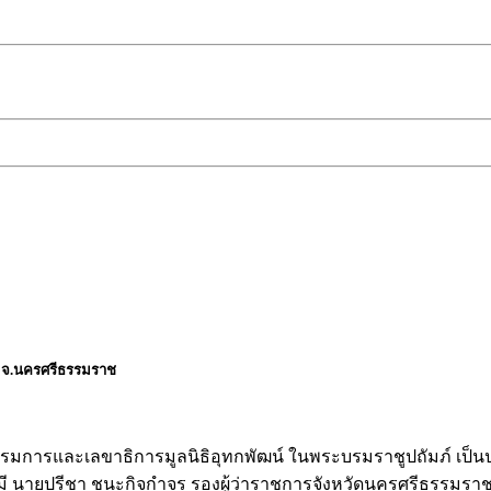
ง จ.นครศรีธรรมราช
อน กรรมการและเลขาธิการมูลนิธิอุทกพัฒน์ ในพระบรมราชูปถัมภ์ เ
ยมี นายปรีชา ชนะกิจกำจร รองผู้ว่าราชการจังหวัดนครศรีธรรมรา