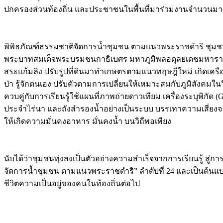
ปกครองส่วนท้องถิ่น และประชาชนในพื้นที่มาร่วมงานจำนวนม
พิพิธภัณฑ์ธรรมชาติจัดการน้ำชุมชน ตามแนวพระราชดำริ ชุมชน
พระบาทสมเด็จพระบรมชนกาธิเบศร มหาภูมิพลอดุลยเดชมหาราช บรมน
สระแก้มลิง ปรับรูปที่ดินมาทำเกษตรตามแนวทฤษฎีใหม่ เกิดเครือข
ป่า รู้จักตนเอง ปรับตัวตามการเปลี่ยนให้เหมาะสมกับภูมิสังคมใ
ควบคู่กับการเรียนรู้ใช้แผนที่ภาพถ่ายดาวเทียม เครื่องระบุพิกัด
ประจำไร่นา และถังสำรองน้ำอย่างเป็นระบบ บรรเทาความเสี่ยงจา
ให้เกิดความมั่นคงอาหาร มั่นคงน้ำ บนวิถีพอเพียง
นับได้ว่าชุมชนทุ่งสงเป็นตัวอย่างความสำเร็จจากการเรียนรู้ สู่
จัดการน้ำชุมชน ตามแนวพระราชดำริ” ลำดับที่ 24 และเป็นต้นแ
ชีวิตความเป็นอยู่ของคนในท้องถิ่นต่อไป