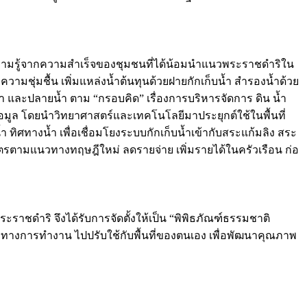
ความรู้จากความสำเร็จของชุมชนที่ได้น้อมนำแนวพระราชดำริใน
ุ่มชื้น เพิ่มแหล่งน้ำต้นทุนด้วยฝายกักเก็บน้ำ สำรองน้ำด้วย
้ำ และปลายน้ำ ตาม “กรอบคิด” เรื่องการบริหารจัดการ ดิน น้ำ
้อมูล โดยนำวิทยาศาสตร์และเทคโนโลยีมาประยุกต์ใช้ในพื้นที่
ำ ทิศทางน้ำ เพื่อเชื่อมโยงระบบกักเก็บน้ำเข้ากับสระแก้มลิง สระ
ตรตามแนวทางทฤษฎีใหม่ ลดรายจ่าย เพิ่มรายได้ในครัวเรือน ก่อ
ราชดำริ จึงได้รับการจัดตั้งให้เป็น “พิพิธภัณฑ์ธรรมชาติ
ทางการทำงาน ไปปรับใช้กับพื้นที่ของตนเอง เพื่อพัฒนาคุณภาพ