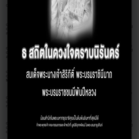
improve page load times and to
cf_use_ob
past
disallow any security restrictions
based on the visitor's IP address.
Set by the GDPR Cookie Consent
cookielawinfo-
plugin, this cookie is used to record
checkbox-
1 year
the user consent for the cookies in
advertisement
the "Advertisement" category .
This cookie is set by GDPR Cookie
cookielawinfo-
Consent plugin. The cookie is used
checkbox-
11 months
to store the user consent for the
analytics
cookies in the category "Analytics".
The cookie is set by GDPR cookie
cookielawinfo-
consent to record the user consent
checkbox-
11 months
for the cookies in the category
functional
"Functional".
This cookie is set by GDPR Cookie
cookielawinfo-
Consent plugin. The cookies is
checkbox-
11 months
used to store the user consent for
necessary
the cookies in the category
"Necessary".
This cookie is set by GDPR Cookie
cookielawinfo-
Consent plugin. The cookie is used
checkbox-
11 months
to store the user consent for the
others
cookies in the category "Other.