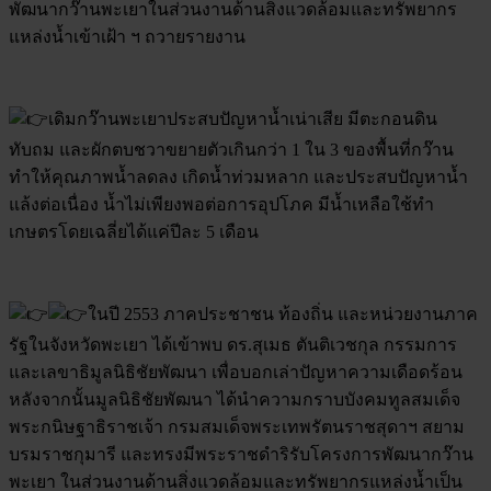
พัฒนากว๊านพะเยาในส่วนงานด้านสิ่งแวดล้อมและทรัพยากร
แหล่งน้ำเข้าเฝ้า ฯ ถวายรายงาน
เดิมกว๊านพะเยาประสบปัญหาน้ำเน่าเสีย มีตะกอนดิน
ทับถม และผักตบชวาขยายตัวเกินกว่า 1 ใน 3 ของพื้นที่กว๊าน
ทำให้คุณภาพน้ำลดลง เกิดน้ำท่วมหลาก และประสบปัญหาน้ำ
แล้งต่อเนื่อง น้ำไม่เพียงพอต่อการอุปโภค มีน้ำเหลือใช้ทำ
เกษตรโดยเฉลี่ยได้แค่ปีละ 5 เดือน
ในปี 2553 ภาคประชาชน ท้องถิ่น และหน่วยงานภาค
รัฐในจังหวัดพะเยา ได้เข้าพบ ดร.สุเมธ ตันติเวชกุล กรรมการ
และเลขาธิมูลนิธิชัยพัฒนา เพื่อบอกเล่าปัญหาความเดือดร้อน
หลังจากนั้นมูลนิธิชัยพัฒนา ได้นำความกราบบังคมทูลสมเด็จ
พระกนิษฐาธิราชเจ้า กรมสมเด็จพระเทพรัตนราชสุดาฯ สยาม
บรมราชกุมารี และทรงมีพระราชดำริรับโครงการพัฒนากว๊าน
พะเยา ในส่วนงานด้านสิ่งแวดล้อมและทรัพยากรแหล่งน้ำเป็น