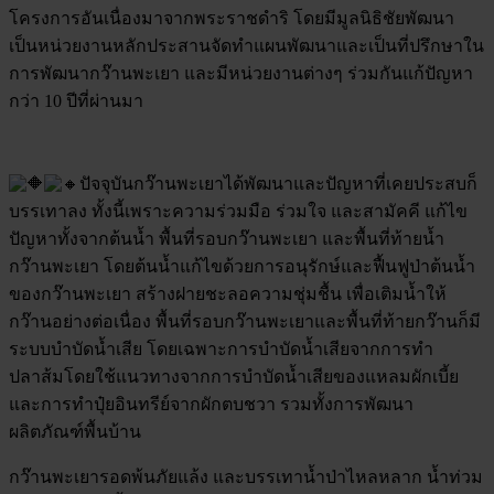
โครงการอันเนื่องมาจากพระราชดำริ โดยมีมูลนิธิชัยพัฒนา
เป็นหน่วยงานหลักประสานจัดทำแผนพัฒนาและเป็นที่ปรึกษาใน
การพัฒนากว๊านพะเยา และมีหน่วยงานต่างๆ ร่วมกันแก้ปัญหา
กว่า 10 ปีที่ผ่านมา
ปัจจุบันกว๊านพะเยาได้พัฒนาและปัญหาที่เคยประสบก็
บรรเทาลง ทั้งนี้เพราะความร่วมมือ ร่วมใจ และสามัคคี แก้ไข
ปัญหาทั้งจากต้นน้ำ พื้นที่รอบกว๊านพะเยา และพื้นที่ท้ายน้ำ
กว๊านพะเยา โดยต้นน้ำแก้ไขด้วยการอนุรักษ์และฟื้นฟูป่าต้นน้ำ
ของกว๊านพะเยา สร้างฝายชะลอความชุ่มชื้น เพื่อเติมน้ำให้
กว๊านอย่างต่อเนื่อง พื้นที่รอบกว๊านพะเยาและพื้นที่ท้ายกว๊านก็มี
ระบบบำบัดน้ำเสีย โดยเฉพาะการบำบัดน้ำเสียจากการทำ
ปลาส้มโดยใช้แนวทางจากการบำบัดน้ำเสียของแหลมผักเบี้ย
และการทำปุ๋ยอินทรีย์จากผักตบชวา รวมทั้งการพัฒนา
ผลิตภัณฑ์พื้นบ้าน
กว๊านพะเยารอดพ้นภัยแล้ง และบรรเทาน้ำป่าไหลหลาก น้ำท่วม