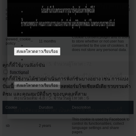
This cookie is set by GDPR Cookie
cookielawinfo-
Consent plugin. The cookie is used
checkbox-
11 months
to store the user consent for the
performance
cookies in the category
"Performance".
The cookie is set by the GDPR
Cookie Consent plugin and is used
viewed_cookie_
11 months
to store whether or not user has
policy
consented to the use of cookies. It
does not store any personal data.
ส่งผลโหวดดาวเรียบร้อย
คะแนนเต็ม
4.6
/ 5. จำนวนผู้โหวต :
72
คุกกี้ที่ใช้งานฟังก์ชัน
functional
ยังไม่มีคะแนนโหวต! เป็นคนแรกที่ให้คะแนนโพสต์นี้
คุกกี้ที่ใช้งานได้ช่วยดำเนินการฟังก์ชันบางอย่าง เช่น การแบ่ง
ส่งผลโหวดดาวเรียบร้อย
ปันเนื้อหาของเว็บไซต์บนแพลตฟอร์มโซเชียลมีเดีย รวบรวมคำ
ติชม และคุณสมบัติอื่นๆ ของบุคคลที่สาม
คะแนนเต็ม
4.8
/ 5. จำนวนผู้โหวต :
6
Cookie
Duration
Description
ยังไม่มีคะแนนโหวต! เป็นคนแรกที่ให้คะแนนโพสต์นี้
This cookie is used by Facebook to
control its functionalities, collect
sb
2 years
language settings and share
pages.