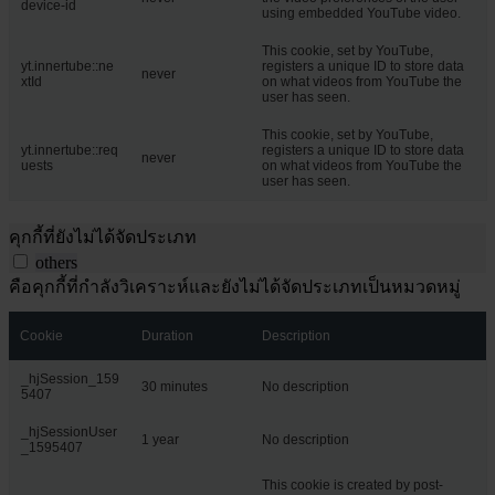
device-id
using embedded YouTube video.
This cookie, set by YouTube,
yt.innertube::ne
registers a unique ID to store data
never
xtId
on what videos from YouTube the
user has seen.
This cookie, set by YouTube,
yt.innertube::req
registers a unique ID to store data
never
uests
on what videos from YouTube the
user has seen.
คุกกี้ที่ยังไม่ได้จัดประเภท
others
คือคุกกี้ที่กำลังวิเคราะห์และยังไม่ได้จัดประเภทเป็นหมวดหมู่
Cookie
Duration
Description
_hjSession_159
30 minutes
No description
5407
_hjSessionUser
1 year
No description
_1595407
This cookie is created by post-