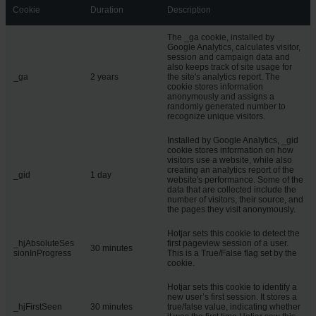
Cookie
Duration
Description
The _ga cookie, installed by
Google Analytics, calculates visitor,
session and campaign data and
also keeps track of site usage for
_ga
2 years
the site's analytics report. The
cookie stores information
anonymously and assigns a
randomly generated number to
recognize unique visitors.
Installed by Google Analytics, _gid
cookie stores information on how
visitors use a website, while also
creating an analytics report of the
_gid
1 day
website's performance. Some of the
data that are collected include the
number of visitors, their source, and
the pages they visit anonymously.
Hotjar sets this cookie to detect the
_hjAbsoluteSes
first pageview session of a user.
30 minutes
sionInProgress
This is a True/False flag set by the
cookie.
Hotjar sets this cookie to identify a
new user’s first session. It stores a
_hjFirstSeen
30 minutes
true/false value, indicating whether