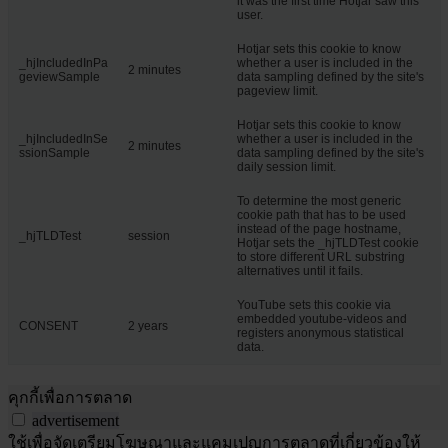
it was the first time Hotjar saw this
user.
Hotjar sets this cookie to know
_hjIncludedInPa
whether a user is included in the
2 minutes
geviewSample
data sampling defined by the site's
pageview limit.
Hotjar sets this cookie to know
_hjIncludedInSe
whether a user is included in the
2 minutes
ssionSample
data sampling defined by the site's
daily session limit.
To determine the most generic
cookie path that has to be used
instead of the page hostname,
_hjTLDTest
session
Hotjar sets the _hjTLDTest cookie
to store different URL substring
alternatives until it fails.
YouTube sets this cookie via
embedded youtube-videos and
CONSENT
2 years
registers anonymous statistical
data.
คุกกี้เพื่อการตลาด
advertisement
ใช้เพื่อจัดเตรียมโฆษณาและแคมเปญการตลาดที่เกี่ยวข้องให้