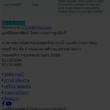
views-counter. This cookie is used
pvc_visits[0]
1 day
to count the number of visits to a
post. It also helps in preventing
repeat views of a post by a visitor.
Save & Accept
Powered by
มูลนิธิอุทกพัฒน์
ในพระบรมราชูปถัมภ์
อาคารสถาบันสารสนเทศทรัพยากรน้ำ (องค์การมหาชน)
เลขที่ 901 ชั้น 6 ถนนงามวงศ์วาน แขวงลาดยาว
เขตจตุจักร กรุงเทพมหานคร 10900
02 158 0999
02 158 0998
องค์ความรู้
การดำเนินงาน
เครือข่ายชุมชน
ร่วมงานกับเรา
ติดต่อเรา
มูลนิธิอุทกพัฒน์
ในพระบรมราชูปถัมภ์