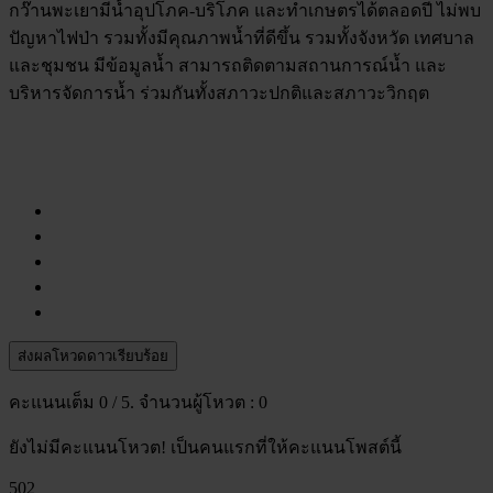
กว๊านพะเยามีน้ำอุปโภค-บริโภค และทำเกษตรได้ตลอดปี ไม่พบ
ปัญหาไฟป่า รวมทั้งมีคุณภาพน้ำที่ดีขึ้น รวมทั้งจังหวัด เทศบาล
และชุมชน มีข้อมูลน้ำ สามารถติดตามสถานการณ์น้ำ และ
บริหารจัดการน้ำ ร่วมกันทั้งสภาวะปกติและสภาวะวิกฤต
ส่งผลโหวดดาวเรียบร้อย
คะแนนเต็ม
0
/ 5. จำนวนผู้โหวต :
0
ยังไม่มีคะแนนโหวต! เป็นคนแรกที่ให้คะแนนโพสต์นี้
502