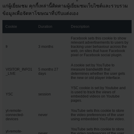
แก่ผู้เยี่ยมชม คุกกี้เหล่านี้ติดตามผู้เยี่ยมชมเว็บไซต์และรวบรวม
ข้อมูลเพื่อจัดหาโฆษณาที่ปรับแต่งเอง
Cookie
Duration
Description
Facebook sets this cookie to show
relevant advertisements to users by
fr
3 months
tracking user behaviour across the
web, on sites that have Facebook
pixel or Facebook social plugin.
A cookie set by YouTube to
VISITOR_INFO1
5 months 27
measure bandwidth that
_LIVE
days
determines whether the user gets
the new or old player interface.
YSC cookie is set by Youtube and
is used to track the views of
YSC
session
embedded videos on Youtube
pages.
yt-remote-
YouTube sets this cookie to store
connected-
never
the video preferences of the user
devices
using embedded YouTube video.
YouTube sets this cookie to store
yt-remote-
never
the video preferences of the user