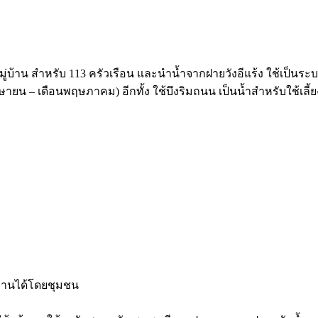
น สำหรับ 113 ครัวเรือน และนำน้ำจากฝายวังอีแร้ง ใช้เป็นระบบปร
 – เดือนพฤษภาคม) อีกทั้ง ใช้บึงริมถนน เป็นน้ำสำหรับใช้เลี้ยงส
้งานได้โดยชุมชน