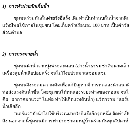
1) การทำฝายกักเก็บน้ำ
ชุมชนร่วมกันกั้น
ฝายวังอีแร้ง
เดิมทำเป็นทำนบกั้นน้ำจากดิ
แร้งมีพอใช้ภายในชุมชน โดยเก็บครัวเรือนละ 100 บาท เป็นค่าว
ส่วนตำบล
2) การกระจายน้ำ
ชุมชนนำน้ำจากบุ่งพระละคอน (อ่างน้ำธรรมชาติขนาดเล็กริม
เครื่องสูบน้ำเสียบ่อยครั้ง จนไม่มีงบประมาณซ่อมแซม
ชุมชนจึงระดมความคิดเพื่อแก้ปัญหา มีการทดลองนำแนวค
ท่อส่งแรงดันน้ำขึ้น โดยชุมชนได้ทดลองระยะห่างของท่อลม จนได้ระ
คือ "อากาศมาแวะ" ในท่อ ทำให้เกิดแรงดันน้ำ) นวัตกรรม “แอร์
น้ำเสียอีก
“แอร์แว” ยังนำไปใช้บริเวณฝายวังอีแร้งอีกจุดหนึ่ง จัดทำเป็
ถึง นอกจากนี้ชุมชนมีการทำประชาคมหมู่บ้านร่วมกันทุกสัปดาห์