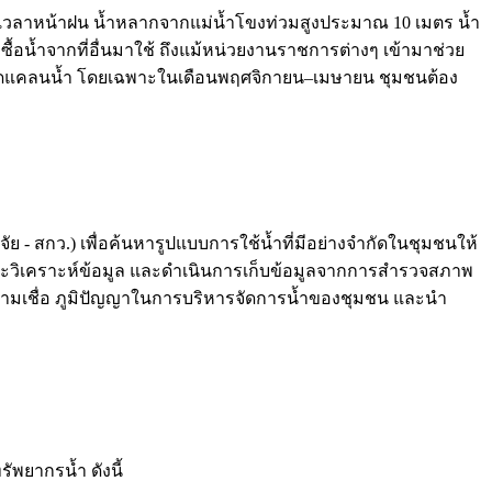
โขง เวลาหน้าฝน น้ำหลากจากแม่น้ำโขงท่วมสูงประมาณ 10 เมตร น้ำ
ื้อน้ำจากที่อื่นมาใช้ ถึงแม้หน่วยงานราชการต่างๆ เข้ามาช่วย
ญหาขาดแคลนน้ำ โดยเฉพาะในเดือนพฤศจิกายน–เมษายน ชุมชนต้อง
จัย - สกว.) เพื่อค้นหารูปแบบการใช้น้ำที่มีอย่างจำกัดในชุมชนให้
็บและวิเคราะห์ข้อมูล และดำเนินการเก็บข้อมูลจากการสำรวจสภาพ
 ความเชื่อ ภูมิปัญญาในการบริหารจัดการน้ำของชุมชน และนำ
ัพยากรน้ำ ดังนี้