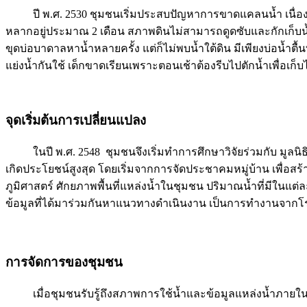
ปี พ.ศ. 2530 ชุมชนเริ่มประสบปัญหาการขาดแคลนน้ำ เนื่อง
หลากอยู่ประมาณ 2 เดือน สภาพดินไม่สามารถดูดซับและกักเก็บน้ำไ
ขุดบ่อบาดาลหาน้ำหลายครั้ง แต่ก็ไม่พบน้ำใต้ดิน มีเพียงบ่อน
แย่งน้ำกันใช้ เด็กขาดเรียนเพราะตอนเช้าต้องรีบไปตักน้ำเพื่อเก็บไ
จุดเริ่มต้นการเปลี่ยนแปลง
ในปี พ.ศ. 2548 ชุมชนจึงเริ่มทำการศึกษาวิจัยร่วมกับ มูลนิ
เกิดประโยชน์สูงสุด โดยเริ่มจากการจัดประชาคมหมู่บ้าน เพื่อส
ภูมิศาสตร์ ศักยภาพพื้นที่แหล่งน้ำในชุมชน ปริมาณน้ำที่มีใน
ข้อมูลที่ได้มาร่วมกันหาแนวทางดำเนินงาน เป็นการทำงานจากโร
การจัดการของชุมชน
เมื่อชุมชนรับรู้ถึงสภาพการใช้น้ำและข้อมูลแหล่งน้ำภายในพ