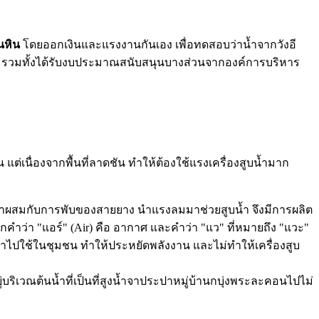
นหิน
โดยออกเงินและแรงงานกันเอง เพื่อทดสอบว่าน้ำจากวังอี
รง รวมทั้งได้รับงบประมาณสนับสนุนบางส่วนจากองค์การบริหาร
่เนื่องจากพื้นที่ลาดชัน ทำให้ต้องใช้แรงเครื่องสูบน้ำมาก
ผสมกับการพับของสายยาง นำแรงลมมาช่วยสูบน้ำ จึงมีการผลิต
กคำว่า "แอร์" (Air) คือ อากาศ และคำว่า "แว" ที่หมายถึง "แวะ"
้ำไปใช้ในชุมชน ทำให้ประหยัดพลังงาน และไม่ทำให้เครื่องสูบ
ยู่บริเวณต้นน้ำที่เป็นที่สูงน้ำจาประปาหมู่บ้านกบุ่งพระละคอนไปไม่