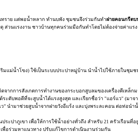
นทราย แต่พอน้ำหลาก ทำนบพัง ชุมชนจึงร่วมกันทำ
ฝายคอนกรีตบ
ัสดุ ส่วนแรงงาน ชาวบ้านทุกคนร่วมมือกันทำโดยไม่ต้องจ่ายค่าแ
แม่น้ำโขง) ใช้เป็นระบบประปาหมู่บ้าน นำน้ำไปใช้ภายในชุมชน แต
ิดจากการสังเกตการทำงานของกระบอกสูบลมของเครื่องตีเหล็กมา
ดับพอดีที่จะสูบน้ำได้แรงสูงสุด และเรียกชื่อว่า "แอร์แว" (มาจา
แว” นำมาช่วยสูบน้ำจากฝายวังอีแร้ง และบุ่งพระละคอน ต่อท่อนำน
นประปาภูเขา เพื่อให้การใช้น้ำอย่างทั่วถึง สำหรับ 21 ครัวเรือนที่อ
 เพื่อร่วมหาแนวทาง ปรับแก้ไขการดำเนินงานร่วมกัน