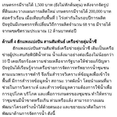
เกษตรกรมีรายได้ 1,500 บาท (ยังไม่หักต้นทุน) หลังจากจัดรูป
ที่ดินและวางแผนการผลิตใหม่ เกษตรกรมีรายได้ 200,000 บาท
ต่อครัวเรือน เมื่อเทียบกับพื้นที่ 1 ไร่เท่ากันในรอบปีการผลิต
ปัจจุบันมีเกษตรกรที่เปลี่ยนวิถีการผลิตจำนวน 68 ราย มีรายได้
จากผฃผฃิตรวมประมาณ 12 ล้านบาทต่อปี
ด้านที่
4
ฮักแพงแบ่งปัน สานสัมพันธ์ เครือข่ายลุ่มน้ำชี
ฮักแพงแบ่งปันสานสัมพันธ์เครือข่ายลุ่มน้ำชี เดิมเป็นเครือ
ข่ายผู้ประสบภัยพิบัติน้ำท่วม น้ำแล้งมาอย่างต่อเนื่องไม่น้อยกว่า
10 ปี เคยเรียกร้องความช่วยเหลือจากรัฐบาลให้ช่วยแก้ปัญหา
ปัจจุบันได้เรียนรู้จากเครือข่ายการจัดการทรัพยากรน้ำชุมชน
ตามแนวพระราชดำริ จึงเริ่มสำรวจวิเคราะห์ข้อมูลเพื่อเข้าใจ
พื้นที่ มีการสำรวจข้อมูลน้ำ สถานะ วาดผังน้ำ โดยนำแผนที่มา
ช่วยในการวิเคราะห์ และสำรวจข้อมูลความต้องการใช้น้ำเพื่อ
การอุปโภค บริโภค และเพื่อการเกษตรของชุมชน ทำให้ทราบ
ว่าชุมชนมีน้ำขาดหรือเกิน ท่วมหรือแล้ง สามารถวางแผน
พัฒนาโครงสร้างน้ำได้ด้วยตนเอง และขยายแนวคิดในการ
พัฒนาด้านการจัดการน้ำ ดังนี้