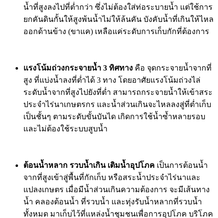
น้ำที่สูงลงไปที่ต่ำกว่า ซึ่งไม่ต้องใส่ท่อระบายน้ำ แต่ใช้การ
ยกคันดินกั้นให้สูงพ้นน้ำไม่ให้ล้นคัน บังคับน้ำที่เกินให้ไหล
ออกด้านข้าง (ขาแค) เหลือแค่ระดับการเก็บกักที่ต้องการ
แรงโน้มถ่วงกระจายน้ำ
3
ทิศทาง
คือ จุดกระจายน้ำจากที่
สูง ที่แบ่งน้ำลงที่ต่ำได้ 3 ทาง โดยอาศัยแรงโน้มถ่วงไล่
ระดับน้ำจากที่สูงไปยังที่ต่ำ สามารถกระจายน้ำให้เข้าสระ
ประจำไร่นาเกษตรกร และน้ำส่วนเกินจะไหลลงสู่ที่ต่ำเก็บ
เป็นชั้นๆ ตามระดับขั้นบันได เกิดการใช้น้ำซ้ำหลายรอบ
และไม่ต้องใช้ระบบสูบน้ำ
ต้อนน้ำหลาก รวบน้ำเกิน เติมน้ำอุปโภค
เป็นการต้อนน้ำ
จากที่สูงเข้าสู่พื้นที่กักเก็บ หรือสระน้ำประจำไร่นาและ
แปลงเกษตร เมื่อมีน้ำส่วนเกินความต้องการ จะมีเส้นทาง
น้ำ คลองต้อนน้ำ ที่รวบน้ำ และทุ่งรับน้ำหลากที่รวบน้ำ
ทั้งหมด มาเก็บไว้ที่แหล่งน้ำชุมชนเพื่อการอุปโภค บริโภค