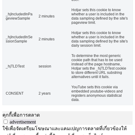
Hotjar sets this cookie to know
_hjIncludedInPa
whether a user is included in the
2 minutes
geviewSample
data sampling defined by the site's
pageview limit.
Hotjar sets this cookie to know
_hjIncludedInSe
whether a user is included in the
2 minutes
ssionSample
data sampling defined by the site's
daily session limit.
To determine the most generic
cookie path that has to be used
instead of the page hostname,
_hjTLDTest
session
Hotjar sets the _hjTLDTest cookie
to store different URL substring
alternatives until it fails.
YouTube sets this cookie via
embedded youtube-videos and
CONSENT
2 years
registers anonymous statistical
data.
คุกกี้เพื่อการตลาด
advertisement
ใช้เพื่อจัดเตรียมโฆษณาและแคมเปญการตลาดที่เกี่ยวข้องให้