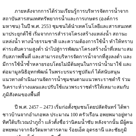
ภายหลังจากการได้ร่วมเรียนรู้การบริหารจัดการน้ำจาก
สถาบันสารสนเทศทรัพยากรน้ำและการเกษตร (องค์การ
มหาชน) ในปี พ.ศ. 2553 ชุมชนได้นำเทคโนโลยีและสารสนเทศ
มาประยุกต์ใช้ เริ่มจากการสำรวจโครงสร้างแหล่งน้ำ สถานะ
แหล่งน้ำ ทางน้ำธรรมชาติ และความต้องการใช้น้ำ ทำให้ทราบ
ค่าระดับความสูงต่ำ นำไปสู่การพัฒนาโครงสร้างน้ำที่เหมาะสม
กับสภาพพื้นที่ และสามารถบริหารจัดการน้ำจากที่สูงลงต่ำ และ
มีการใช้น้ำซ้ำหลายรอบโดยไม่มีต้นทุนในการนำน้ำมาใช้ และ
ต่อมามูลนิธิอุทกพัฒน์ ในพระบรมราชูปถัมภ์ ได้สนับสนุน
แนวทางดำเนินงานจัดการน้ำชุมชนตามแนวพระราชดำริ ร่วม
วิเคราะห์วางแผนและปรับใช้แนวพระราชดำริให้เหมาะสมกับ
ภูมิสังคมของพื้นที่
ปี พ.ศ. 2457 – 2473 เริ่มก่อตั้งชุมชนโดยปลัดจันทร์ ได้พา
ชาวบ้านจากอำเภอพล ประมาณ 100 ครัวเรือน อพยพมาอยู่ทาง
ทิศใต้บริเวณป่าภูถ้ำ แล้วตั้งชื่อว่านิคมน้ำซับ หลังจากนั้น มีผู้คน
อพยพมาจากจังวัดมหาสารคาม ร้อยเอ็ด อุดรธานี และชัยภูมิ