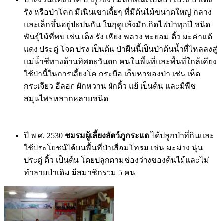
รัง หรือป่าโคก มีเนินเขาเตี้ยๆ ที่มีต้นไม้ขนาดใหญ่ กลาง
และเล็กขึ้นอยู่ปะปนกัน ในฤดูแล้งมักเกิดไฟป่าทุกปี ชนิด
พันธุ์ไม้ที่พบ เช่น เต็ง รัง เหียง พลวง พะยอม ติ้ว มะค่าแต้
แดง ประดู่ โจด ปรง เป็นต้น ป่าผืนนี้เป็นป่าต้นน้ำที่ไหลลงสู่
แม่น้ำชีทางด้านทิศตะวันตก คนในพื้นที่และพื้นที่ใกล้เคียง
ใช้ป่านี้ในการเลี้ยงโค กระบือ เก็บหาของป่า เช่น เห็ด
กระเจียว อีลอก ผักหวาน ผักติ้ว แย้ เป็นต้น และมีพืช
สมุนไพรหลากหลายชนิด
ปี พ.ศ. 2530
ชมรมผู้เลี้ยงสัตว์ภูกระแต
ได้ปลูกป่าที่กินและ
ใช้ประโยชน์ได้บนพื้นที่ป่าเสื่อมโทรม เช่น มะม่วง นุ่น
ประดู่ ติ้ว เป็นต้น โดยปลูกตามช่องว่างของต้นไม้และไม่
ทำลายป่าเดิม มีสมาชิกรวม 5 คน