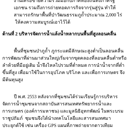
งานเครือข่ายความร่วมมือกับภาคีท้องถิ่นทั้งภาครัฐ
เอกชน รวมถึงการถ่ายทอดภารกิจจากรุ่นสู่รุ่น ทำให้
สามารถรักษาพื้นที่ป่าวัฒนธรรมภูถ้ำประมาณ 2,000 ไร่
ให้คงความสมบูรณ์เอาไว้ได้
ด้านที่
2
บริหารจัดการน้ำแล้งน้ำหลากบนพื้นที่สูงลอนคลื่น
พื้นที่ชุมชนป่าภูถ้ำ ภูกระแตมีลักษณะสูงต่ำเป็นลอนคลื่น
การพัฒนาที่ผ่านมาส่วนใหญ่เริ่มจากขุดคลองที่ลอนคลื่นต่ำหรือ
ลำห้วยที่มีอยู่เดิม น้ำจึงไหลไปรวมที่ต่ำหมด การนำน้ำจากที่ต่ำ
ขึ้นที่สูง เพื่อมาใช้ในการอุปโภค บริโภค และเพื่อการเกษตร จึง
มีต้นทุนสูง
ปี พ.ศ. 2553 หลังจากที่ชุมชนได้ร่วมเรียนรู้การบริหาร
จัดการน้ำชุมชนจากสถาบันสารสนเทศทรัพยากรน้ำและ
การเกษตร (องค์การมหาชน) และมูลนิธิอุทกพัฒน์ ในพระบรม
ราชูปถัมภ์ ชุมชนจึงได้นำเทคโนโลยีและสารสนเทศมา
ประยุกต์ใช้ เช่น เครื่อง GPS แผนที่ภาพถ่ายจากดาวเทียม