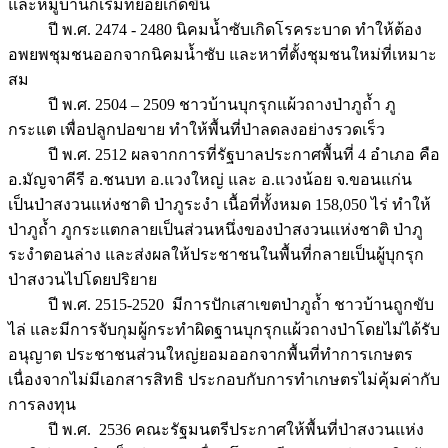
และหมู่บ้านก็เริ่มทยอยเกิดขึ้น
ปี พ.ศ. 2474 - 2480 นิคมน้ำซับเกิดโรคระบาด ทำให้ต้อง
อพยพชุมชนออกจากนิคมน้ำซับ และหาที่ตั้งชุมชนใหม่ที่เหมาะ
สม
ปี พ.ศ. 2504 – 2509 ชาวบ้านบุกรุกแผ้วถางป่าภูถ้ำ ภู
กระแต เพื่อปลูกปอขาย ทำให้พื้นที่ป่าลดลงอย่างรวดเร็ว
ปี พ.ศ. 2512 ผลจากการที่รัฐบาลประกาศพื้นที่ 4 อำเภอ คือ
อ.มัญจาคีรี อ.ชนบท อ.แวงใหญ่ และ อ.แวงน้อย จ.ขอนแก่น
เป็นป่าสงวนแห่งชาติ ป่าภูระงำ เนื้อที่ทั้งหมด 158,050 ไร่ ทำให้
ป่าภูถ้ำ ภูกระแตกลายเป็นส่วนหนึ่งของป่าสงวนแห่งชาติ ป่าภู
ระงำตอนล่าง และส่งผลให้ประชาชนในพื้นที่กลายเป็นผู้บุกรุก
ป่าสงวนไปโดยปริยาย
ปี พ.ศ. 2515-2520 มีการปักเสาเขตป่าภูถ้ำ ชาวบ้านถูกขับ
ไล่ และมีการจับกุมผู้กระทำผิดฐานบุกรุกแผ้วถางป่าโดยไม่ได้รับ
อนุญาต ประชาชนส่วนใหญ่ยอมออกจากพื้นที่ทำการเกษตร
เนื่องจากไม่มีเอกสารสิทธิ ประกอบกับการทำเกษตรไม่คุ้มค่ากับ
การลงทุน
ปี พ.ศ. 2536 คณะรัฐมนตรีประกาศให้พื้นที่ป่าสงวนแห่ง