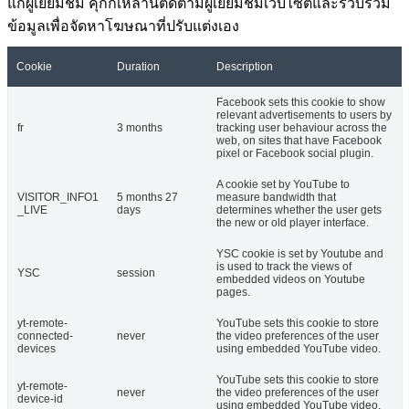
แก่ผู้เยี่ยมชม คุกกี้เหล่านี้ติดตามผู้เยี่ยมชมเว็บไซต์และรวบรวม
ข้อมูลเพื่อจัดหาโฆษณาที่ปรับแต่งเอง
Cookie
Duration
Description
Facebook sets this cookie to show
relevant advertisements to users by
fr
3 months
tracking user behaviour across the
web, on sites that have Facebook
pixel or Facebook social plugin.
A cookie set by YouTube to
VISITOR_INFO1
5 months 27
measure bandwidth that
_LIVE
days
determines whether the user gets
the new or old player interface.
YSC cookie is set by Youtube and
is used to track the views of
YSC
session
embedded videos on Youtube
pages.
yt-remote-
YouTube sets this cookie to store
connected-
never
the video preferences of the user
devices
using embedded YouTube video.
YouTube sets this cookie to store
yt-remote-
never
the video preferences of the user
device-id
using embedded YouTube video.