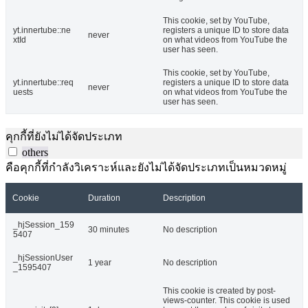
This cookie, set by YouTube,
yt.innertube::ne
registers a unique ID to store data
never
xtId
on what videos from YouTube the
user has seen.
This cookie, set by YouTube,
yt.innertube::req
registers a unique ID to store data
never
uests
on what videos from YouTube the
user has seen.
คุกกี้ที่ยังไม่ได้จัดประเภท
others
คือคุกกี้ที่กำลังวิเคราะห์และยังไม่ได้จัดประเภทเป็นหมวดหมู่
Cookie
Duration
Description
_hjSession_159
30 minutes
No description
5407
_hjSessionUser
1 year
No description
_1595407
This cookie is created by post-
views-counter. This cookie is used