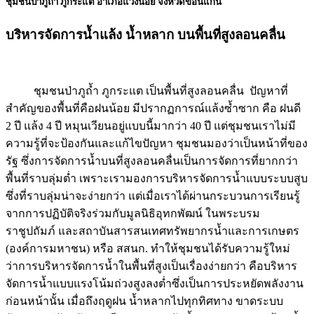
ชุมชนป่าภูถ้ำ ภูกระแต อำเภอแวงน้อย จังหวัดขอนแก่น
บริหารจัดการน้ำแล้ง น้ำหลาก บนพื้นที่สูงลอนคลื่น
ชุมชนป่าภูถ้ำ ภูกระแต เป็นพื้นที่สูงลอนคลื่น ปัญหาที่
สำคัญของพื้นที่คือฝนน้อย มีปรากฏการณ์แล้งซ้ำซาก คือ ฝนดี
2 ปี แล้ง 4 ปี หมุนเวียนอยู่แบบนี้มากว่า 40 ปี แต่ชุมชนเราไม่มี
ความรู้ที่จะป้องกันและแก้ไขปัญหา ชุมชนมองว่าเป็นหน้าที่ของ
รัฐ ซึ่งการจัดการน้ำบนที่สูงลอนคลื่นเป็นการจัดการที่ยากกว่า
พื้นที่ราบลุ่มต่ำ เพราะเรามองการบริหารจัดการน้ำแบบระบบสูบ
ซึ่งที่ราบลุ่มน่าจะง่ายกว่า แต่เมื่อเราได้ผ่านกระบวนการเรียนรู้
จากการปฏิบัติจริงร่วมกับมูลนิธิอุทกพัฒน์ ในพระบรม
ราชูปถัมภ์ และสถาบันสารสนเทศทรัพยากรน้ำและการเกษตร
(องค์การมหาชน) หรือ สสนก. ทำให้ชุมชนได้รับความรู้ใหม่
ว่าการบริหารจัดการน้ำในพื้นที่สูงเป็นเรื่องง่ายกว่า คือบริหาร
จัดการน้ำแบบแรงโน้มถ่วงสูงลงต่ำซึ่งเป็นการประหยัดพลังงาน
ก่อนหน้านั้น เมื่อถึงฤดูฝน น้ำหลากไปทุกทิศทาง ขาดระบบ