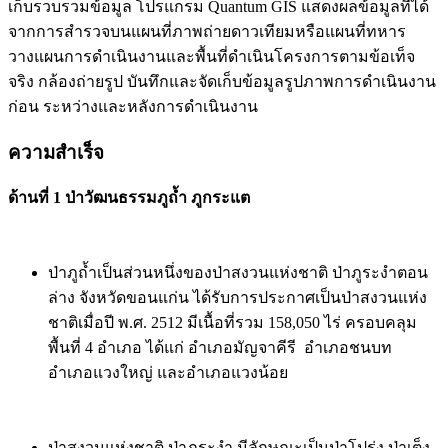
เก็บรวบรวมข้อมูล โปรแกรม Quantum GIS แสดงผลข้อมูลที่ได้
จากการสำรวจบนแผนที่ภาพถ่ายดาวเทียมหรือแผนที่ทหาร
วางแผนการดำเนินงานและพื้นที่ดำเนินโครงการตามข้อเท็จ
จริง กล้องถ่ายรูป บันทึกและจัดเก็บข้อมูลรูปภาพการดำเนินงาน
ก่อน ระหว่างและหลังการดำเนินงาน
ความสำเร็จ
ด้านที่
1
ป่าวัฒนธรรมภูถ้ำ ภูกระแต
ป่าภูถ้ำเป็นส่วนหนึ่งของป่าสงวนแห่งชาติ ป่าภูระงำตอน
ล่าง จังหวัดขอนแก่น ได้รับการประกาศเป็นป่าสงวนแห่ง
ชาติเมื่อปี พ.ศ. 2512 มีเนื้อที่รวม 158,050 ไร่ ครอบคลุม
พื้นที่ 4 อำเภอ ได้แก่ อำเภอมัญจาคีรี อำเภอชนบท
อำเภอแวงใหญ่ และอำเภอแวงน้อย
ป่าสงวนแห่งชาติ ป่าภูระงำ มีลักษณะเป็นป่าโปร่ง ป่าเต็ง