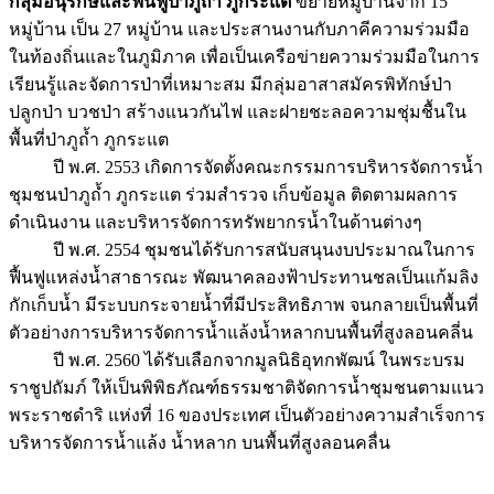
กลุ่มอนุรักษ์และฟื้นฟูป่าภูถ้ำ ภูกระแต
ขยายหมู่บ้านจาก 15
หมู่บ้าน เป็น 27 หมู่บ้าน และประสานงานกับภาคีความร่วมมือ
ในท้องถิ่นและในภูมิภาค เพื่อเป็นเครือข่ายความร่วมมือในการ
เรียนรู้และจัดการป่าที่เหมาะสม มีกลุ่มอาสาสมัครพิทักษ์ป่า
ปลูกป่า บวชป่า สร้างแนวกันไฟ และฝายชะลอความชุ่มชื้นใน
พื้นที่ป่าภูถ้ำ ภูกระแต
ปี พ.ศ. 2553 เกิดการจัดตั้งคณะกรรมการบริหารจัดการน้ำ
ชุมชนป่าภูถ้ำ ภูกระแต ร่วมสำรวจ เก็บข้อมูล ติดตามผลการ
ดำเนินงาน และบริหารจัดการทรัพยากรน้ำในด้านต่างๆ
ปี พ.ศ. 2554 ชุมชนได้รับการสนับสนุนงบประมาณในการ
ฟื้นฟูแหล่งน้ำสาธารณะ พัฒนาคลองฟ้าประทานชลเป็นแก้มลิง
กักเก็บน้ำ มีระบบกระจายน้ำที่มีประสิทธิภาพ จนกลายเป็นพื้นที่
ตัวอย่างการบริหารจัดการน้ำแล้งน้ำหลากบนพื้นที่สูงลอนคลี่น
ปี พ.ศ. 2560 ได้รับเลือกจากมูลนิธิอุทกพัฒน์ ในพระบรม
ราชูปถัมภ์ ให้เป็นพิพิธภัณฑ์ธรรมชาติจัดการน้ำชุมชนตามแนว
พระราชดำริ แห่งที่ 16 ของประเทศ เป็นตัวอย่างความสำเร็จการ
บริหารจัดการน้ำแล้ง น้ำหลาก บนพื้นที่สูงลอนคลื่น