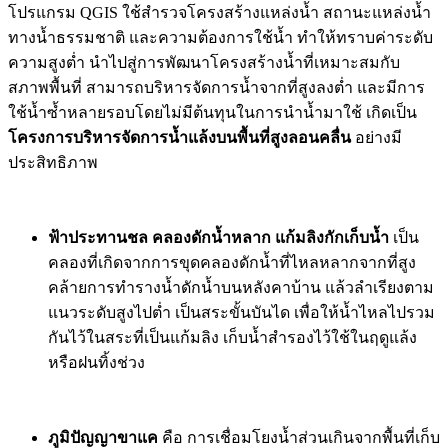
โปรแกรม QGIS ใช้สำรวจโครงสร้างแหล่งน้ำ สถานะแหล่งน้ำ
ทางน้ำธรรมชาติ และความต้องการใช้น้ำ ทำให้ทราบค่าระดับ
ความสูงต่ำ นำไปสู่การพัฒนาโครงสร้างน้ำที่เหมาะสมกับ
สภาพพื้นที่ สามารถบริหารจัดการน้ำจากที่สูงลงต่ำ และมีการ
ใช้น้ำซ้ำหลายรอบโดยไม่มีต้นทุนในการนำน้ำมาใช้ เกิดเป็น
โครงการบริหารจัดการน้ำแล้งบนพื้นที่สูงลอนคลื่น
อย่างมี
ประสิทธิภาพ
ฟ้าประทานชล คลองดักน้ำหลาก แก้มลิงกักเก็บน้ำ
เป็น
คลองที่เกิดจากการขุดคลองดักน้ำที่ไหลหลากจากที่สูง
คล้ายการทำรางน้ำดักน้ำบนหลังคาบ้าน แล้วลำเรียงตาม
แนวระดับสูงไปต่ำ เป็นสระขั้นบันได เพื่อให้น้ำไหลไปรวม
กันไว้ในสระที่เป็นแก้มลิง เก็บน้ำสำรองไว้ใช้ในฤดูแล้ง
หรือฝนทิ้งช่วง
ภูมิปัญญาขาแค
คือ การเชื่อมโยงน้ำส่วนเกินจากพื้นที่เก็บ