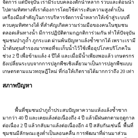
จัดการ แต่ปัจจุบัน เรามีระบบคลองดักน้ำหลาก รวบและต้อนน้ำ
ไปตามทิศทางที่เราต้องการโดยใช้ค่าระดับความสูงต่ำเป็น
เครื่องมือสำคัญในการบริหารจัดการน้ำหลากให้เข้าสู่ระบบที่
ควบคุมทิศทางได้ ที่สำคัญเกิดความร่วมมือของคนในชุมชน
ตลอดเส้นทางน้ำ มีการปฏิบัติตามกฎกติการ่วมกัน ทำให้ปัจจุบัน
ชุมชนป่าภูถ้ำ ภูกระแต ผ่านพ้นปัญหาแล้งซ้ำซากได้ เพราะเรามี
น้ำต้นทุนสำรองมากพอที่จะเก็บน้ำไว้ใช้เพื่ออุปโภคบริโภคใน
ช่วง 2 ปี เพื่อข้ามแล้ง 4 ปีได้ และเมื่อมีน้ำเพียงพอแล้ว เกษตรกร
ยังเปลี่ยนระบบจากการปลูกพืชเชิงเดี่ยวมาเป็นการปลูกพืชแบบ
เกษตรตามแนวทฤษฎีใหม่ ที่ก่อให้เกิดรายได้มากกว่าถึง 20 เท่า
สภาพปัญหา
พื้นที่ชุมชนป่าภูถ้ำประสบปัญหาความแห้งแล้งซ้ำซาก
มากว่า 40 ปี และเคยแล้งต่อเนื่องถึง 4 ปี แล้วมีฝนตกตามฤดูกาล
ต่อเนื่อง 2 ปี แล้วกลับมาแล้งต่อเนื่องอีก 4 ปี สลับกันเช่นนี้ พื้นที่
ชุมชนมีลักษณะสูงต่ำเป็นลอนคลื่น การพัฒนาที่ผ่านมาส่วน