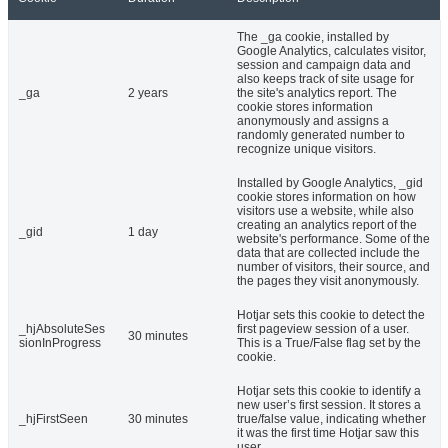
The _ga cookie, installed by
Google Analytics, calculates visitor,
session and campaign data and
also keeps track of site usage for
_ga
2 years
the site's analytics report. The
cookie stores information
anonymously and assigns a
randomly generated number to
recognize unique visitors.
Installed by Google Analytics, _gid
cookie stores information on how
visitors use a website, while also
creating an analytics report of the
_gid
1 day
website's performance. Some of the
data that are collected include the
number of visitors, their source, and
the pages they visit anonymously.
Hotjar sets this cookie to detect the
_hjAbsoluteSes
first pageview session of a user.
30 minutes
sionInProgress
This is a True/False flag set by the
cookie.
Hotjar sets this cookie to identify a
new user’s first session. It stores a
_hjFirstSeen
30 minutes
true/false value, indicating whether
it was the first time Hotjar saw this
user.