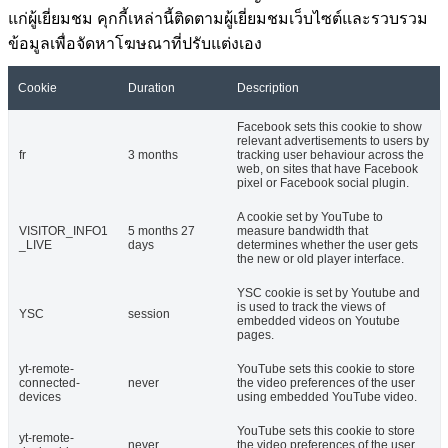
แก่ผู้เยี่ยมชม คุกกี้เหล่านี้ติดตามผู้เยี่ยมชมเว็บไซต์และรวบรวม
ข้อมูลเพื่อจัดหาโฆษณาที่ปรับแต่งเอง
Cookie
Duration
Description
Facebook sets this cookie to show
relevant advertisements to users by
fr
3 months
tracking user behaviour across the
web, on sites that have Facebook
pixel or Facebook social plugin.
A cookie set by YouTube to
VISITOR_INFO1
5 months 27
measure bandwidth that
_LIVE
days
determines whether the user gets
the new or old player interface.
YSC cookie is set by Youtube and
is used to track the views of
YSC
session
embedded videos on Youtube
pages.
yt-remote-
YouTube sets this cookie to store
connected-
never
the video preferences of the user
devices
using embedded YouTube video.
YouTube sets this cookie to store
yt-remote-
never
the video preferences of the user