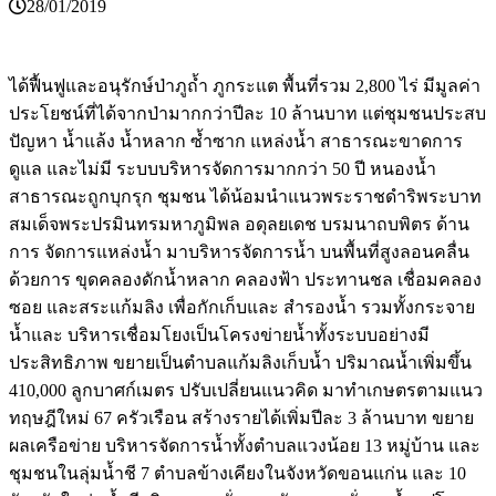
28/01/2019
ได้ฟื้นฟูและอนุรักษ์ป่าภูถ้ำ ภูกระแต พื้นที่รวม 2,800 ไร่ มีมูลค่า
ประโยชน์ที่ได้จากป่ามากกว่าปีละ 10 ล้านบาท แต่ชุมชนประสบ
ปัญหา น้ำแล้ง น้ำหลาก ซ้ำซาก แหล่งน้ำ สาธารณะขาดการ
ดูแล และไม่มี ระบบบริหารจัดการมากกว่า 50 ปี หนองน้ำ
สาธารณะถูกบุกรุก ชุมชน ได้น้อมนำแนวพระราชดำริพระบาท
สมเด็จพระปรมินทรมหาภูมิพล อดุลยเดช บรมนาถบพิตร ด้าน
การ จัดการแหล่งน้ำ มาบริหารจัดการน้ำ บนพื้นที่สูงลอนคลื่น
ด้วยการ ขุดคลองดักน้ำหลาก คลองฟ้า ประทานชล เชื่อมคลอง
ซอย และสระแก้มลิง เพื่อกักเก็บและ สำรองน้ำ รวมทั้งกระจาย
น้ำและ บริหารเชื่อมโยงเป็นโครงข่ายน้ำทั้งระบบอย่างมี
ประสิทธิภาพ ขยายเป็นตำบลแก้มลิงเก็บน้ำ ปริมาณน้ำเพิ่มขึ้น
410,000 ลูกบาศก์เมตร ปรับเปลี่ยนแนวคิด มาทำเกษตรตามแนว
ทฤษฎีใหม่ 67 ครัวเรือน สร้างรายได้เพิ่มปีละ 3 ล้านบาท ขยาย
ผลเครือข่าย บริหารจัดการน้ำทั้งตำบลแวงน้อย 13 หมู่บ้าน และ
ชุมชนในลุ่มน้ำชี 7 ตำบลข้างเคียงในจังหวัดขอนแก่น และ 10