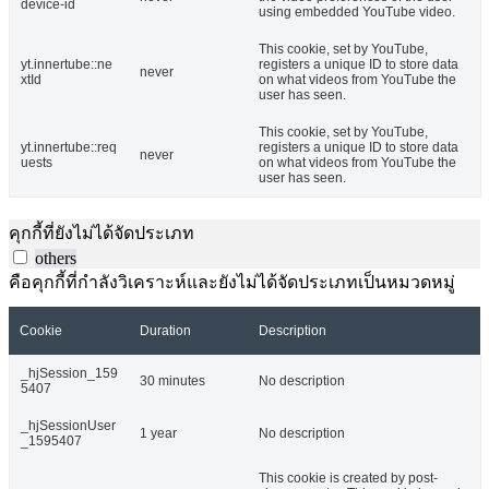
device-id
using embedded YouTube video.
This cookie, set by YouTube,
yt.innertube::ne
registers a unique ID to store data
never
xtId
on what videos from YouTube the
user has seen.
This cookie, set by YouTube,
yt.innertube::req
registers a unique ID to store data
never
uests
on what videos from YouTube the
user has seen.
คุกกี้ที่ยังไม่ได้จัดประเภท
others
คือคุกกี้ที่กำลังวิเคราะห์และยังไม่ได้จัดประเภทเป็นหมวดหมู่
Cookie
Duration
Description
_hjSession_159
30 minutes
No description
5407
_hjSessionUser
1 year
No description
_1595407
This cookie is created by post-