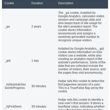
Cookie
Duration
Description
The _ga cookie, installed by
Google Analytics, calculates visitor,
session and campaign data and
also keeps track of site usage for
_ga
2 years
the site's analytics report. The
cookie stores information
anonymously and assigns a
randomly generated number to
recognize unique visitors.
Installed by Google Analytics, _gid
cookie stores information on how
visitors use a website, while also
creating an analytics report of the
_gid
1 day
website's performance. Some of the
data that are collected include the
number of visitors, their source, and
the pages they visit anonymously.
Hotjar sets this cookie to detect the
_hjAbsoluteSes
first pageview session of a user.
30 minutes
sionInProgress
This is a True/False flag set by the
cookie.
Hotjar sets this cookie to identify a
new user’s first session. It stores a
_hjFirstSeen
30 minutes
true/false value, indicating whether