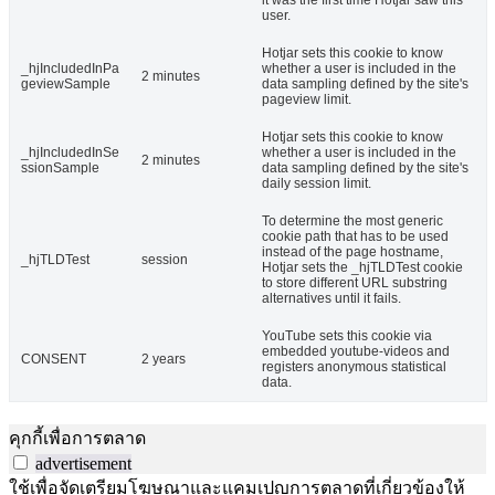
it was the first time Hotjar saw this
user.
Hotjar sets this cookie to know
_hjIncludedInPa
whether a user is included in the
2 minutes
geviewSample
data sampling defined by the site's
pageview limit.
Hotjar sets this cookie to know
_hjIncludedInSe
whether a user is included in the
2 minutes
ssionSample
data sampling defined by the site's
daily session limit.
To determine the most generic
cookie path that has to be used
instead of the page hostname,
_hjTLDTest
session
Hotjar sets the _hjTLDTest cookie
to store different URL substring
alternatives until it fails.
YouTube sets this cookie via
embedded youtube-videos and
CONSENT
2 years
registers anonymous statistical
data.
คุกกี้เพื่อการตลาด
advertisement
ใช้เพื่อจัดเตรียมโฆษณาและแคมเปญการตลาดที่เกี่ยวข้องให้