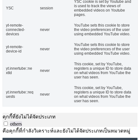
YSC cookie is set by Youtube and
is used to track the views of
YSC
session
embedded videos on Youtube
pages.
yt-remote-
YouTube sets this cookie to store
connected-
never
the video preferences of the user
devices
using embedded YouTube video.
YouTube sets this cookie to store
yt-remote-
never
the video preferences of the user
device-id
using embedded YouTube video.
This cookie, set by YouTube,
yt.innertube::ne
registers a unique ID to store data
never
xtId
on what videos from YouTube the
user has seen.
This cookie, set by YouTube,
yt.innertube::req
registers a unique ID to store data
never
uests
on what videos from YouTube the
user has seen.
คุกกี้ที่ยังไม่ได้จัดประเภท
others
คือคุกกี้ที่กำลังวิเคราะห์และยังไม่ได้จัดประเภทเป็นหมวดหมู่