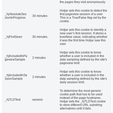
the pages they visit anonymously.
Hotjar sets this cookie to detect the
_hjAbsoluteSes
first pageview session of a user.
30 minutes
sionInProgress
This is a True/False flag set by the
cookie.
Hotjar sets this cookie to identify a
new user’s first session. It stores a
_hjFirstSeen
30 minutes
true/false value, indicating whether
it was the first time Hotjar saw this
user.
Hotjar sets this cookie to know
_hjIncludedInPa
whether a user is included in the
2 minutes
geviewSample
data sampling defined by the site's
pageview limit.
Hotjar sets this cookie to know
_hjIncludedInSe
whether a user is included in the
2 minutes
ssionSample
data sampling defined by the site's
daily session limit.
To determine the most generic
cookie path that has to be used
instead of the page hostname,
_hjTLDTest
session
Hotjar sets the _hjTLDTest cookie
to store different URL substring
alternatives until it fails.