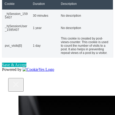
Cookie
Duration
Description
_hjSession_159
30 minutes
No description
5407
_hjSessionUser
1 year
No description
_1595407
This cookie is created by post-
views-counter. This cookie is used
pvc_visits[0]
1 day
to count the number of visits to a
post. It also helps in preventing
repeat views of a post by a visitor.
Save & Accept
Powered by