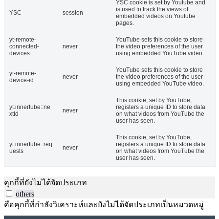
YSC cookie is set by Youtube and
is used to track the views of
YSC
session
embedded videos on Youtube
pages.
yt-remote-
YouTube sets this cookie to store
connected-
never
the video preferences of the user
devices
using embedded YouTube video.
YouTube sets this cookie to store
yt-remote-
never
the video preferences of the user
device-id
using embedded YouTube video.
This cookie, set by YouTube,
yt.innertube::ne
registers a unique ID to store data
never
xtId
on what videos from YouTube the
user has seen.
This cookie, set by YouTube,
yt.innertube::req
registers a unique ID to store data
never
uests
on what videos from YouTube the
user has seen.
คุกกี้ที่ยังไม่ได้จัดประเภท
others
คือคุกกี้ที่กำลังวิเคราะห์และยังไม่ได้จัดประเภทเป็นหมวดหมู่