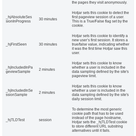
the pages they visit anonymously.
Hotjar sets this cookie to detect the
_hjAbsoluteSes
first pageview session of a user.
30 minutes
sionInProgress
This is a True/False flag set by the
cookie.
Hotjar sets this cookie to identify a
new user’s first session. It stores a
_hjFirstSeen
30 minutes
true/false value, indicating whether
it was the first time Hotjar saw this
user.
Hotjar sets this cookie to know
_hjIncludedInPa
whether a user is included in the
2 minutes
geviewSample
data sampling defined by the site's
pageview limit.
Hotjar sets this cookie to know
_hjIncludedInSe
whether a user is included in the
2 minutes
ssionSample
data sampling defined by the site's
daily session limit.
To determine the most generic
cookie path that has to be used
instead of the page hostname,
_hjTLDTest
session
Hotjar sets the _hjTLDTest cookie
to store different URL substring
alternatives until it fails.