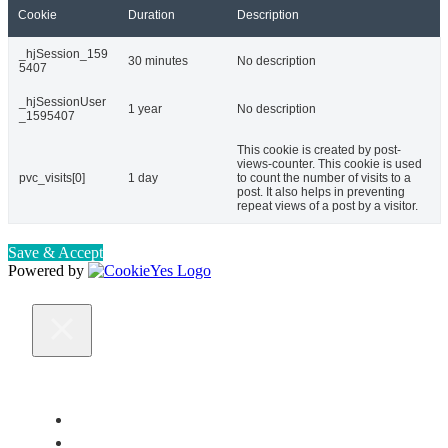
Cookie
Duration
Description
_hjSession_159
30 minutes
No description
5407
_hjSessionUser
1 year
No description
_1595407
This cookie is created by post-
views-counter. This cookie is used
pvc_visits[0]
1 day
to count the number of visits to a
post. It also helps in preventing
repeat views of a post by a visitor.
Save & Accept
Powered by