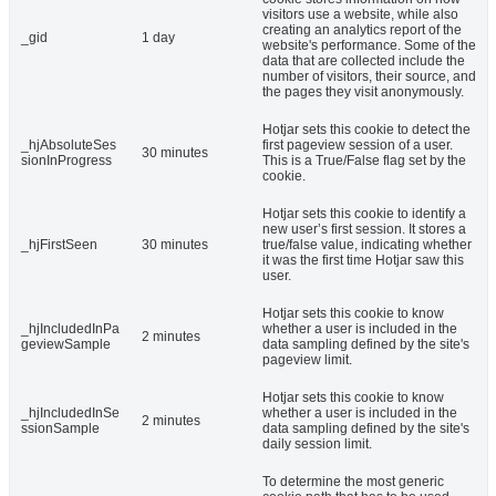
visitors use a website, while also
creating an analytics report of the
_gid
1 day
website's performance. Some of the
data that are collected include the
number of visitors, their source, and
the pages they visit anonymously.
Hotjar sets this cookie to detect the
_hjAbsoluteSes
first pageview session of a user.
30 minutes
sionInProgress
This is a True/False flag set by the
cookie.
Hotjar sets this cookie to identify a
new user’s first session. It stores a
_hjFirstSeen
30 minutes
true/false value, indicating whether
it was the first time Hotjar saw this
user.
Hotjar sets this cookie to know
_hjIncludedInPa
whether a user is included in the
2 minutes
geviewSample
data sampling defined by the site's
pageview limit.
Hotjar sets this cookie to know
_hjIncludedInSe
whether a user is included in the
2 minutes
ssionSample
data sampling defined by the site's
daily session limit.
To determine the most generic