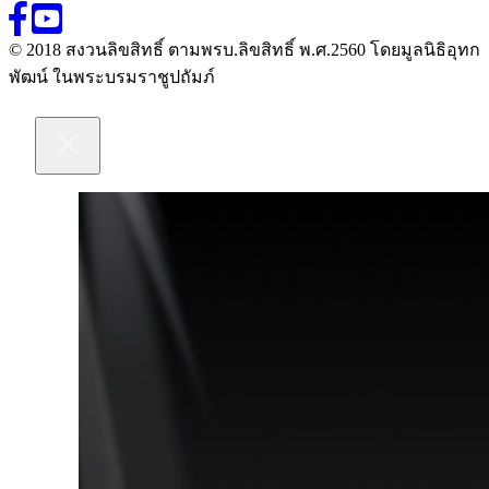
© 2018 สงวนลิขสิทธิ์ ตามพรบ.ลิขสิทธิ์ พ.ศ.2560 โดยมูลนิธิอุทก
พัฒน์ ในพระบรมราชูปถัมภ์