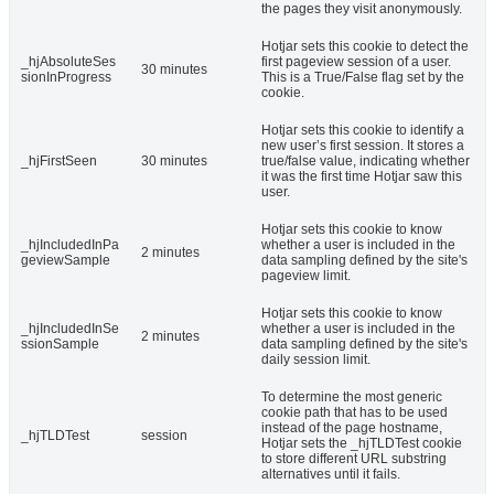
the pages they visit anonymously.
Hotjar sets this cookie to detect the
_hjAbsoluteSes
first pageview session of a user.
30 minutes
sionInProgress
This is a True/False flag set by the
cookie.
Hotjar sets this cookie to identify a
new user’s first session. It stores a
_hjFirstSeen
30 minutes
true/false value, indicating whether
it was the first time Hotjar saw this
user.
Hotjar sets this cookie to know
_hjIncludedInPa
whether a user is included in the
2 minutes
geviewSample
data sampling defined by the site's
pageview limit.
Hotjar sets this cookie to know
_hjIncludedInSe
whether a user is included in the
2 minutes
ssionSample
data sampling defined by the site's
daily session limit.
To determine the most generic
cookie path that has to be used
instead of the page hostname,
_hjTLDTest
session
Hotjar sets the _hjTLDTest cookie
to store different URL substring
alternatives until it fails.