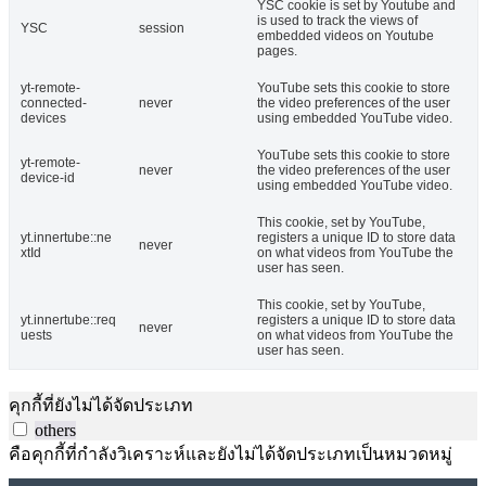
YSC cookie is set by Youtube and
is used to track the views of
YSC
session
embedded videos on Youtube
pages.
yt-remote-
YouTube sets this cookie to store
connected-
never
the video preferences of the user
devices
using embedded YouTube video.
YouTube sets this cookie to store
yt-remote-
never
the video preferences of the user
device-id
using embedded YouTube video.
This cookie, set by YouTube,
yt.innertube::ne
registers a unique ID to store data
never
xtId
on what videos from YouTube the
user has seen.
This cookie, set by YouTube,
yt.innertube::req
registers a unique ID to store data
never
uests
on what videos from YouTube the
user has seen.
คุกกี้ที่ยังไม่ได้จัดประเภท
others
คือคุกกี้ที่กำลังวิเคราะห์และยังไม่ได้จัดประเภทเป็นหมวดหมู่