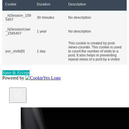
Cookie
Duration
Description
_hjSession_159
30 minutes
No description
5407
_hjSessionUser
1 year
No description
_1595407
This cookie is created by post-
views-counter. This cookie is used
pvc_visits[0]
1 day
to count the number of visits to a
post. It also helps in preventing
repeat views of a post by a visitor.
Save & Accept
Powered by