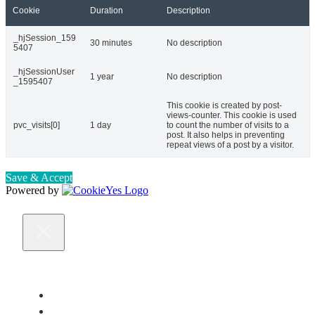
Cookie
Duration
Description
_hjSession_159
30 minutes
No description
5407
_hjSessionUser
1 year
No description
_1595407
This cookie is created by post-
views-counter. This cookie is used
pvc_visits[0]
1 day
to count the number of visits to a
post. It also helps in preventing
repeat views of a post by a visitor.
Save & Accept
Powered by