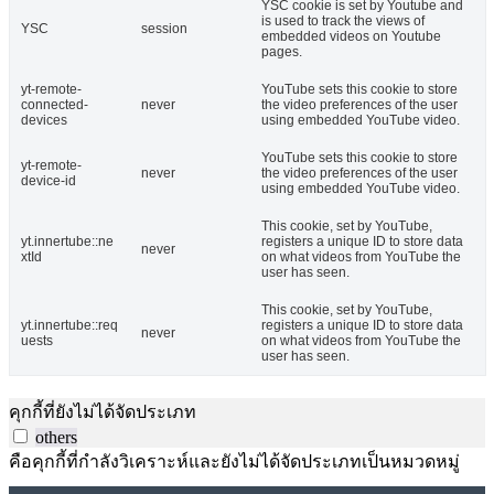
YSC cookie is set by Youtube and
is used to track the views of
YSC
session
embedded videos on Youtube
pages.
yt-remote-
YouTube sets this cookie to store
connected-
never
the video preferences of the user
devices
using embedded YouTube video.
YouTube sets this cookie to store
yt-remote-
never
the video preferences of the user
device-id
using embedded YouTube video.
This cookie, set by YouTube,
yt.innertube::ne
registers a unique ID to store data
never
xtId
on what videos from YouTube the
user has seen.
This cookie, set by YouTube,
yt.innertube::req
registers a unique ID to store data
never
uests
on what videos from YouTube the
user has seen.
คุกกี้ที่ยังไม่ได้จัดประเภท
others
คือคุกกี้ที่กำลังวิเคราะห์และยังไม่ได้จัดประเภทเป็นหมวดหมู่