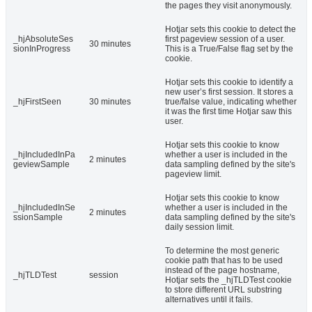
the pages they visit anonymously.
Hotjar sets this cookie to detect the
_hjAbsoluteSes
first pageview session of a user.
30 minutes
sionInProgress
This is a True/False flag set by the
cookie.
Hotjar sets this cookie to identify a
new user’s first session. It stores a
_hjFirstSeen
30 minutes
true/false value, indicating whether
it was the first time Hotjar saw this
user.
Hotjar sets this cookie to know
_hjIncludedInPa
whether a user is included in the
2 minutes
geviewSample
data sampling defined by the site's
pageview limit.
Hotjar sets this cookie to know
_hjIncludedInSe
whether a user is included in the
2 minutes
ssionSample
data sampling defined by the site's
daily session limit.
To determine the most generic
cookie path that has to be used
instead of the page hostname,
_hjTLDTest
session
Hotjar sets the _hjTLDTest cookie
to store different URL substring
alternatives until it fails.