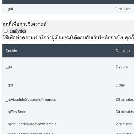
_gat
1 minute
คุกกี้เพื่อการวิเคราะห์
analytics
ใช้เพื่อทำความเข้าใจว่าผู้เยี่ยมชมโต้ตอบกับเว็บไซต์อย่างไร คุกกี
Cookie
Duration
_ga
2 years
_gid
1 day
_hjAbsoluteSessionInProgress
30 minutes
_hjFirstSeen
30 minutes
_hjIncludedInPageviewSample
2 minutes