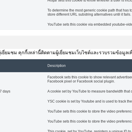
Hotjar sets this cookie to know whether a user is inclu
To determine the most generic cookie path that has t
store different URL substring alternatives until it fails.
YouTube sets this cookie via embedded youtube-video
ยี่ยมชม คุกกี้เหล่านี้ติดตามผู้เยี่ยมชมเว็บไซต์และรวบรวมข้อมูลเ
Description
Facebook sets this cookie to show relevant advertise
Facebook pixel or Facebook social plugin.
7 days
A cookie set by YouTube to measure bandwidth that de
YSC cookie is set by Youtube and is used to track t
YouTube sets this cookie to store the video prefere
YouTube sets this cookie to store the video prefere
This cookie, set by YouTube, registers a unique ID t