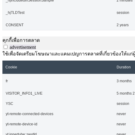
_hjIncludedInSessionSample
2 minutes
_hjTLDTest
session
CONSENT
2 years
คุกกี้เพื่อการตลาด
advertisement
ใช้เพื่อจัดเตรียมโฆษณาและแคมเปญการตลาดที่เกี่ยวข้องให้แก่ผู้เ
Cookie
Duration
fr
3 months
VISITOR_INFO1_LIVE
5 months 2
YSC
session
yt-remote-connected-devices
never
yt-remote-device-id
never
yt.innertube::nextId
never