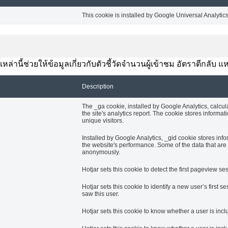
This cookie is installed by Google Universal Analytics t
้เหล่านี้ช่วยให้ข้อมูลเกี่ยวกับตัวชี้วัดจำนวนผู้เข้าชม อัตราตีกลั
Description
The _ga cookie, installed by Google Analytics, calcul
the site's analytics report. The cookie stores info
unique visitors.
Installed by Google Analytics, _gid cookie stores info
the website's performance. Some of the data that are c
anonymously.
Hotjar sets this cookie to detect the first pageview ses
Hotjar sets this cookie to identify a new user’s first se
saw this user.
Hotjar sets this cookie to know whether a user is incl