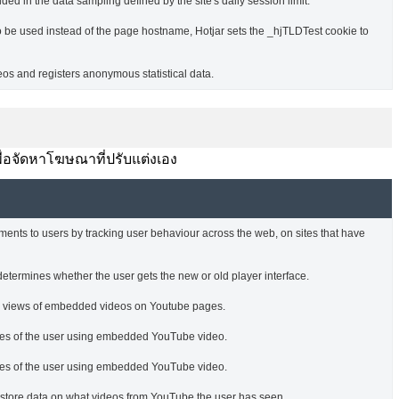
ded in the data sampling defined by the site's daily session limit.
o be used instead of the page hostname, Hotjar sets the _hjTLDTest cookie to
s and registers anonymous statistical data.
พื่อจัดหาโฆษณาที่ปรับแต่งเอง
ments to users by tracking user behaviour across the web, on sites that have
termines whether the user gets the new or old player interface.
he views of embedded videos on Youtube pages.
nces of the user using embedded YouTube video.
nces of the user using embedded YouTube video.
o store data on what videos from YouTube the user has seen.