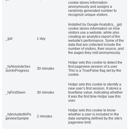
cookie stores information
anonymously and assigns a
randomly generated number to
recognize unique visitors.
Installed by Google Analytics, _gid
cookie stores information on how
visitors use a website, while also
creating an analytics report of the
_gid
1 day
website's performance. Some of the
data that are collected include the
number of visitors, their source, and
the pages they visit anonymously.
Hotjar sets this cookie to detect the
_hjAbsoluteSes
first pageview session of a user.
30 minutes
sionInProgress
This is a True/False flag set by the
cookie.
Hotjar sets this cookie to identify a
new user’s first session. It stores a
_hjFirstSeen
30 minutes
true/false value, indicating whether
it was the first time Hotjar saw this
user.
Hotjar sets this cookie to know
_hjIncludedInPa
whether a user is included in the
2 minutes
geviewSample
data sampling defined by the site's
pageview limit.