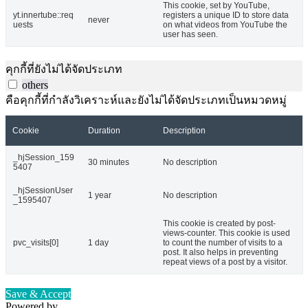
This cookie, set by YouTube,
yt.innertube::req
registers a unique ID to store data
never
uests
on what videos from YouTube the
user has seen.
คุกกี้ที่ยังไม่ได้จัดประเภท
others
คือคุกกี้ที่กำลังวิเคราะห์และยังไม่ได้จัดประเภทเป็นหมวดหมู่
Cookie
Duration
Description
_hjSession_159
30 minutes
No description
5407
_hjSessionUser
1 year
No description
_1595407
This cookie is created by post-
views-counter. This cookie is used
pvc_visits[0]
1 day
to count the number of visits to a
post. It also helps in preventing
repeat views of a post by a visitor.
Save & Accept
Powered by