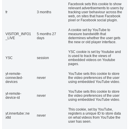
Facebook sets this cookie to show
relevant advertisements to users by
fr
3 months
tracking user behaviour across the
web, on sites that have Facebook
pixel or Facebook social plugin.
A cookie set by YouTube to
VISITOR_INFO1
5 months 27
measure bandwidth that
_LIVE
days
determines whether the user gets
the new or old player interface.
YSC cookie is set by Youtube and
is used to track the views of
YSC
session
embedded videos on Youtube
pages.
yt-remote-
YouTube sets this cookie to store
connected-
never
the video preferences of the user
devices
using embedded YouTube video.
YouTube sets this cookie to store
yt-remote-
never
the video preferences of the user
device-id
using embedded YouTube video.
This cookie, set by YouTube,
yt.innertube::ne
registers a unique ID to store data
never
xtId
on what videos from YouTube the
user has seen.