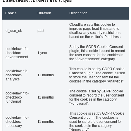
ปลอดภัยของเว็บไซต์โดยไม่ระบุชื่อ
Cookie
Duration
Description
Cloudflare sets this cookie to
improve page load times and to
cf_use_ob
past
disallow any security restrictions
based on the visitor's IP address.
Set by the GDPR Cookie Consent
cookielawinfo-
plugin, this cookie is used to record
checkbox-
1 year
the user consent for the cookies in
advertisement
the "Advertisement" category .
This cookie is set by GDPR Cookie
cookielawinfo-
Consent plugin. The cookie is used
checkbox-
11 months
to store the user consent for the
analytics
cookies in the category "Analytics".
The cookie is set by GDPR cookie
cookielawinfo-
consent to record the user consent
checkbox-
11 months
for the cookies in the category
functional
"Functional".
This cookie is set by GDPR Cookie
cookielawinfo-
Consent plugin. The cookies is
checkbox-
11 months
used to store the user consent for
necessary
the cookies in the category
"Necessary".