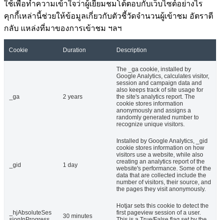
ใช้เพื่อทำความเข้าใจว่าผู้เยี่ยมชมโต้ตอบกับเว็บไซต์อย่างไร
คุกกี้เหล่านี้ช่วยให้ข้อมูลเกี่ยวกับตัวชี้วัดจำนวนผู้เข้าชม อัตราตี
กลับ แหล่งที่มาของการเข้าชม ฯลฯ
Cookie
Duration
Description
The _ga cookie, installed by
Google Analytics, calculates visitor,
session and campaign data and
also keeps track of site usage for
_ga
2 years
the site's analytics report. The
cookie stores information
anonymously and assigns a
randomly generated number to
recognize unique visitors.
Installed by Google Analytics, _gid
cookie stores information on how
visitors use a website, while also
creating an analytics report of the
_gid
1 day
website's performance. Some of the
data that are collected include the
number of visitors, their source, and
the pages they visit anonymously.
Hotjar sets this cookie to detect the
_hjAbsoluteSes
first pageview session of a user.
30 minutes
sionInProgress
This is a True/False flag set by the