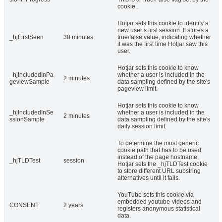
cookie.
Hotjar sets this cookie to identify a
new user’s first session. It stores a
_hjFirstSeen
30 minutes
true/false value, indicating whether
it was the first time Hotjar saw this
user.
Hotjar sets this cookie to know
_hjIncludedInPa
whether a user is included in the
2 minutes
geviewSample
data sampling defined by the site's
pageview limit.
Hotjar sets this cookie to know
_hjIncludedInSe
whether a user is included in the
2 minutes
ssionSample
data sampling defined by the site's
daily session limit.
To determine the most generic
cookie path that has to be used
instead of the page hostname,
_hjTLDTest
session
Hotjar sets the _hjTLDTest cookie
to store different URL substring
alternatives until it fails.
YouTube sets this cookie via
embedded youtube-videos and
CONSENT
2 years
registers anonymous statistical
data.