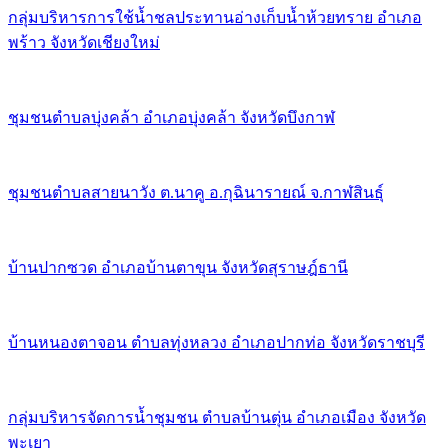
กลุ่มบริหารการใช้น้ำชลประทานอ่างเก็บน้ำห้วยทราย อำเภอ
พร้าว จังหวัดเชียงใหม่
ชุมชนตำบลบุ่งคล้า อำเภอบุ่งคล้า จังหวัดบึงกาฬ
ชุมชนตำบลสายนาวัง ต.นาคู อ.กุฉินารายณ์ จ.กาฬสินธุ์
บ้านปากซวด อำเภอบ้านตาขุน จังหวัดสุราษฎ์ธานี
บ้านหนองตาจอน ตำบลทุ่งหลวง อำเภอปากท่อ จังหวัดราชบุรี
กลุ่มบริหารจัดการน้ำชุมชน ตำบลบ้านตุ่น อำเภอเมือง จังหวัด
พะเยา