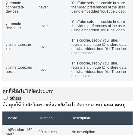
yt-remote-
YouTube sets this cookie to store
connected-
never
the video preferences of the user
devices
using embedded YouTube video.
YouTube sets this cookie to store
yt-remote-
never
the video preferences of the user
device-id
using embedded YouTube video.
This cookie, set by YouTube,
yt.innertube::ne
registers a unique ID to store data
never
xtId
on what videos from YouTube the
user has seen.
This cookie, set by YouTube,
yt.innertube::req
registers a unique ID to store data
never
uests
on what videos from YouTube the
user has seen.
คุกกี้ที่ยังไม่ได้จัดประเภท
others
คือคุกกี้ที่กำลังวิเคราะห์และยังไม่ได้จัดประเภทเป็นหมวดหมู่
Cookie
Duration
Description
_hjSession_159
30 minutes
No description
5407