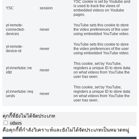
YSC cookie is set by Youtube and
is used to track the views of
YSC
session
embedded videos on Youtube
pages.
yt-remote-
YouTube sets this cookie to store
connected-
never
the video preferences of the user
devices
using embedded YouTube video.
YouTube sets this cookie to store
yt-remote-
never
the video preferences of the user
device-id
using embedded YouTube video.
This cookie, set by YouTube,
yt.innertube::ne
registers a unique ID to store data
never
xtId
on what videos from YouTube the
user has seen.
This cookie, set by YouTube,
yt.innertube::req
registers a unique ID to store data
never
uests
on what videos from YouTube the
user has seen.
คุกกี้ที่ยังไม่ได้จัดประเภท
others
คือคุกกี้ที่กำลังวิเคราะห์และยังไม่ได้จัดประเภทเป็นหมวดหมู่