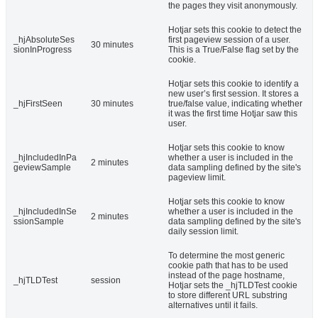
the pages they visit anonymously.
Hotjar sets this cookie to detect the
_hjAbsoluteSes
first pageview session of a user.
30 minutes
sionInProgress
This is a True/False flag set by the
cookie.
Hotjar sets this cookie to identify a
new user’s first session. It stores a
_hjFirstSeen
30 minutes
true/false value, indicating whether
it was the first time Hotjar saw this
user.
Hotjar sets this cookie to know
_hjIncludedInPa
whether a user is included in the
2 minutes
geviewSample
data sampling defined by the site's
pageview limit.
Hotjar sets this cookie to know
_hjIncludedInSe
whether a user is included in the
2 minutes
ssionSample
data sampling defined by the site's
daily session limit.
To determine the most generic
cookie path that has to be used
instead of the page hostname,
_hjTLDTest
session
Hotjar sets the _hjTLDTest cookie
to store different URL substring
alternatives until it fails.