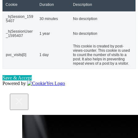
Cookie
Duration
Description
_hjSession_159
30 minutes
No description
5407
_hjSessionUser
1 year
No description
_1595407
This cookie is created by post-
views-counter. This cookie is used
pvc_visits[0]
1 day
to count the number of visits to a
post. It also helps in preventing
repeat views of a post by a visitor.
Save & Accept
Powered by