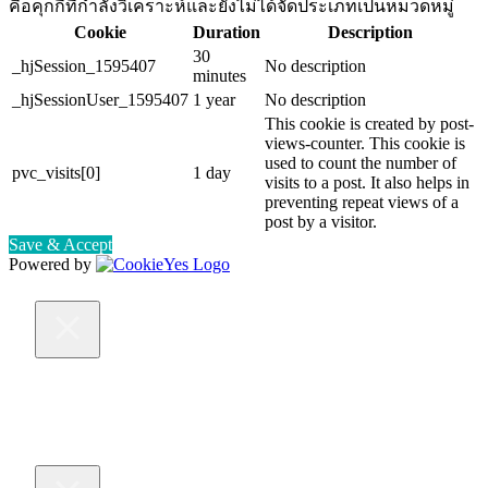
คือคุกกี้ที่กำลังวิเคราะห์และยังไม่ได้จัดประเภทเป็นหมวดหมู่
Cookie
Duration
Description
30
_hjSession_1595407
No description
minutes
_hjSessionUser_1595407
1 year
No description
This cookie is created by post-
views-counter. This cookie is
used to count the number of
pvc_visits[0]
1 day
visits to a post. It also helps in
preventing repeat views of a
post by a visitor.
Save & Accept
Powered by