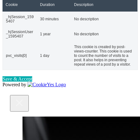
Cookie
Duration
Description
_hjSession_159
30 minutes
No description
5407
_hjSessionUser
1 year
No description
_1595407
This cookie is created by post-
views-counter. This cookie is used
pvc_visits[0]
1 day
to count the number of visits to a
post. It also helps in preventing
repeat views of a post by a visitor.
Save & Accept
Powered by