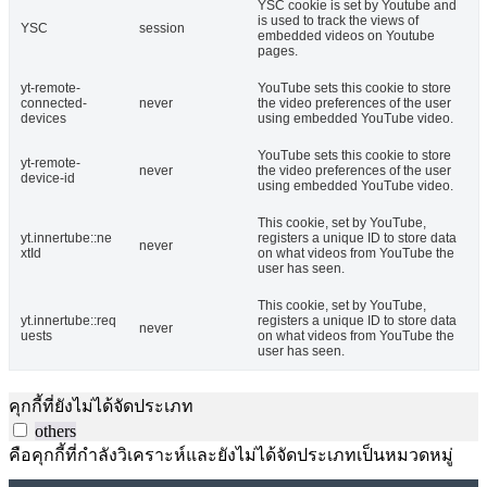
YSC cookie is set by Youtube and
is used to track the views of
YSC
session
embedded videos on Youtube
pages.
yt-remote-
YouTube sets this cookie to store
connected-
never
the video preferences of the user
devices
using embedded YouTube video.
YouTube sets this cookie to store
yt-remote-
never
the video preferences of the user
device-id
using embedded YouTube video.
This cookie, set by YouTube,
yt.innertube::ne
registers a unique ID to store data
never
xtId
on what videos from YouTube the
user has seen.
This cookie, set by YouTube,
yt.innertube::req
registers a unique ID to store data
never
uests
on what videos from YouTube the
user has seen.
คุกกี้ที่ยังไม่ได้จัดประเภท
others
คือคุกกี้ที่กำลังวิเคราะห์และยังไม่ได้จัดประเภทเป็นหมวดหมู่