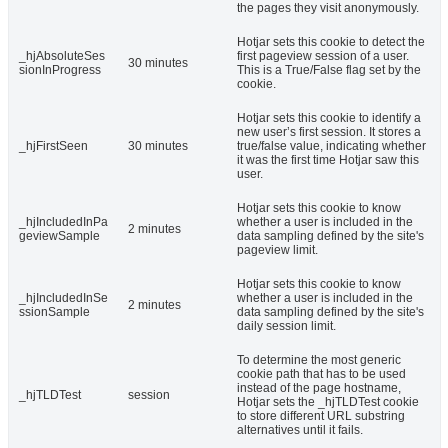
the pages they visit anonymously.
Hotjar sets this cookie to detect the
_hjAbsoluteSes
first pageview session of a user.
30 minutes
sionInProgress
This is a True/False flag set by the
cookie.
Hotjar sets this cookie to identify a
new user’s first session. It stores a
_hjFirstSeen
30 minutes
true/false value, indicating whether
it was the first time Hotjar saw this
user.
Hotjar sets this cookie to know
_hjIncludedInPa
whether a user is included in the
2 minutes
geviewSample
data sampling defined by the site's
pageview limit.
Hotjar sets this cookie to know
_hjIncludedInSe
whether a user is included in the
2 minutes
ssionSample
data sampling defined by the site's
daily session limit.
To determine the most generic
cookie path that has to be used
instead of the page hostname,
_hjTLDTest
session
Hotjar sets the _hjTLDTest cookie
to store different URL substring
alternatives until it fails.