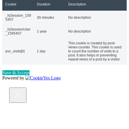
Cookie
Duration
Description
_hjSession_159
30 minutes
No description
5407
_hjSessionUser
1 year
No description
_1595407
This cookie is created by post-
views-counter. This cookie is used
pvc_visits[0]
1 day
to count the number of visits to a
post. It also helps in preventing
repeat views of a post by a visitor.
Save & Accept
Powered by