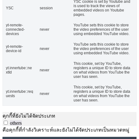
YSC cookie is set by Youtube and
is used to track the views of
YSC
session
embedded videos on Youtube
pages.
yt-remote-
YouTube sets this cookie to store
connected-
never
the video preferences of the user
devices
using embedded YouTube video.
YouTube sets this cookie to store
yt-remote-
never
the video preferences of the user
device-id
using embedded YouTube video.
This cookie, set by YouTube,
yt.innertube::ne
registers a unique ID to store data
never
xtId
on what videos from YouTube the
user has seen.
This cookie, set by YouTube,
yt.innertube::req
registers a unique ID to store data
never
uests
on what videos from YouTube the
user has seen.
คุกกี้ที่ยังไม่ได้จัดประเภท
others
คือคุกกี้ที่กำลังวิเคราะห์และยังไม่ได้จัดประเภทเป็นหมวดหมู่