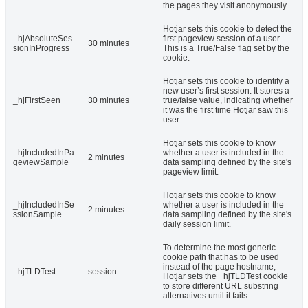
the pages they visit anonymously.
Hotjar sets this cookie to detect the
_hjAbsoluteSes
first pageview session of a user.
30 minutes
sionInProgress
This is a True/False flag set by the
cookie.
Hotjar sets this cookie to identify a
new user’s first session. It stores a
_hjFirstSeen
30 minutes
true/false value, indicating whether
it was the first time Hotjar saw this
user.
Hotjar sets this cookie to know
_hjIncludedInPa
whether a user is included in the
2 minutes
geviewSample
data sampling defined by the site's
pageview limit.
Hotjar sets this cookie to know
_hjIncludedInSe
whether a user is included in the
2 minutes
ssionSample
data sampling defined by the site's
daily session limit.
To determine the most generic
cookie path that has to be used
instead of the page hostname,
_hjTLDTest
session
Hotjar sets the _hjTLDTest cookie
to store different URL substring
alternatives until it fails.