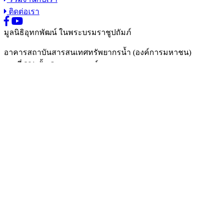
ติดต่อเรา
มูลนิธิอุทกพัฒน์
ในพระบรมราชูปถัมภ์
อาคารสถาบันสารสนเทศทรัพยากรน้ำ (องค์การมหาชน)
เลขที่ 901 ชั้น 6 ถนนงามวงศ์วาน แขวงลาดยาว
เขตจตุจักร กรุงเทพมหานคร 10900
02 158 0999
02 158 0998
องค์ความรู้
การดำเนินงาน
เครือข่ายชุมชน
ร่วมงานกับเรา
ติดต่อเรา
© 2018 สงวนลิขสิทธิ์ ตามพรบ.ลิขสิทธิ์ พ.ศ.2560 โดยมูลนิธิอุท