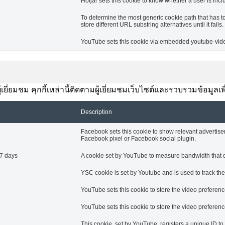
Hotjar sets this cookie to know whether a user is inclu
To determine the most generic cookie path that has t
store different URL substring alternatives until it fails.
YouTube sets this cookie via embedded youtube-video
ยี่ยมชม คุกกี้เหล่านี้ติดตามผู้เยี่ยมชมเว็บไซต์และรวบรวมข้อมูลเ
Description
Facebook sets this cookie to show relevant advertise
Facebook pixel or Facebook social plugin.
7 days
A cookie set by YouTube to measure bandwidth that de
YSC cookie is set by Youtube and is used to track t
YouTube sets this cookie to store the video prefere
YouTube sets this cookie to store the video prefere
This cookie, set by YouTube, registers a unique ID t