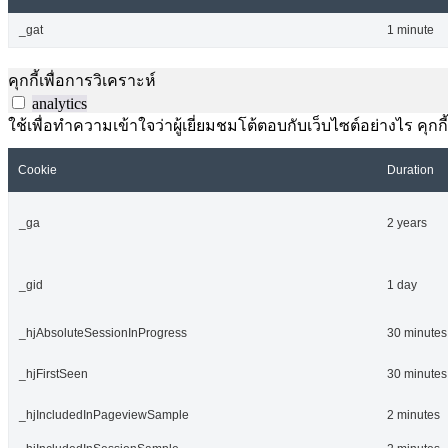
_gat
1 minute
คุกกี้เพื่อการวิเคราะห์
analytics
ใช้เพื่อทำความเข้าใจว่าผู้เยี่ยมชมโต้ตอบกับเว็บไซต์อย่างไร คุกกี
Cookie
Duration
_ga
2 years
_gid
1 day
_hjAbsoluteSessionInProgress
30 minutes
_hjFirstSeen
30 minutes
_hjIncludedInPageviewSample
2 minutes