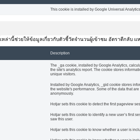
This cookie is installed by Google Universal Analytics t
้เหล่านี้ช่วยให้ข้อมูลเกี่ยวกับตัวชี้วัดจำนวนผู้เข้าชม อัตราตีกลั
Description
The _ga cookie, installed by Google Analytics, calcul
the site's analytics report. The cookie stores info
unique visitors.
Installed by Google Analytics, _gid cookie stores info
the website's performance. Some of the data that are c
anonymously.
Hotjar sets this cookie to detect the first pageview ses
Hotjar sets this cookie to identify a new user’s first se
saw this user.
Hotjar sets this cookie to know whether a user is incl