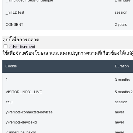
_hjIncludedInSessionSample
2 minutes
_hjTLDTest
session
CONSENT
2 years
คุกกี้เพื่อการตลาด
advertisement
ใช้เพื่อจัดเตรียมโฆษณาและแคมเปญการตลาดที่เกี่ยวข้องให้แก่ผู้เ
Cookie
Duration
fr
3 months
VISITOR_INFO1_LIVE
5 months 2
YSC
session
yt-remote-connected-devices
never
yt-remote-device-id
never
yt.innertube::nextId
never