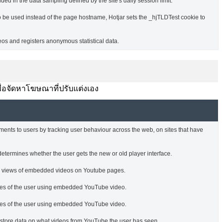
ded in the data sampling defined by the site's daily session limit.
o be used instead of the page hostname, Hotjar sets the _hjTLDTest cookie to
s and registers anonymous statistical data.
พื่อจัดหาโฆษณาที่ปรับแต่งเอง
ments to users by tracking user behaviour across the web, on sites that have
termines whether the user gets the new or old player interface.
he views of embedded videos on Youtube pages.
nces of the user using embedded YouTube video.
nces of the user using embedded YouTube video.
o store data on what videos from YouTube the user has seen.