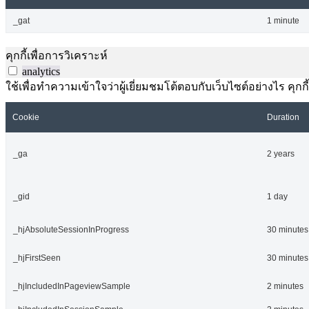
_gat
1 minute
คุกกี้เพื่อการวิเคราะห์
analytics
ใช้เพื่อทำความเข้าใจว่าผู้เยี่ยมชมโต้ตอบกับเว็บไซต์อย่างไร คุกกี
Cookie
Duration
_ga
2 years
_gid
1 day
_hjAbsoluteSessionInProgress
30 minutes
_hjFirstSeen
30 minutes
_hjIncludedInPageviewSample
2 minutes