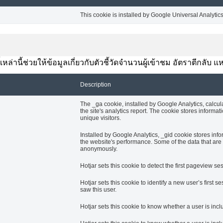
This cookie is installed by Google Universal Analytics t
้เหล่านี้ช่วยให้ข้อมูลเกี่ยวกับตัวชี้วัดจำนวนผู้เข้าชม อัตราตีกลั
Description
The _ga cookie, installed by Google Analytics, calcul
the site's analytics report. The cookie stores info
unique visitors.
Installed by Google Analytics, _gid cookie stores info
the website's performance. Some of the data that are c
anonymously.
Hotjar sets this cookie to detect the first pageview ses
Hotjar sets this cookie to identify a new user’s first se
saw this user.
Hotjar sets this cookie to know whether a user is incl