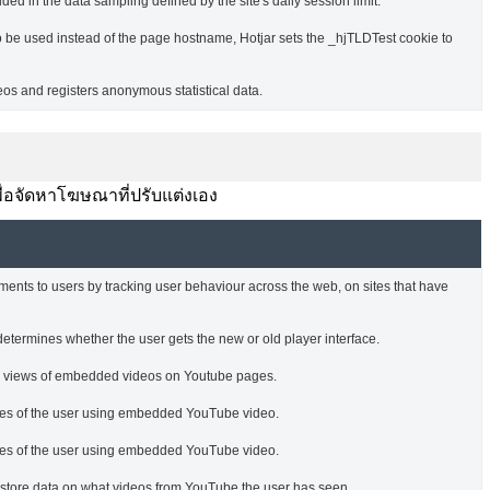
ded in the data sampling defined by the site's daily session limit.
o be used instead of the page hostname, Hotjar sets the _hjTLDTest cookie to
s and registers anonymous statistical data.
พื่อจัดหาโฆษณาที่ปรับแต่งเอง
ments to users by tracking user behaviour across the web, on sites that have
termines whether the user gets the new or old player interface.
he views of embedded videos on Youtube pages.
nces of the user using embedded YouTube video.
nces of the user using embedded YouTube video.
o store data on what videos from YouTube the user has seen.