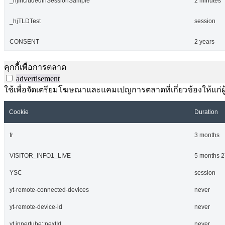
_hjIncludedInSessionSample
2 minutes
_hjTLDTest
session
CONSENT
2 years
คุกกี้เพื่อการตลาด
advertisement
ใช้เพื่อจัดเตรียมโฆษณาและแคมเปญการตลาดที่เกี่ยวข้องให้แก่ผู้เ
Cookie
Duration
fr
3 months
VISITOR_INFO1_LIVE
5 months 2
YSC
session
yt-remote-connected-devices
never
yt-remote-device-id
never
yt.innertube::nextId
never