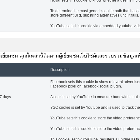
Hotjar sets this cookie to know whether a user is inclu
To determine the most generic cookie path that has t
store different URL substring alternatives until it fails.
YouTube sets this cookie via embedded youtube-video
ยี่ยมชม คุกกี้เหล่านี้ติดตามผู้เยี่ยมชมเว็บไซต์และรวบรวมข้อมูลเ
Description
Facebook sets this cookie to show relevant advertise
Facebook pixel or Facebook social plugin.
7 days
A cookie set by YouTube to measure bandwidth that de
YSC cookie is set by Youtube and is used to track t
YouTube sets this cookie to store the video prefere
YouTube sets this cookie to store the video prefere
This cookie, set by YouTube, registers a unique ID t