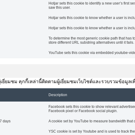
Hotjar sets this cookie to identify a new user’s first se
saw this user.
Hotjar sets this cookie to know whether a user is incl
Hotjar sets this cookie to know whether a user is inclu
To determine the most generic cookie path that has t
store different URL substring alternatives until it fails.
YouTube sets this cookie via embedded youtube-video
ยี่ยมชม คุกกี้เหล่านี้ติดตามผู้เยี่ยมชมเว็บไซต์และรวบรวมข้อมูลเ
Description
Facebook sets this cookie to show relevant advertise
Facebook pixel or Facebook social plugin.
7 days
A cookie set by YouTube to measure bandwidth that de
YSC cookie is set by Youtube and is used to track t