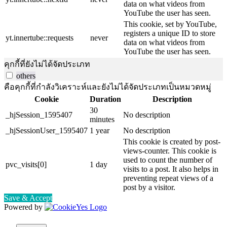
data on what videos from
YouTube the user has seen.
This cookie, set by YouTube,
registers a unique ID to store
yt.innertube::requests
never
data on what videos from
YouTube the user has seen.
คุกกี้ที่ยังไม่ได้จัดประเภท
others
คือคุกกี้ที่กำลังวิเคราะห์และยังไม่ได้จัดประเภทเป็นหมวดหมู่
Cookie
Duration
Description
30
_hjSession_1595407
No description
minutes
_hjSessionUser_1595407
1 year
No description
This cookie is created by post-
views-counter. This cookie is
used to count the number of
pvc_visits[0]
1 day
visits to a post. It also helps in
preventing repeat views of a
post by a visitor.
Save & Accept
Powered by