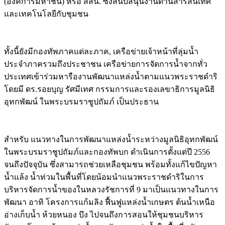
(องค์การมหาชน) หรือ สสน. ซึ่งสนับสนุนงานด้านสารสนเทศ
และเทคโนโลยีกับชุมชน
ทั้งนี้ยังมีกองทัพภาคแต่ละภาค, เครือข่ายเจ้าหน้าที่ลุ่มน้ำ
ประจำภาครวมถึงประชาชน เครือข่ายการจัดการน้ำจากทั่ว
ประเทศเข้าร่วมหารืองานพัฒนาแหล่งน้ำตามแนวพระราชดำริ
โดยมี ดร.รอยบุญ รัศมีเทศ กรรมการและรองเลขาธิการมูลนิธิ
อุทกพัฒน์ ในพระบรมราชูปถัมภ์ เป็นประธาน
สำหรับ แนวทางในการพัฒนาแหล่งน้ำระหว่างมูลนิธิอุทกพัฒน์
ในพระบรมราชูปถัมภ์และกองทัพบก ดำเนินการตั้งแต่ปี 2556
จนถึงปัจจุบัน ซึ่งสามารถช่วยเหลือชุมชน พร้อมทั้งแก้ไขปัญหา
น้ำแล้ง น้ำท่วมในพื้นที่โดยน้อมนำแนวพระราชดำริในการ
บริหารจัดการน้ำของในหลวงรัชการที่ 9 มาเป็นแนวทางในการ
พัฒนา อาทิ โครงการแก้มลิง ฟื้นฟูแหล่งน้ำเกษตร ต้นน้ำเหนือ
อ่างเก็บน้ำ ห้วยหนอง บึง ไปจนถึงการสอนให้ชุมชนบริหาร