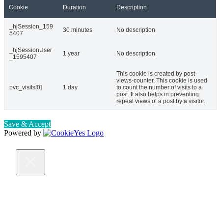
Cookie
Duration
Description
_hjSession_159
30 minutes
No description
5407
_hjSessionUser
1 year
No description
_1595407
This cookie is created by post-
views-counter. This cookie is used
pvc_visits[0]
1 day
to count the number of visits to a
post. It also helps in preventing
repeat views of a post by a visitor.
Save & Accept
Powered by