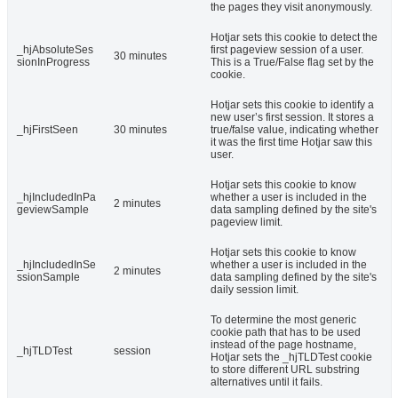
the pages they visit anonymously.
Hotjar sets this cookie to detect the
_hjAbsoluteSes
first pageview session of a user.
30 minutes
sionInProgress
This is a True/False flag set by the
cookie.
Hotjar sets this cookie to identify a
new user’s first session. It stores a
_hjFirstSeen
30 minutes
true/false value, indicating whether
it was the first time Hotjar saw this
user.
Hotjar sets this cookie to know
_hjIncludedInPa
whether a user is included in the
2 minutes
geviewSample
data sampling defined by the site's
pageview limit.
Hotjar sets this cookie to know
_hjIncludedInSe
whether a user is included in the
2 minutes
ssionSample
data sampling defined by the site's
daily session limit.
To determine the most generic
cookie path that has to be used
instead of the page hostname,
_hjTLDTest
session
Hotjar sets the _hjTLDTest cookie
to store different URL substring
alternatives until it fails.