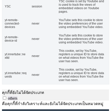
YSC cookie is set by Youtube and
is used to track the views of
YSC
session
embedded videos on Youtube
pages.
yt-remote-
YouTube sets this cookie to store
connected-
never
the video preferences of the user
devices
using embedded YouTube video.
YouTube sets this cookie to store
yt-remote-
never
the video preferences of the user
device-id
using embedded YouTube video.
This cookie, set by YouTube,
yt.innertube::ne
registers a unique ID to store data
never
xtId
on what videos from YouTube the
user has seen.
This cookie, set by YouTube,
yt.innertube::req
registers a unique ID to store data
never
uests
on what videos from YouTube the
user has seen.
คุกกี้ที่ยังไม่ได้จัดประเภท
others
คือคุกกี้ที่กำลังวิเคราะห์และยังไม่ได้จัดประเภทเป็นหมวดหมู่