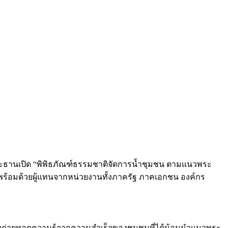
ประธานเปิด “พิพิธภัณฑ์ธรรมชาติจัดการน้ำชุมชน ตามแนวพระ
ิพร้อมด้วยผู้แทนจากหน่วยงานทั้งภาครัฐ ภาคเอกชน องค์กร
่งถ่ายทอดความรู้จากความสำเร็จของชุมชนที่ได้น้อมนำแนวพระ