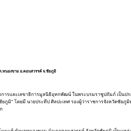
.หนองขาม อ.คอนสวรรค์ จ.ชัยภูมิ
รรมการและเลขาธิการมูลนิธิอุทกพัฒน์ ในพระบรมราชูปถัมภ์ เป็น
ูมิ” โดยมี นายประทีป ศิลปะเทศ รองผู้ว่าราชการจังหวัดชัยภูม
าก
โนนแต้ ตำบลหนองขาม อำเภอคอนสวรรค์ จังหวัดชัยภูมิ เป็นแหล