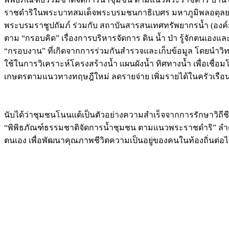
ราชดำริในพระบาทสมเด็จพระบรมชนกาธิเบศร มหาภูมิพลอดุลยเดชม
พระบรมราชูปถัมภ์ ร่วมกับ สถาบันสารสนเทศทรัพยากรน้ำ (องค
ตาม “กรอบคิด” เรื่องการบริหารจัดการ ดิน น้ำ ป่า รู้จักตนเองแ
“กรอบงาน” ที่เกิดจากการร่วมกันสำรวจและเก็บข้อมูล โดยนำวิทย
ใช้ในการวิเคราะห์โครงสร้างน้ำ แผนผังน้ำ ทิศทางน้ำ เพื่อเชื่อ
เกษตรตามแนวทางทฤษฎีใหม่ ลดรายจ่าย เพิ่มรายได้ในครัวเรือน ก
นับได้ว่าชุมชนโนนแต้เป็นตัวอย่างความสำเร็จจากการรักษาวิถีชีว
“พิพิธภัณฑ์ธรรมชาติจัดการน้ำชุมชน ตามแนวพระราชดำริ” ลำดั
ตนเอง เพื่อพัฒนาคุณภาพชีวิตความเป็นอยู่ของคนในท้องถิ่นต่อ