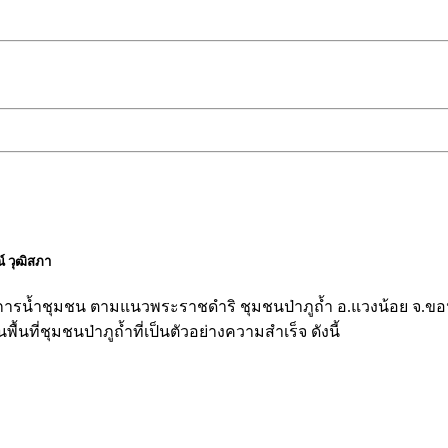
 วุฒิสภา
ติจัดการน้ำชุมชน ตามแนวพระราชดำริ ชุมชนป่าภูถ้ำ อ.แวงน้อย 
นที่ชุมชนป่าภูถ้ำที่เป็นตัวอย่างความสำเร็จ ดังนี้