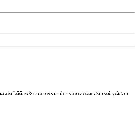
จ.ขอนแก่น ได้ต้อนรับคณะกรรมาธิการเกษตรและสหกรณ์ วุฒิสภา