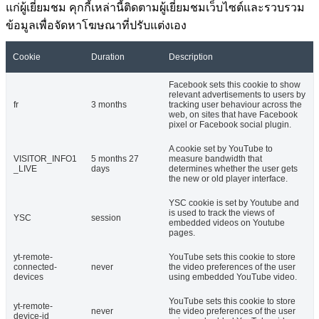
แก่ผู้เยี่ยมชม คุกกี้เหล่านี้ติดตามผู้เยี่ยมชมเว็บไซต์และรวบรวม
ข้อมูลเพื่อจัดหาโฆษณาที่ปรับแต่งเอง
Cookie
Duration
Description
Facebook sets this cookie to show
relevant advertisements to users by
fr
3 months
tracking user behaviour across the
web, on sites that have Facebook
pixel or Facebook social plugin.
A cookie set by YouTube to
VISITOR_INFO1
5 months 27
measure bandwidth that
_LIVE
days
determines whether the user gets
the new or old player interface.
YSC cookie is set by Youtube and
is used to track the views of
YSC
session
embedded videos on Youtube
pages.
yt-remote-
YouTube sets this cookie to store
connected-
never
the video preferences of the user
devices
using embedded YouTube video.
YouTube sets this cookie to store
yt-remote-
never
the video preferences of the user
device-id