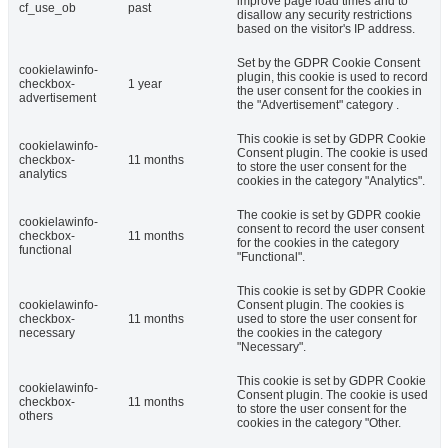
improve page load times and to
cf_use_ob
past
disallow any security restrictions
based on the visitor's IP address.
Set by the GDPR Cookie Consent
cookielawinfo-
plugin, this cookie is used to record
checkbox-
1 year
the user consent for the cookies in
advertisement
the "Advertisement" category .
This cookie is set by GDPR Cookie
cookielawinfo-
Consent plugin. The cookie is used
checkbox-
11 months
to store the user consent for the
analytics
cookies in the category "Analytics".
The cookie is set by GDPR cookie
cookielawinfo-
consent to record the user consent
checkbox-
11 months
for the cookies in the category
functional
"Functional".
This cookie is set by GDPR Cookie
cookielawinfo-
Consent plugin. The cookies is
checkbox-
11 months
used to store the user consent for
necessary
the cookies in the category
"Necessary".
This cookie is set by GDPR Cookie
cookielawinfo-
Consent plugin. The cookie is used
checkbox-
11 months
to store the user consent for the
others
cookies in the category "Other.