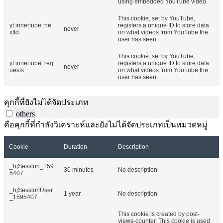
using embedded YouTube video.
This cookie, set by YouTube,
yt.innertube::ne
registers a unique ID to store data
never
xtId
on what videos from YouTube the
user has seen.
This cookie, set by YouTube,
yt.innertube::req
registers a unique ID to store data
never
uests
on what videos from YouTube the
user has seen.
คุกกี้ที่ยังไม่ได้จัดประเภท
others
คือคุกกี้ที่กำลังวิเคราะห์และยังไม่ได้จัดประเภทเป็นหมวดหมู่
Cookie
Duration
Description
_hjSession_159
30 minutes
No description
5407
_hjSessionUser
1 year
No description
_1595407
This cookie is created by post-
views-counter. This cookie is used