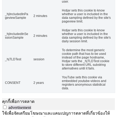
user.
Hotjar sets this cookie to know
_hjIncludedInPa
whether a user is included in the
2 minutes
geviewSample
data sampling defined by the site's
pageview limit.
Hotjar sets this cookie to know
_hjIncludedInSe
whether a user is included in the
2 minutes
ssionSample
data sampling defined by the site's
daily session limit.
To determine the most generic
cookie path that has to be used
instead of the page hostname,
_hjTLDTest
session
Hotjar sets the _hjTLDTest cookie
to store different URL substring
alternatives until it fails.
YouTube sets this cookie via
embedded youtube-videos and
CONSENT
2 years
registers anonymous statistical
data.
คุกกี้เพื่อการตลาด
advertisement
ใช้เพื่อจัดเตรียมโฆษณาและแคมเปญการตลาดที่เกี่ยวข้องให้