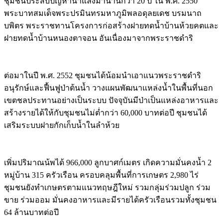
ชุมชนประสบปัญหาน้ำแล้งมานานกว่า 20 ปี ใน พ.ศ. 2550
พระบาทสมเด็จพระปรมินทรมหาภูมิพลอดุลยเดช บรมนาถ
บพิตร พระราชทานโครงการก่อสร้างฝายทดน้ำบ้านห้วยคตและ
ฝายทดน้ำบ้านหนองตาจอน อันเนื่องมาจากพระราชดำริ
ต่อมาในปี พ.ศ. 2552 ชุมชนได้น้อมนำเอาแนวพระราชดำริ
อนุรักษ์และฟื้นฟูป่าต้นน้ำ วางแผนพัฒนาแหล่งน้ำในพื้นที่นอก
เขตชลประทานอย่างเป็นระบบ ปัจจุบันมีป่าเป็นแหล่งอาหารและ
สร้างรายได้ให้กับชุมชนไม่ต่ำกว่า 60,000 บาทต่อปี ชุมชนได้
เสริมระบบฝายกักเก็บน้ำในลำห้วย
เพิ่มปริมาณน้พได้ 966,000 ลูกบาศก์เมตร เกิดความมั่นคงน้ำ 2
หมู่บ้าน 315 ครัวเรือน ครอบคลุมพื้นที่การเกษตร 2,980 ไร่
ชุมชนยังทำเกษตรตามแนวทฤษฎีใหม่ รวมกลุ่มร่วมปลูก ร่วม
ขาย ร่วมออม มั่นคงอาหารและมีรายได้ครัวเรือนรวมทั้งชุมชน
64 ล้านบาทต่อปี