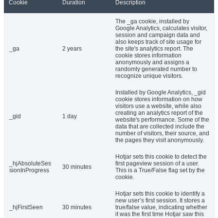
Cookie
Duration
Description
The _ga cookie, installed by
Google Analytics, calculates visitor,
session and campaign data and
also keeps track of site usage for
_ga
2 years
the site's analytics report. The
cookie stores information
anonymously and assigns a
randomly generated number to
recognize unique visitors.
Installed by Google Analytics, _gid
cookie stores information on how
visitors use a website, while also
creating an analytics report of the
_gid
1 day
website's performance. Some of the
data that are collected include the
number of visitors, their source, and
the pages they visit anonymously.
Hotjar sets this cookie to detect the
_hjAbsoluteSes
first pageview session of a user.
30 minutes
sionInProgress
This is a True/False flag set by the
cookie.
Hotjar sets this cookie to identify a
new user’s first session. It stores a
_hjFirstSeen
30 minutes
true/false value, indicating whether
it was the first time Hotjar saw this