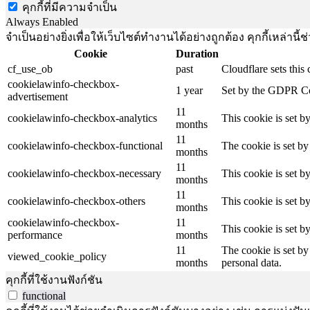
คุกกี้ที่มีความจำเป็น
Always Enabled
จำเป็นอย่างยิ่งเพื่อให้เว็บไซต์ทำงานได้อย่างถูกต้อง คุกกี้เหล่
Cookie
Duration
cf_use_ob
past
Cloudflare sets this
cookielawinfo-checkbox-
1 year
Set by the GDPR Cook
advertisement
11
cookielawinfo-checkbox-analytics
This cookie is set b
months
11
cookielawinfo-checkbox-functional
The cookie is set by
months
11
cookielawinfo-checkbox-necessary
This cookie is set b
months
11
cookielawinfo-checkbox-others
This cookie is set b
months
cookielawinfo-checkbox-
11
This cookie is set 
performance
months
11
The cookie is set by
viewed_cookie_policy
months
personal data.
คุกกี้ที่ใช้งานฟังก์ชัน
functional