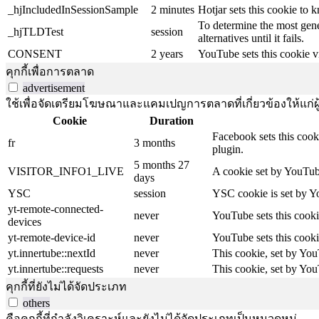
_hjIncludedInSessionSample
2 minutes
Hotjar sets this cookie to 
To determine the most gene
_hjTLDTest
session
alternatives until it fails.
CONSENT
2 years
YouTube sets this cookie v
คุกกี้เพื่อการตลาด
advertisement
ใช้เพื่อจัดเตรียมโฆษณาและแคมเปญการตลาดที่เกี่ยวข้องให้แก่ผู้เ
Cookie
Duration
Facebook sets this cook
fr
3 months
plugin.
5 months 27
VISITOR_INFO1_LIVE
A cookie set by YouTube
days
YSC
session
YSC cookie is set by Y
yt-remote-connected-
never
YouTube sets this cooki
devices
yt-remote-device-id
never
YouTube sets this cooki
yt.innertube::nextId
never
This cookie, set by You
yt.innertube::requests
never
This cookie, set by You
คุกกี้ที่ยังไม่ได้จัดประเภท
others
คือคุกกี้ที่กำลังวิเคราะห์และยังไม่ได้จัดประเภทเป็นหมวดหมู่