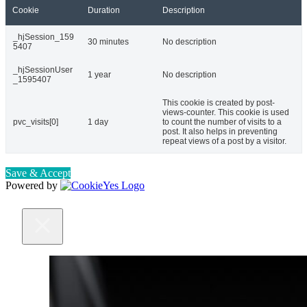
Cookie
Duration
Description
_hjSession_159
30 minutes
No description
5407
_hjSessionUser
1 year
No description
_1595407
This cookie is created by post-
views-counter. This cookie is used
pvc_visits[0]
1 day
to count the number of visits to a
post. It also helps in preventing
repeat views of a post by a visitor.
Save & Accept
Powered by