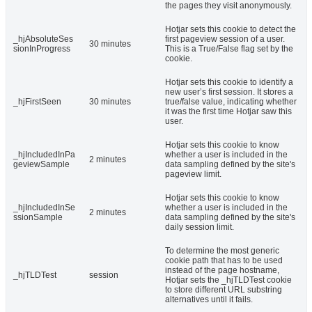
the pages they visit anonymously.
Hotjar sets this cookie to detect the
_hjAbsoluteSes
first pageview session of a user.
30 minutes
sionInProgress
This is a True/False flag set by the
cookie.
Hotjar sets this cookie to identify a
new user’s first session. It stores a
_hjFirstSeen
30 minutes
true/false value, indicating whether
it was the first time Hotjar saw this
user.
Hotjar sets this cookie to know
_hjIncludedInPa
whether a user is included in the
2 minutes
geviewSample
data sampling defined by the site's
pageview limit.
Hotjar sets this cookie to know
_hjIncludedInSe
whether a user is included in the
2 minutes
ssionSample
data sampling defined by the site's
daily session limit.
To determine the most generic
cookie path that has to be used
instead of the page hostname,
_hjTLDTest
session
Hotjar sets the _hjTLDTest cookie
to store different URL substring
alternatives until it fails.