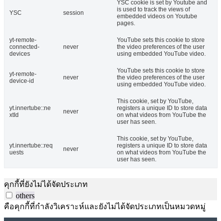
YSC cookie is set by Youtube and
is used to track the views of
YSC
session
embedded videos on Youtube
pages.
yt-remote-
YouTube sets this cookie to store
connected-
never
the video preferences of the user
devices
using embedded YouTube video.
YouTube sets this cookie to store
yt-remote-
never
the video preferences of the user
device-id
using embedded YouTube video.
This cookie, set by YouTube,
yt.innertube::ne
registers a unique ID to store data
never
xtId
on what videos from YouTube the
user has seen.
This cookie, set by YouTube,
yt.innertube::req
registers a unique ID to store data
never
uests
on what videos from YouTube the
user has seen.
คุกกี้ที่ยังไม่ได้จัดประเภท
others
คือคุกกี้ที่กำลังวิเคราะห์และยังไม่ได้จัดประเภทเป็นหมวดหมู่