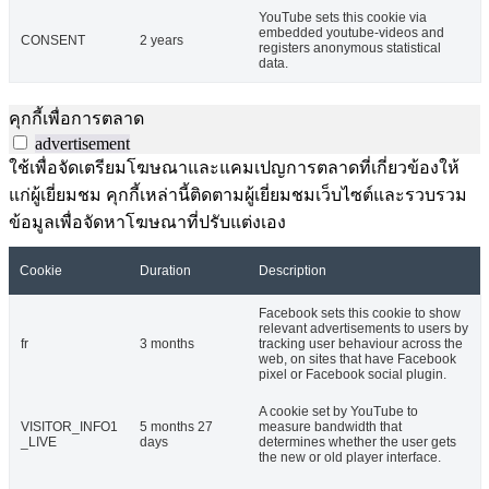
YouTube sets this cookie via
embedded youtube-videos and
CONSENT
2 years
registers anonymous statistical
data.
คุกกี้เพื่อการตลาด
advertisement
ใช้เพื่อจัดเตรียมโฆษณาและแคมเปญการตลาดที่เกี่ยวข้องให้
แก่ผู้เยี่ยมชม คุกกี้เหล่านี้ติดตามผู้เยี่ยมชมเว็บไซต์และรวบรวม
ข้อมูลเพื่อจัดหาโฆษณาที่ปรับแต่งเอง
Cookie
Duration
Description
Facebook sets this cookie to show
relevant advertisements to users by
fr
3 months
tracking user behaviour across the
web, on sites that have Facebook
pixel or Facebook social plugin.
A cookie set by YouTube to
VISITOR_INFO1
5 months 27
measure bandwidth that
_LIVE
days
determines whether the user gets
the new or old player interface.