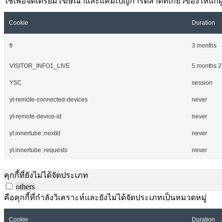
ใช้เพื่อจัดเตรียมโฆษณาและแคมเปญการตลาดที่เกี่ยวข้องให้แก่ผู้เ
Cookie
Duration
fr
3 months
VISITOR_INFO1_LIVE
5 months 2
YSC
session
yt-remote-connected-devices
never
yt-remote-device-id
never
yt.innertube::nextId
never
yt.innertube::requests
never
คุกกี้ที่ยังไม่ได้จัดประเภท
others
คือคุกกี้ที่กำลังวิเคราะห์และยังไม่ได้จัดประเภทเป็นหมวดหมู่
Cookie
Duration