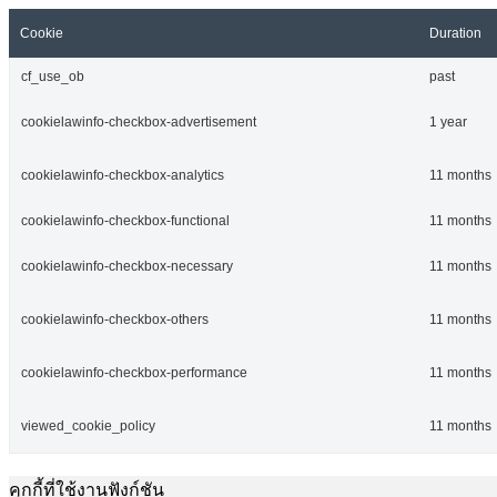
Cookie
Duration
cf_use_ob
past
cookielawinfo-checkbox-advertisement
1 year
cookielawinfo-checkbox-analytics
11 months
cookielawinfo-checkbox-functional
11 months
cookielawinfo-checkbox-necessary
11 months
cookielawinfo-checkbox-others
11 months
cookielawinfo-checkbox-performance
11 months
viewed_cookie_policy
11 months
คุกกี้ที่ใช้งานฟังก์ชัน