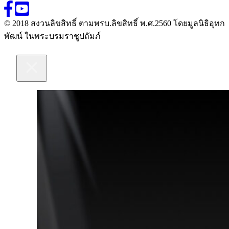
© 2018 สงวนลิขสิทธิ์ ตามพรบ.ลิขสิทธิ์ พ.ศ.2560 โดยมูลนิธิอุทก
พัฒน์ ในพระบรมราชูปถัมภ์