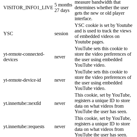
measure bandwidth that
5 months
VISITOR_INFO1_LIVE
determines whether the user
27 days
gets the new or old player
interface.
YSC cookie is set by Youtube
and is used to track the views
YSC
session
of embedded videos on
Youtube pages.
YouTube sets this cookie to
yt-remote-connected-
store the video preferences of
never
devices
the user using embedded
YouTube video.
YouTube sets this cookie to
store the video preferences of
yt-remote-device-id
never
the user using embedded
YouTube video.
This cookie, set by YouTube,
registers a unique ID to store
yt.innertube::nextId
never
data on what videos from
YouTube the user has seen.
This cookie, set by YouTube,
registers a unique ID to store
yt.innertube::requests
never
data on what videos from
YouTube the user has seen.