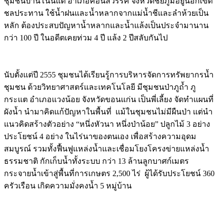
ชุมชนบ้านโนนแต้ อำเภอคอนสวรรค์ จังหวัดชัยภูมิอยู่นอกเขต
ชลประทาน ใช้น้ำฝนและน้ำหลากจากแม่น้ำชีและลำห้วยเป็น
หลัก ต้องประสบปัญหาน้ำหลากและน้ำแล้งเป็นประจำมานาน
กว่า 100 ปี ในอดีตเคยท่วม 4 ปี แล้ง 2 ปีสลับกันไป
นับตั้งแต่ปี 2555 ชุมชนได้เรียนรู้การบริหารจัดการทรัพยากรน้ำ
ชุมชน ด้วยวิทยาศาสตร์และเทคโนโลยี มีชุมชนป่าภูถ้ำ ภู
กระแต อำเภอแวงน้อย จังหวัดขอนแก่น เป็นพี่เลี้ยง จัดทำแผนที่
ผังน้ำ นำมาคิดแก้ปัญหาในพื้นที่ แม้ในชุมชนไม่มีผืนป่า แต่นำ
แนวคิดสร้างตัวอย่าง “หนึ่งหัวนา หนึ่งป่าน้อย” ปลูกไม้ 3 อย่าง
ประโยชน์ 4 อย่าง ในไร่นาของตนเอง เพื่อสร้างความอุดม
สมบูรณ์ รวมทั้งฟื้นฟูแหล่งน้ำและเชื่อมโยงโครงข่ายแหล่งน้ำ
ธรรมชาติ กักเก็บน้ำทั้งระบบ กว่า 13 ล้านลูกบาศก์เมตร
กระจายน้ำเข้าสู่พื้นที่การเกษตร 2,500 ไร่ ผู้ได้รับประโยชน์ 360
ครัวเรือน เกิดความมั่งคงน้ำ 5 หมู่บ้าน