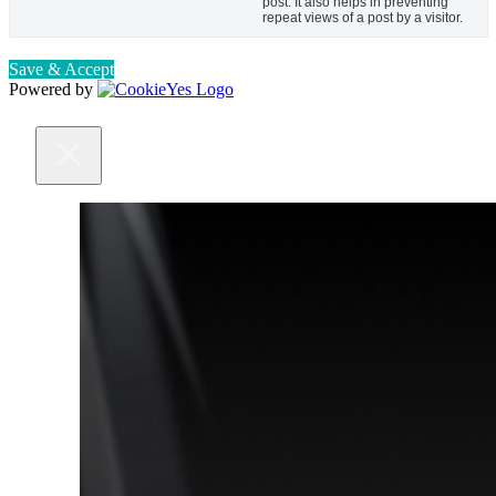
post. It also helps in preventing
repeat views of a post by a visitor.
Save & Accept
Powered by