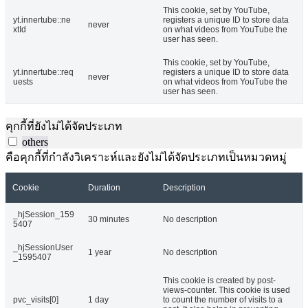
This cookie, set by YouTube,
yt.innertube::ne
registers a unique ID to store data
never
xtId
on what videos from YouTube the
user has seen.
This cookie, set by YouTube,
yt.innertube::req
registers a unique ID to store data
never
uests
on what videos from YouTube the
user has seen.
คุกกี้ที่ยังไม่ได้จัดประเภท
others
คือคุกกี้ที่กำลังวิเคราะห์และยังไม่ได้จัดประเภทเป็นหมวดหมู่
Cookie
Duration
Description
_hjSession_159
30 minutes
No description
5407
_hjSessionUser
1 year
No description
_1595407
This cookie is created by post-
views-counter. This cookie is used
pvc_visits[0]
1 day
to count the number of visits to a