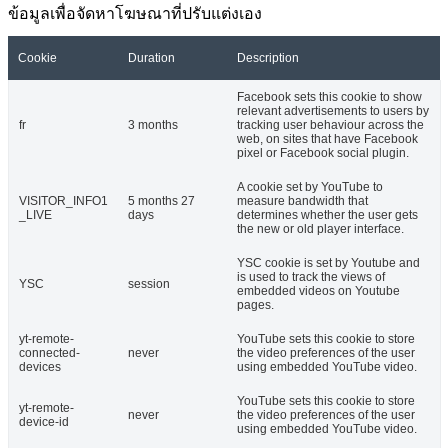
ข้อมูลเพื่อจัดหาโฆษณาที่ปรับแต่งเอง
Cookie
Duration
Description
Facebook sets this cookie to show
relevant advertisements to users by
fr
3 months
tracking user behaviour across the
web, on sites that have Facebook
pixel or Facebook social plugin.
A cookie set by YouTube to
VISITOR_INFO1
5 months 27
measure bandwidth that
_LIVE
days
determines whether the user gets
the new or old player interface.
YSC cookie is set by Youtube and
is used to track the views of
YSC
session
embedded videos on Youtube
pages.
yt-remote-
YouTube sets this cookie to store
connected-
never
the video preferences of the user
devices
using embedded YouTube video.
YouTube sets this cookie to store
yt-remote-
never
the video preferences of the user
device-id
using embedded YouTube video.