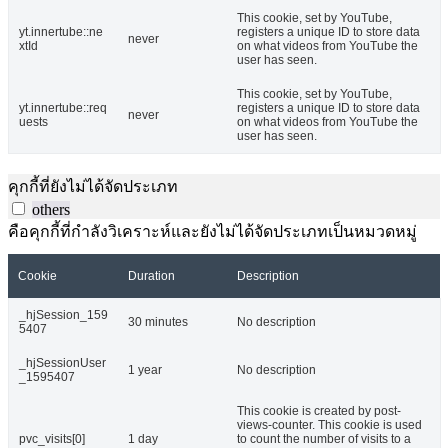
This cookie, set by YouTube,
yt.innertube::ne
registers a unique ID to store data
never
xtId
on what videos from YouTube the
user has seen.
This cookie, set by YouTube,
yt.innertube::req
registers a unique ID to store data
never
uests
on what videos from YouTube the
user has seen.
คุกกี้ที่ยังไม่ได้จัดประเภท
others
คือคุกกี้ที่กำลังวิเคราะห์และยังไม่ได้จัดประเภทเป็นหมวดหมู่
Cookie
Duration
Description
_hjSession_159
30 minutes
No description
5407
_hjSessionUser
1 year
No description
_1595407
This cookie is created by post-
views-counter. This cookie is used
pvc_visits[0]
1 day
to count the number of visits to a