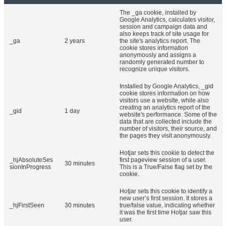
The _ga cookie, installed by
Google Analytics, calculates visitor,
session and campaign data and
also keeps track of site usage for
_ga
2 years
the site's analytics report. The
cookie stores information
anonymously and assigns a
randomly generated number to
recognize unique visitors.
Installed by Google Analytics, _gid
cookie stores information on how
visitors use a website, while also
creating an analytics report of the
_gid
1 day
website's performance. Some of the
data that are collected include the
number of visitors, their source, and
the pages they visit anonymously.
Hotjar sets this cookie to detect the
_hjAbsoluteSes
first pageview session of a user.
30 minutes
sionInProgress
This is a True/False flag set by the
cookie.
Hotjar sets this cookie to identify a
new user’s first session. It stores a
_hjFirstSeen
30 minutes
true/false value, indicating whether
it was the first time Hotjar saw this
user.