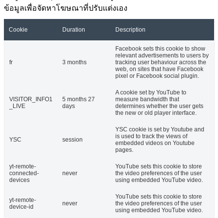
ข้อมูลเพื่อจัดหาโฆษณาที่ปรับแต่งเอง
Cookie
Duration
Description
Facebook sets this cookie to show
relevant advertisements to users by
fr
3 months
tracking user behaviour across the
web, on sites that have Facebook
pixel or Facebook social plugin.
A cookie set by YouTube to
VISITOR_INFO1
5 months 27
measure bandwidth that
_LIVE
days
determines whether the user gets
the new or old player interface.
YSC cookie is set by Youtube and
is used to track the views of
YSC
session
embedded videos on Youtube
pages.
yt-remote-
YouTube sets this cookie to store
connected-
never
the video preferences of the user
devices
using embedded YouTube video.
YouTube sets this cookie to store
yt-remote-
never
the video preferences of the user
device-id
using embedded YouTube video.