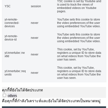
YSC cookie is set by Youtube and
is used to track the views of
YSC
session
embedded videos on Youtube
pages.
yt-remote-
YouTube sets this cookie to store
connected-
never
the video preferences of the user
devices
using embedded YouTube video.
YouTube sets this cookie to store
yt-remote-
never
the video preferences of the user
device-id
using embedded YouTube video.
This cookie, set by YouTube,
yt.innertube::ne
registers a unique ID to store data
never
xtId
on what videos from YouTube the
user has seen.
This cookie, set by YouTube,
yt.innertube::req
registers a unique ID to store data
never
uests
on what videos from YouTube the
user has seen.
คุกกี้ที่ยังไม่ได้จัดประเภท
others
คือคุกกี้ที่กำลังวิเคราะห์และยังไม่ได้จัดประเภทเป็นหมวดหมู่