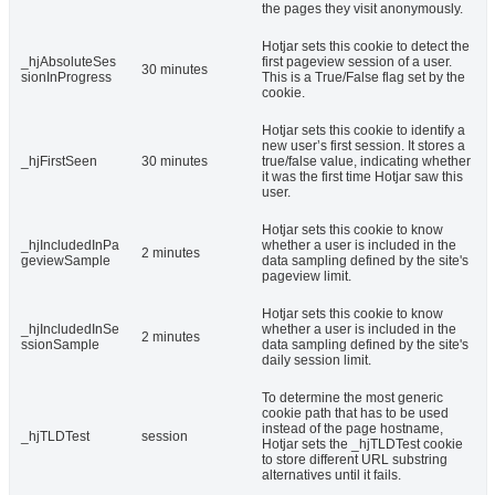
the pages they visit anonymously.
Hotjar sets this cookie to detect the
_hjAbsoluteSes
first pageview session of a user.
30 minutes
sionInProgress
This is a True/False flag set by the
cookie.
Hotjar sets this cookie to identify a
new user’s first session. It stores a
_hjFirstSeen
30 minutes
true/false value, indicating whether
it was the first time Hotjar saw this
user.
Hotjar sets this cookie to know
_hjIncludedInPa
whether a user is included in the
2 minutes
geviewSample
data sampling defined by the site's
pageview limit.
Hotjar sets this cookie to know
_hjIncludedInSe
whether a user is included in the
2 minutes
ssionSample
data sampling defined by the site's
daily session limit.
To determine the most generic
cookie path that has to be used
instead of the page hostname,
_hjTLDTest
session
Hotjar sets the _hjTLDTest cookie
to store different URL substring
alternatives until it fails.