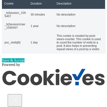
Cookie
Duration
Description
_hjSession_159
30 minutes
No description
5407
_hjSessionUser
1 year
No description
_1595407
This cookie is created by post-
views-counter. This cookie is used
pvc_visits[0]
1 day
to count the number of visits to a
post. It also helps in preventing
repeat views of a post by a visitor.
Save & Accept
Powered by