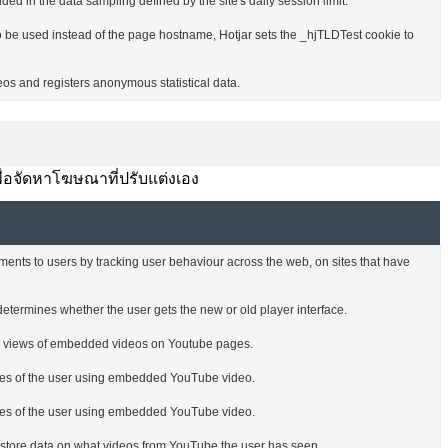
ded in the data sampling defined by the site's daily session limit.
o be used instead of the page hostname, Hotjar sets the _hjTLDTest cookie to
s and registers anonymous statistical data.
พื่อจัดหาโฆษณาที่ปรับแต่งเอง
ments to users by tracking user behaviour across the web, on sites that have
termines whether the user gets the new or old player interface.
he views of embedded videos on Youtube pages.
nces of the user using embedded YouTube video.
nces of the user using embedded YouTube video.
o store data on what videos from YouTube the user has seen.