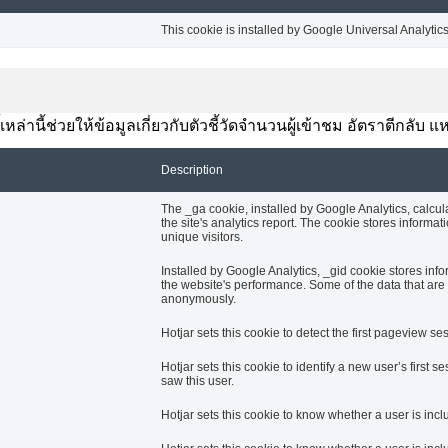
This cookie is installed by Google Universal Analytics t
้เหล่านี้ช่วยให้ข้อมูลเกี่ยวกับตัวชี้วัดจำนวนผู้เข้าชม อัตราตีกลั
Description
The _ga cookie, installed by Google Analytics, calcul
the site's analytics report. The cookie stores info
unique visitors.
Installed by Google Analytics, _gid cookie stores info
the website's performance. Some of the data that are c
anonymously.
Hotjar sets this cookie to detect the first pageview ses
Hotjar sets this cookie to identify a new user’s first se
saw this user.
Hotjar sets this cookie to know whether a user is incl