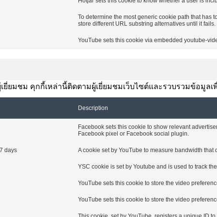
Hotjar sets this cookie to know whether a user is inclu
To determine the most generic cookie path that has t
store different URL substring alternatives until it fails.
YouTube sets this cookie via embedded youtube-video
ยี่ยมชม คุกกี้เหล่านี้ติดตามผู้เยี่ยมชมเว็บไซต์และรวบรวมข้อมูลเ
Description
Facebook sets this cookie to show relevant advertise
Facebook pixel or Facebook social plugin.
7 days
A cookie set by YouTube to measure bandwidth that de
YSC cookie is set by Youtube and is used to track t
YouTube sets this cookie to store the video prefere
YouTube sets this cookie to store the video prefere
This cookie, set by YouTube, registers a unique ID t