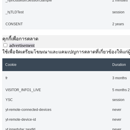
_hjIncludedInSessionSample
2 minutes
_hjTLDTest
session
CONSENT
2 years
คุกกี้เพื่อการตลาด
advertisement
ใช้เพื่อจัดเตรียมโฆษณาและแคมเปญการตลาดที่เกี่ยวข้องให้แก่ผู้เ
Cookie
Duration
fr
3 months
VISITOR_INFO1_LIVE
5 months 2
YSC
session
yt-remote-connected-devices
never
yt-remote-device-id
never
yt.innertube::nextId
never