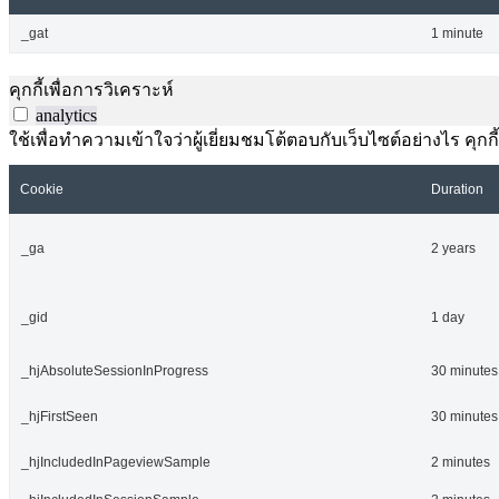
_gat
1 minute
คุกกี้เพื่อการวิเคราะห์
analytics
ใช้เพื่อทำความเข้าใจว่าผู้เยี่ยมชมโต้ตอบกับเว็บไซต์อย่างไร คุกกี
Cookie
Duration
_ga
2 years
_gid
1 day
_hjAbsoluteSessionInProgress
30 minutes
_hjFirstSeen
30 minutes
_hjIncludedInPageviewSample
2 minutes