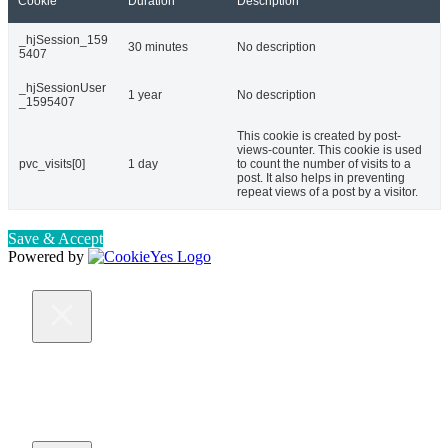
Cookie
Duration
Description
_hjSession_159
30 minutes
No description
5407
_hjSessionUser
1 year
No description
_1595407
This cookie is created by post-
views-counter. This cookie is used
pvc_visits[0]
1 day
to count the number of visits to a
post. It also helps in preventing
repeat views of a post by a visitor.
Save & Accept
Powered by