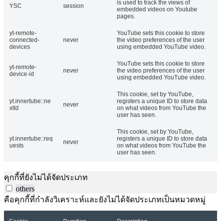
is used to track the views of
YSC
session
embedded videos on Youtube
pages.
yt-remote-
YouTube sets this cookie to store
connected-
never
the video preferences of the user
devices
using embedded YouTube video.
YouTube sets this cookie to store
yt-remote-
never
the video preferences of the user
device-id
using embedded YouTube video.
This cookie, set by YouTube,
yt.innertube::ne
registers a unique ID to store data
never
xtId
on what videos from YouTube the
user has seen.
This cookie, set by YouTube,
yt.innertube::req
registers a unique ID to store data
never
uests
on what videos from YouTube the
user has seen.
คุกกี้ที่ยังไม่ได้จัดประเภท
others
คือคุกกี้ที่กำลังวิเคราะห์และยังไม่ได้จัดประเภทเป็นหมวดหมู่