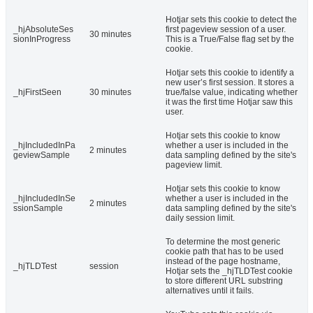
Hotjar sets this cookie to detect the
_hjAbsoluteSes
first pageview session of a user.
30 minutes
sionInProgress
This is a True/False flag set by the
cookie.
Hotjar sets this cookie to identify a
new user’s first session. It stores a
_hjFirstSeen
30 minutes
true/false value, indicating whether
it was the first time Hotjar saw this
user.
Hotjar sets this cookie to know
_hjIncludedInPa
whether a user is included in the
2 minutes
geviewSample
data sampling defined by the site's
pageview limit.
Hotjar sets this cookie to know
_hjIncludedInSe
whether a user is included in the
2 minutes
ssionSample
data sampling defined by the site's
daily session limit.
To determine the most generic
cookie path that has to be used
instead of the page hostname,
_hjTLDTest
session
Hotjar sets the _hjTLDTest cookie
to store different URL substring
alternatives until it fails.