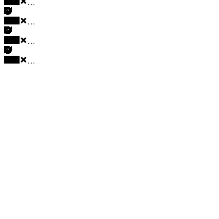
…
…
…
…