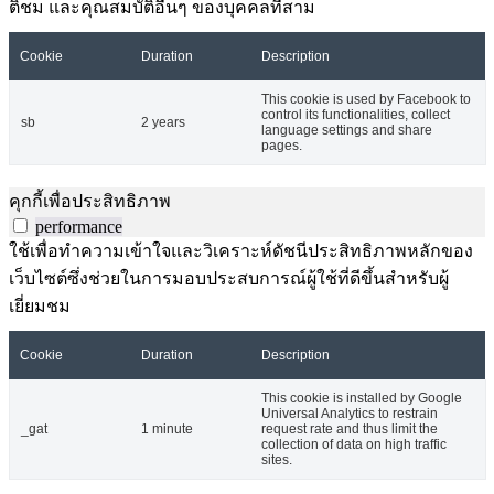
ติชม และคุณสมบัติอื่นๆ ของบุคคลที่สาม
Cookie
Duration
Description
This cookie is used by Facebook to
control its functionalities, collect
sb
2 years
language settings and share
pages.
คุกกี้เพื่อประสิทธิภาพ
performance
ใช้เพื่อทำความเข้าใจและวิเคราะห์ดัชนีประสิทธิภาพหลักของ
เว็บไซต์ซึ่งช่วยในการมอบประสบการณ์ผู้ใช้ที่ดีขึ้นสำหรับผู้
เยี่ยมชม
Cookie
Duration
Description
This cookie is installed by Google
Universal Analytics to restrain
_gat
1 minute
request rate and thus limit the
collection of data on high traffic
sites.