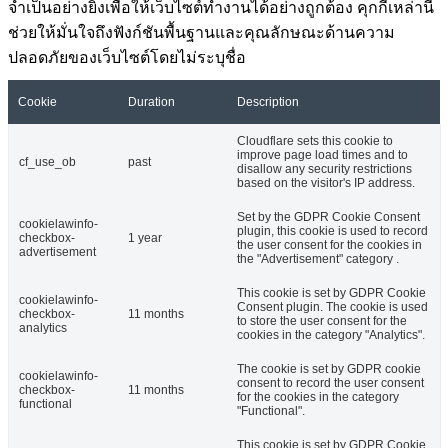
จำเป็นอย่างยิ่งเพื่อให้เว็บไซต์ทำงานได้อย่างถูกต้อง คุกกี้เหล่านี้
ช่วยให้มั่นใจถึงฟังก์ชันพื้นฐานและคุณลักษณะด้านความ
ปลอดภัยของเว็บไซต์โดยไม่ระบุชื่อ
Cookie
Duration
Description
Cloudflare sets this cookie to
improve page load times and to
cf_use_ob
past
disallow any security restrictions
based on the visitor's IP address.
Set by the GDPR Cookie Consent
cookielawinfo-
plugin, this cookie is used to record
checkbox-
1 year
the user consent for the cookies in
advertisement
the "Advertisement" category .
This cookie is set by GDPR Cookie
cookielawinfo-
Consent plugin. The cookie is used
checkbox-
11 months
to store the user consent for the
analytics
cookies in the category "Analytics".
The cookie is set by GDPR cookie
cookielawinfo-
consent to record the user consent
checkbox-
11 months
for the cookies in the category
functional
"Functional".
This cookie is set by GDPR Cookie