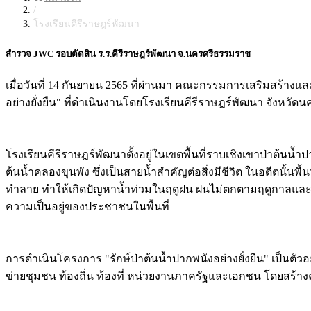
/
โรงเรียนคีรีราษฎร์พัฒนา
สำรวจ JWC รอบตัดสิน ร.ร.คีรีราษฎร์พัฒนา จ.นครศรีธรรมราช
เมื่อวันที่ 14 กันยายน 2565 ที่ผ่านมา คณะกรรมการเสริมสร้า
อย่างยั่งยืน" ที่ดำเนินงานโดยโรงเรียนคีรีราษฎร์พัฒนา จังหวัดนคร
โรงเรียนคีรีราษฎร์พัฒนาตั้งอยู่ในเขตพื้นที่ราบเชิงเขาป่าต้นน้ำ
ต้นน้ำคลองขุนพัง ซึ่งเป็นสายน้ำสำคัญต่อสิ่งมีชีวิต ในอดีตนั้นพื
ทำลาย ทำให้เกิดปัญหาน้ำท่วมในฤดูฝน ฝนไม่ตกตามฤดูกาลและเ
ความเป็นอยู่ของประชาชนในพื้นที่
การดำเนินโครงการ "รักษ์ป่าต้นน้ำปากพนังอย่างยั่งยืน" เป็นตัวอ
ข่ายชุมชน ท้องถิ่น ท้องที่ หน่วยงานภาครัฐและเอกชน โดยสร้าง