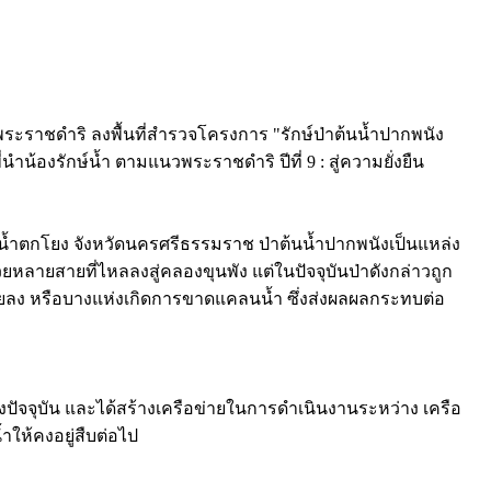
ะราชดำริ ลงพื้นที่สำรวจโครงการ "รักษ์ป่าต้นน้ำปากพนัง
นำน้องรักษ์น้ำ ตามแนวพระราชดำริ ปีที่ 9 : สู่ความยั่งยืน
งชาติน้ำตกโยง จังหวัดนครศรีธรรมราช ป่าต้นน้ำปากพนังเป็นแหล่ง
ห้วยหลายสายที่ไหลลงสู่คลองขุนพัง แต่ในปัจจุบันป่าดังกล่าวถูก
ยลง หรือบางแห่งเกิดการขาดแคลนน้ำ ซึ่งส่งผลผลกระทบต่อ
ถึงปัจจุบัน และได้สร้างเครือข่ายในการดำเนินงานระหว่าง เครือ
ให้คงอยู่สืบต่อไป