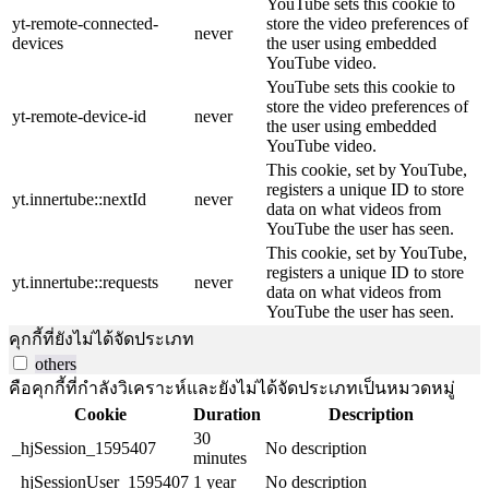
YouTube sets this cookie to
yt-remote-connected-
store the video preferences of
never
devices
the user using embedded
YouTube video.
YouTube sets this cookie to
store the video preferences of
yt-remote-device-id
never
the user using embedded
YouTube video.
This cookie, set by YouTube,
registers a unique ID to store
yt.innertube::nextId
never
data on what videos from
YouTube the user has seen.
This cookie, set by YouTube,
registers a unique ID to store
yt.innertube::requests
never
data on what videos from
YouTube the user has seen.
คุกกี้ที่ยังไม่ได้จัดประเภท
others
คือคุกกี้ที่กำลังวิเคราะห์และยังไม่ได้จัดประเภทเป็นหมวดหมู่
Cookie
Duration
Description
30
_hjSession_1595407
No description
minutes
_hjSessionUser_1595407
1 year
No description