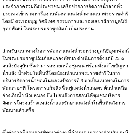
ประจำภาครวมถึงประชาชน เครือข่ายการจัดการน้ำจากทั่ว
ประเทศเข้าร่วมหารืองานพัฒนาแหล่งน้ำตามแนวพระราชดำริ
โดยมี ดร.รอยบุญ รัศมีเทศ กรรมการและรองเลขาธิการมูลนิธิ
อุทกพัฒน์ ในพระบรมราชูปถัมภ์ เป็นประธาน
สำหรับ แนวทางในการพัฒนาแหล่งน้ำระหว่างมูลนิธิอุทกพัฒน์
ในพระบรมราชูปถัมภ์และกองทัพบก ดำเนินการตั้งแต่ปี 2556
จนถึงปัจจุบัน ซึ่งสามารถช่วยเหลือชุมชน พร้อมทั้งแก้ไขปัญหา
น้ำแล้ง น้ำท่วมในพื้นที่โดยน้อมนำแนวพระราชดำริในการ
บริหารจัดการน้ำของในหลวงรัชการที่ 9 มาเป็นแนวทางในการ
พัฒนา อาทิ โครงการแก้มลิง ฟื้นฟูแหล่งน้ำเกษตร ต้นน้ำเหนือ
อ่างเก็บน้ำ ห้วยหนอง บึง ไปจนถึงการสอนให้ชุมชนบริหาร
จัดการโครงสร้างแหล่งน้ำและรักษาแหล่งน้ำในพื้นที่หลังการ
พัฒนาแล้วเสร็จ
ซึ่งต่อจากนี้แผนการพัฒนาต่างๆ ที่กำหนดแนวทางร่วมกัน จะมี