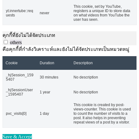
This cookie, set by YouTube,
yt.innertube::req
registers a unique ID to store data
never
uests
on what videos from YouTube the
user has seen.
คุกกี้ที่ยังไม่ได้จัดประเภท
others
คือคุกกี้ที่กำลังวิเคราะห์และยังไม่ได้จัดประเภทเป็นหมวดหมู่
Cookie
Duration
Description
_hjSession_159
30 minutes
No description
5407
_hjSessionUser
1 year
No description
_1595407
This cookie is created by post-
views-counter. This cookie is used
pvc_visits[0]
1 day
to count the number of visits to a
post. It also helps in preventing
repeat views of a post by a visitor.
Save & Accept