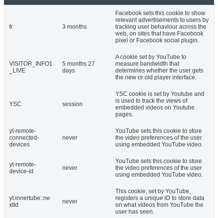
Facebook sets this cookie to show
relevant advertisements to users by
fr
3 months
tracking user behaviour across the
web, on sites that have Facebook
pixel or Facebook social plugin.
A cookie set by YouTube to
VISITOR_INFO1
5 months 27
measure bandwidth that
_LIVE
days
determines whether the user gets
the new or old player interface.
YSC cookie is set by Youtube and
is used to track the views of
YSC
session
embedded videos on Youtube
pages.
yt-remote-
YouTube sets this cookie to store
connected-
never
the video preferences of the user
devices
using embedded YouTube video.
YouTube sets this cookie to store
yt-remote-
never
the video preferences of the user
device-id
using embedded YouTube video.
This cookie, set by YouTube,
yt.innertube::ne
registers a unique ID to store data
never
xtId
on what videos from YouTube the
user has seen.