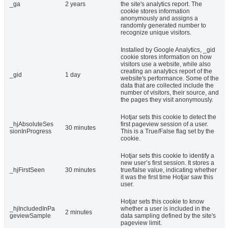
_ga
2 years
the site's analytics report. The
cookie stores information
anonymously and assigns a
randomly generated number to
recognize unique visitors.
Installed by Google Analytics, _gid
cookie stores information on how
visitors use a website, while also
creating an analytics report of the
_gid
1 day
website's performance. Some of the
data that are collected include the
number of visitors, their source, and
the pages they visit anonymously.
Hotjar sets this cookie to detect the
_hjAbsoluteSes
first pageview session of a user.
30 minutes
sionInProgress
This is a True/False flag set by the
cookie.
Hotjar sets this cookie to identify a
new user’s first session. It stores a
_hjFirstSeen
30 minutes
true/false value, indicating whether
it was the first time Hotjar saw this
user.
Hotjar sets this cookie to know
_hjIncludedInPa
whether a user is included in the
2 minutes
geviewSample
data sampling defined by the site's
pageview limit.