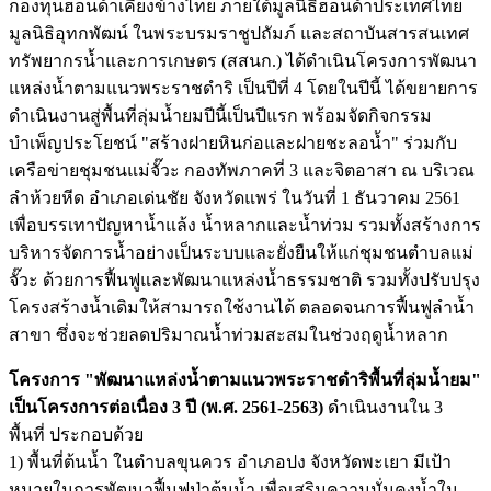
กองทุนฮอนด้าเคียงข้างไทย ภายใต้มูลนิธิฮอนด้าประเทศไทย
มูลนิธิอุทกพัฒน์ ในพระบรมราชูปถัมภ์ และสถาบันสารสนเทศ
ทรัพยากรน้ำและการเกษตร (สสนก.) ได้ดำเนินโครงการพัฒนา
แหล่งน้ำตามแนวพระราชดำริ เป็นปีที่ 4 โดยในปีนี้ ได้ขยายการ
ดำเนินงานสู่พื้นที่ลุ่มน้ำยมปีนี้เป็นปีแรก พร้อมจัดกิจกรรม
บำเพ็ญประโยชน์ "สร้างฝายหินก่อและฝายชะลอน้ำ" ร่วมกับ
เครือข่ายชุมชนแม่จั๊วะ กองทัพภาคที่ 3 และจิตอาสา ณ บริเวณ
ลำห้วยหีด อำเภอเด่นชัย จังหวัดแพร่ ในวันที่ 1 ธันวาคม 2561
เพื่อบรรเทาปัญหาน้ำแล้ง น้ำหลากและน
้ำท่วม รวมทั้งสร้างการ
บริหารจัดการน้ำอย่างเป็นระบบและยั่งยืนให้แก่ชุมชนตำบลแม่
จั๊วะ ด้วยการฟื้นฟูและพัฒนาแหล่งน้ำธรรมชาติ รวมทั้งปรับปรุง
โครงสร้างน้ำเดิมให้สามารถใช้งานได้ ตลอดจนการฟื้นฟูลำน้ำ
สาขา ซึ่งจะช่วยลดปริมาณน้ำท่วมสะสมในช่วงฤดูน้ำหลาก
โครงการ "พัฒนาแหล่งน้ำตามแนวพระราชดำริพื้นที่ลุ่มน้ำยม"
เป็นโครงการต่อเนื่อง 3 ปี (พ.ศ. 2561-2563)
ดำเนินงานใน 3
พื้นที่ ประกอบด้วย
1) พื้นที่ต้นน้ำ ในตำบลขุนควร อำเภอปง จังหวัดพะเยา มีเป้า
หมายในการพัฒนาฟื้นฟูป่าต้นน้ำ เพื่อเสริมความมั่นคงน้ำใน