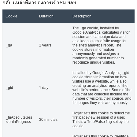
กลับ แหล่งที่มาของการเข้าชม ฯลฯ
Cookie
Duration
Description
The _ga cookie, installed by
Google Analytics, calculates visitor,
session and campaign data and
also keeps track of site usage for
_ga
2 years
the site's analytics report. The
cookie stores information
anonymously and assigns a
randomly generated number to
recognize unique visitors.
Installed by Google Analytics, _gid
cookie stores information on how
visitors use a website, while also
creating an analytics report of the
_gid
1 day
website's performance. Some of the
data that are collected include the
number of visitors, their source, and
the pages they visit anonymously.
Hotjar sets this cookie to detect the
_hjAbsoluteSes
first pageview session of a user.
30 minutes
sionInProgress
This is a True/False flag set by the
cookie.
Hotjar sets this cookie to identify a