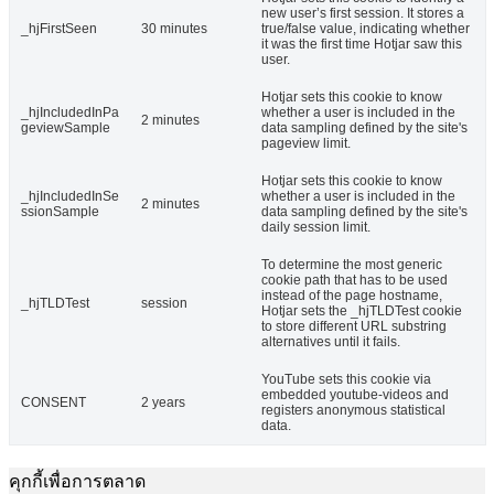
new user’s first session. It stores a
_hjFirstSeen
30 minutes
true/false value, indicating whether
it was the first time Hotjar saw this
user.
Hotjar sets this cookie to know
_hjIncludedInPa
whether a user is included in the
2 minutes
geviewSample
data sampling defined by the site's
pageview limit.
Hotjar sets this cookie to know
_hjIncludedInSe
whether a user is included in the
2 minutes
ssionSample
data sampling defined by the site's
daily session limit.
To determine the most generic
cookie path that has to be used
instead of the page hostname,
_hjTLDTest
session
Hotjar sets the _hjTLDTest cookie
to store different URL substring
alternatives until it fails.
YouTube sets this cookie via
embedded youtube-videos and
CONSENT
2 years
registers anonymous statistical
data.
คุกกี้เพื่อการตลาด