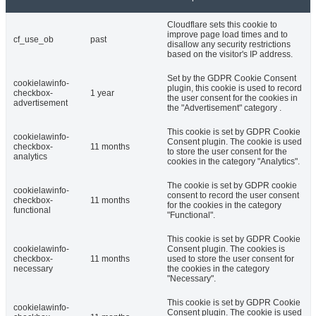
Cloudflare sets this cookie to
improve page load times and to
cf_use_ob
past
disallow any security restrictions
based on the visitor's IP address.
Set by the GDPR Cookie Consent
cookielawinfo-
plugin, this cookie is used to record
checkbox-
1 year
the user consent for the cookies in
advertisement
the "Advertisement" category .
This cookie is set by GDPR Cookie
cookielawinfo-
Consent plugin. The cookie is used
checkbox-
11 months
to store the user consent for the
analytics
cookies in the category "Analytics".
The cookie is set by GDPR cookie
cookielawinfo-
consent to record the user consent
checkbox-
11 months
for the cookies in the category
functional
"Functional".
This cookie is set by GDPR Cookie
cookielawinfo-
Consent plugin. The cookies is
checkbox-
11 months
used to store the user consent for
necessary
the cookies in the category
"Necessary".
This cookie is set by GDPR Cookie
cookielawinfo-
Consent plugin. The cookie is used