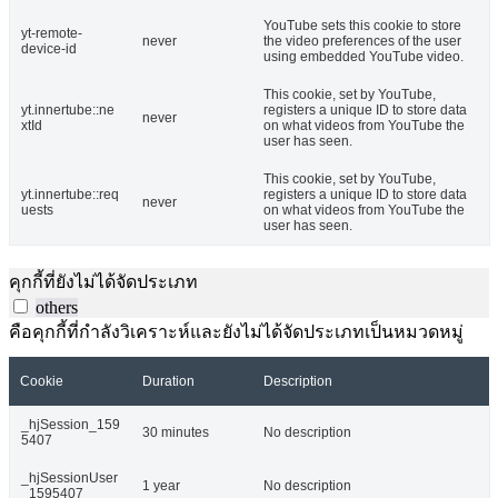
YouTube sets this cookie to store
yt-remote-
never
the video preferences of the user
device-id
using embedded YouTube video.
This cookie, set by YouTube,
yt.innertube::ne
registers a unique ID to store data
never
xtId
on what videos from YouTube the
user has seen.
This cookie, set by YouTube,
yt.innertube::req
registers a unique ID to store data
never
uests
on what videos from YouTube the
user has seen.
คุกกี้ที่ยังไม่ได้จัดประเภท
others
คือคุกกี้ที่กำลังวิเคราะห์และยังไม่ได้จัดประเภทเป็นหมวดหมู่
Cookie
Duration
Description
_hjSession_159
30 minutes
No description
5407
_hjSessionUser
1 year
No description
_1595407