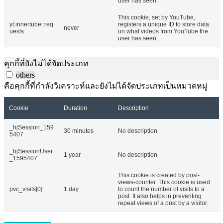
user has seen.
This cookie, set by YouTube,
yt.innertube::req
registers a unique ID to store data
never
uests
on what videos from YouTube the
user has seen.
คุกกี้ที่ยังไม่ได้จัดประเภท
others
คือคุกกี้ที่กำลังวิเคราะห์และยังไม่ได้จัดประเภทเป็นหมวดหมู่
Cookie
Duration
Description
_hjSession_159
30 minutes
No description
5407
_hjSessionUser
1 year
No description
_1595407
This cookie is created by post-
views-counter. This cookie is used
pvc_visits[0]
1 day
to count the number of visits to a
post. It also helps in preventing
repeat views of a post by a visitor.