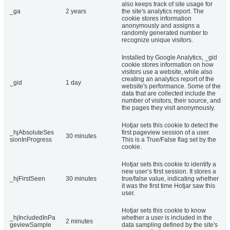
also keeps track of site usage for
_ga
2 years
the site's analytics report. The
cookie stores information
anonymously and assigns a
randomly generated number to
recognize unique visitors.
Installed by Google Analytics, _gid
cookie stores information on how
visitors use a website, while also
creating an analytics report of the
_gid
1 day
website's performance. Some of the
data that are collected include the
number of visitors, their source, and
the pages they visit anonymously.
Hotjar sets this cookie to detect the
_hjAbsoluteSes
first pageview session of a user.
30 minutes
sionInProgress
This is a True/False flag set by the
cookie.
Hotjar sets this cookie to identify a
new user’s first session. It stores a
_hjFirstSeen
30 minutes
true/false value, indicating whether
it was the first time Hotjar saw this
user.
Hotjar sets this cookie to know
_hjIncludedInPa
whether a user is included in the
2 minutes
geviewSample
data sampling defined by the site's