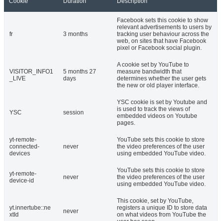
Cookie
Duration
Description
Facebook sets this cookie to show
relevant advertisements to users by
fr
3 months
tracking user behaviour across the
web, on sites that have Facebook
pixel or Facebook social plugin.
A cookie set by YouTube to
VISITOR_INFO1
5 months 27
measure bandwidth that
_LIVE
days
determines whether the user gets
the new or old player interface.
YSC cookie is set by Youtube and
is used to track the views of
YSC
session
embedded videos on Youtube
pages.
yt-remote-
YouTube sets this cookie to store
connected-
never
the video preferences of the user
devices
using embedded YouTube video.
YouTube sets this cookie to store
yt-remote-
never
the video preferences of the user
device-id
using embedded YouTube video.
This cookie, set by YouTube,
yt.innertube::ne
registers a unique ID to store data
never
xtId
on what videos from YouTube the