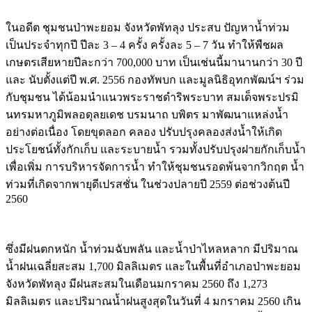
ในอดีต ชุมชนป่าพะยอม จังหวัดพัทลุง ประสบ ปัญหาน้ำท่วม
เป็นประจำทุกปี ปีละ 3 – 4 ครั้ง ครั้งละ 5 – 7 วัน ทำให้พืชผล
เกษตรเสียหายปีละกว่า 700,000 บาท เป็นเช่นนี้มานานกว่า 30 ปี
และ นับตั้งแต่ปี พ.ศ. 2556 กองทัพบก และมูลนิธิอุทกพัฒน์ฯ ร่วม
กับชุมชน ได้น้อมนำแนวพระราชดำริพระบาท สมเด็จพระปรมิ
นทรมหาภูมิพลอดุลยเดช บรมนาถ บพิตร มาพัฒนาแหล่งน้ำ
อย่างต่อเนื่อง โดยขุดลอก คลอง ปรับปรุงคลองส่งน้ำให้เกิด
ประโยชน์ทั้งกักเก็บ และระบายน้ำ รวมทั้งปรับปรุงฝายกักเก็บน้ำ
เพื่อเพิ่ม การบริหารจัดการน้ำ ทำให้ชุมชนรอดพ้นจากวิกฤต น้ำ
ท่วมที่เกิดจากพายุดีเปรสชั่น ในช่วงปลายปี 2559 ต่อช่วงต้นปี
2560
ซึ่งมีฝนตกหนัก น้ำท่วมฉับพลัน และน้ำป่าไหลหลาก มีปริมาณ
น้ำฝนเฉลี่ยสะสม 1,700 มิลลิเมตร และในพื้นที่อำเภอป่าพะยอม
จังหวัดพัทลุง มีฝนสะสมในเดือนมกราคม 2560 ถึง 1,273
มิลลิเมตร และปริมาณน้ำฝนสูงสุดในวันที่ 4 มกราคม 2560 เกิน