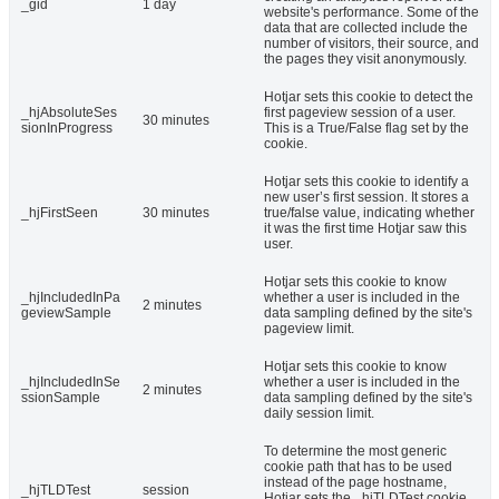
_gid
1 day
website's performance. Some of the
data that are collected include the
number of visitors, their source, and
the pages they visit anonymously.
Hotjar sets this cookie to detect the
_hjAbsoluteSes
first pageview session of a user.
30 minutes
sionInProgress
This is a True/False flag set by the
cookie.
Hotjar sets this cookie to identify a
new user’s first session. It stores a
_hjFirstSeen
30 minutes
true/false value, indicating whether
it was the first time Hotjar saw this
user.
Hotjar sets this cookie to know
_hjIncludedInPa
whether a user is included in the
2 minutes
geviewSample
data sampling defined by the site's
pageview limit.
Hotjar sets this cookie to know
_hjIncludedInSe
whether a user is included in the
2 minutes
ssionSample
data sampling defined by the site's
daily session limit.
To determine the most generic
cookie path that has to be used
instead of the page hostname,
_hjTLDTest
session
Hotjar sets the _hjTLDTest cookie