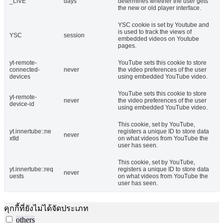
_LIVE
days
determines whether the user gets
the new or old player interface.
YSC cookie is set by Youtube and
is used to track the views of
YSC
session
embedded videos on Youtube
pages.
yt-remote-
YouTube sets this cookie to store
connected-
never
the video preferences of the user
devices
using embedded YouTube video.
YouTube sets this cookie to store
yt-remote-
never
the video preferences of the user
device-id
using embedded YouTube video.
This cookie, set by YouTube,
yt.innertube::ne
registers a unique ID to store data
never
xtId
on what videos from YouTube the
user has seen.
This cookie, set by YouTube,
yt.innertube::req
registers a unique ID to store data
never
uests
on what videos from YouTube the
user has seen.
คุกกี้ที่ยังไม่ได้จัดประเภท
others