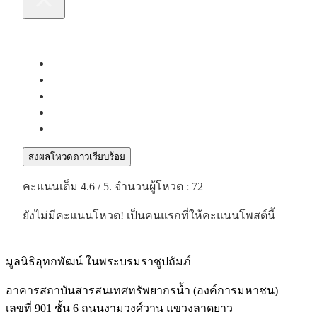
ส่งผลโหวดดาวเรียบร้อย
คะแนนเต็ม
4.6
/ 5. จำนวนผู้โหวต :
72
ยังไม่มีคะแนนโหวต! เป็นคนแรกที่ให้คะแนนโพสต์นี้
มูลนิธิอุทกพัฒน์
ในพระบรมราชูปถัมภ์
อาคารสถาบันสารสนเทศทรัพยากรน้ำ (องค์การมหาชน)
เลขที่ 901 ชั้น 6 ถนนงามวงศ์วาน แขวงลาดยาว