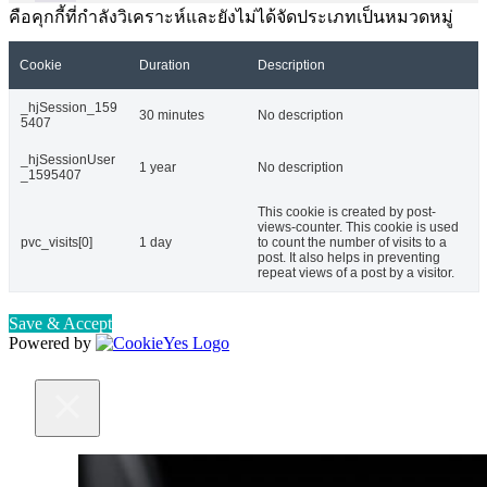
คือคุกกี้ที่กำลังวิเคราะห์และยังไม่ได้จัดประเภทเป็นหมวดหมู่
Cookie
Duration
Description
_hjSession_159
30 minutes
No description
5407
_hjSessionUser
1 year
No description
_1595407
This cookie is created by post-
views-counter. This cookie is used
pvc_visits[0]
1 day
to count the number of visits to a
post. It also helps in preventing
repeat views of a post by a visitor.
Save & Accept
Powered by