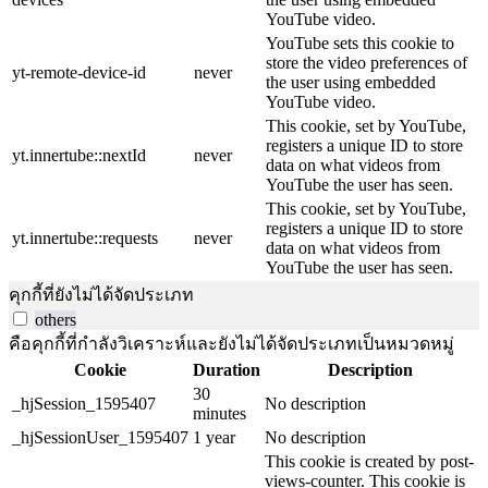
YouTube video.
YouTube sets this cookie to
store the video preferences of
yt-remote-device-id
never
the user using embedded
YouTube video.
This cookie, set by YouTube,
registers a unique ID to store
yt.innertube::nextId
never
data on what videos from
YouTube the user has seen.
This cookie, set by YouTube,
registers a unique ID to store
yt.innertube::requests
never
data on what videos from
YouTube the user has seen.
คุกกี้ที่ยังไม่ได้จัดประเภท
others
คือคุกกี้ที่กำลังวิเคราะห์และยังไม่ได้จัดประเภทเป็นหมวดหมู่
Cookie
Duration
Description
30
_hjSession_1595407
No description
minutes
_hjSessionUser_1595407
1 year
No description
This cookie is created by post-
views-counter. This cookie is