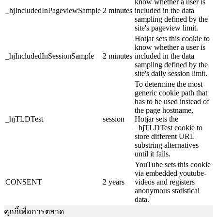
know whether a user is
_hjIncludedInPageviewSample
2 minutes
included in the data
sampling defined by the
site's pageview limit.
Hotjar sets this cookie to
know whether a user is
_hjIncludedInSessionSample
2 minutes
included in the data
sampling defined by the
site's daily session limit.
To determine the most
generic cookie path that
has to be used instead of
the page hostname,
_hjTLDTest
session
Hotjar sets the
_hjTLDTest cookie to
store different URL
substring alternatives
until it fails.
YouTube sets this cookie
via embedded youtube-
CONSENT
2 years
videos and registers
anonymous statistical
data.
คุกกี้เพื่อการตลาด