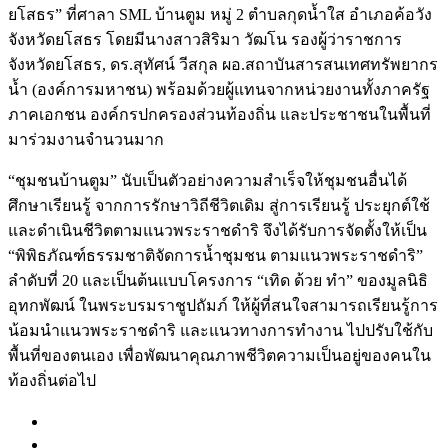
ยโสธร” ที่ศาลา SML บ้านตูม หมู่ 2 ตำบลกุดน้ำใส อำเภอค้อวัง
จังหวัดยโสธร โดยมีนางสาวสิริมา วัฒโน รองผู้ว่าราชการ
จังหวัดยโสธร, ดร.สุทัศน์ วีสกุล ผอ.สถาบันสารสนเทศทรัพยากร
น้ำ (องค์การมหาชน) พร้อมด้วยผู้แทนจากหน่วยงานทั้งภาครัฐ
ภาคเอกชน องค์กรปกครองส่วนท้องถิ่น และประช
าชนในพื้นที่
มาร่วมงานจำนวนมาก
“ชุมชนบ้านตูม” นับเป็นตัวอย่างความสำเร็จให้ชุมชนอื่นได้
ศึกษาเรียนรู้ จากการรักษาวิถีชีวิตเดิม สู่การเรียนรู้ ประยุกต์ใช้
และดำเนินชีวิตตามแนวพระราชดำริ จึงได้รับการจัดตั้งให้เป็น
“พิพิธภัณฑ์ธรรมชาติจัดการน้ำชุมชน ตามแนวพระราชดำริ”
ลำดับที่ 20 และเป็นต้นแบบโครงการ “เทิด ด้วย ทำ” ของมูลนิธิ
อุทกพัฒน์ ในพระบรมราชูปถัมภ์ ให้ผู้ที่สนใจสามารถเรียนรู้การ
น้อมนำแนวพระราชดำริ และแนวทางการทำงาน ไปปรับใช้กับ
พื้นที่ของตนเอง เพื่อพัฒนาคุณภาพชีวิตความเป็นอยู่ของคนใน
ท้องถิ่นต่อไป