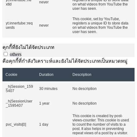
never
xtId
on what videos from YouTube the
user has seen.
This cookie, set by YouTube,
yt.innertube::req
registers a unique ID to store data
never
uests
on what videos from YouTube the
user has seen.
คุกกี้ที่ยังไม่ได้จัดประเภท
others
คือคุกกี้ที่กำลังวิเคราะห์และยังไม่ได้จัดประเภทเป็นหมวดหมู่
Cookie
Duration
Description
_hjSession_159
30 minutes
No description
5407
_hjSessionUser
1 year
No description
_1595407
This cookie is created by post-
views-counter. This cookie is used
pvc_visits[0]
1 day
to count the number of visits to a
post. It also helps in preventing
repeat views of a post by a visitor.