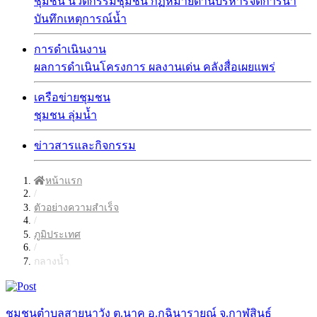
ชุมชน
นวัตกรรมชุมชน
กฏหมายด้านบริหารจัดการน้ำ
บันทึกเหตุการณ์น้ำ
การดำเนินงาน
ผลการดำเนินโครงการ
ผลงานเด่น
คลังสื่อเผยแพร่
เครือข่ายชุมชน
ชุมชน
ลุ่มน้ำ
ข่าวสารและกิจกรรม
หน้าแรก
/
ตัวอย่างความสำเร็จ
/
ภูมิประเทศ
/
กลางน้ำ
ชุมชนตำบลสายนาวัง ต.นาคู อ.กุฉินารายณ์ จ.กาฬสินธุ์