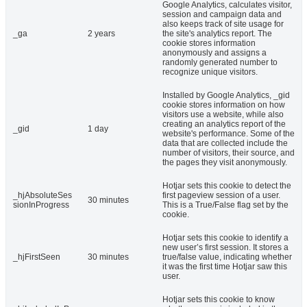
Google Analytics, calculates visitor,
session and campaign data and
also keeps track of site usage for
_ga
2 years
the site's analytics report. The
cookie stores information
anonymously and assigns a
randomly generated number to
recognize unique visitors.
Installed by Google Analytics, _gid
cookie stores information on how
visitors use a website, while also
creating an analytics report of the
_gid
1 day
website's performance. Some of the
data that are collected include the
number of visitors, their source, and
the pages they visit anonymously.
Hotjar sets this cookie to detect the
_hjAbsoluteSes
first pageview session of a user.
30 minutes
sionInProgress
This is a True/False flag set by the
cookie.
Hotjar sets this cookie to identify a
new user’s first session. It stores a
_hjFirstSeen
30 minutes
true/false value, indicating whether
it was the first time Hotjar saw this
user.
Hotjar sets this cookie to know