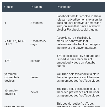
Cookie
Duration
Description
Facebook sets this cookie to show
relevant advertisements to users by
fr
3 months
tracking user behaviour across the
web, on sites that have Facebook
pixel or Facebook social plugin.
A cookie set by YouTube to
VISITOR_INFO1
5 months 27
measure bandwidth that
_LIVE
days
determines whether the user gets
the new or old player interface.
YSC cookie is set by Youtube and
is used to track the views of
YSC
session
embedded videos on Youtube
pages.
yt-remote-
YouTube sets this cookie to store
connected-
never
the video preferences of the user
devices
using embedded YouTube video.
YouTube sets this cookie to store
yt-remote-
never
the video preferences of the user
device-id
using embedded YouTube video.
This cookie, set by YouTube,
yt.innertube::ne
registers a unique ID to store data