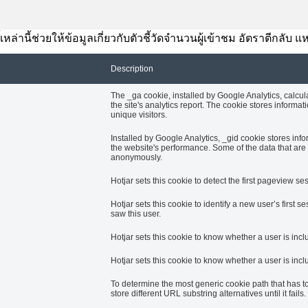
้เหล่านี้ช่วยให้ข้อมูลเกี่ยวกับตัวชี้วัดจำนวนผู้เข้าชม อัตราตีกลั
Description
The _ga cookie, installed by Google Analytics, calcul
the site's analytics report. The cookie stores info
unique visitors.
Installed by Google Analytics, _gid cookie stores info
the website's performance. Some of the data that are c
anonymously.
Hotjar sets this cookie to detect the first pageview ses
Hotjar sets this cookie to identify a new user’s first se
saw this user.
Hotjar sets this cookie to know whether a user is incl
Hotjar sets this cookie to know whether a user is inclu
To determine the most generic cookie path that has t
store different URL substring alternatives until it fails.