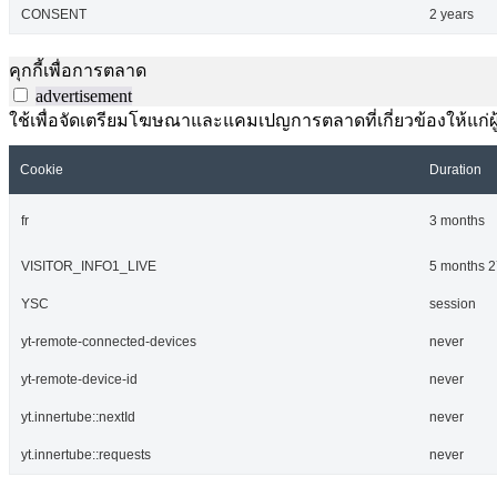
CONSENT
2 years
คุกกี้เพื่อการตลาด
advertisement
ใช้เพื่อจัดเตรียมโฆษณาและแคมเปญการตลาดที่เกี่ยวข้องให้แก่ผู้เ
Cookie
Duration
fr
3 months
VISITOR_INFO1_LIVE
5 months 2
YSC
session
yt-remote-connected-devices
never
yt-remote-device-id
never
yt.innertube::nextId
never
yt.innertube::requests
never