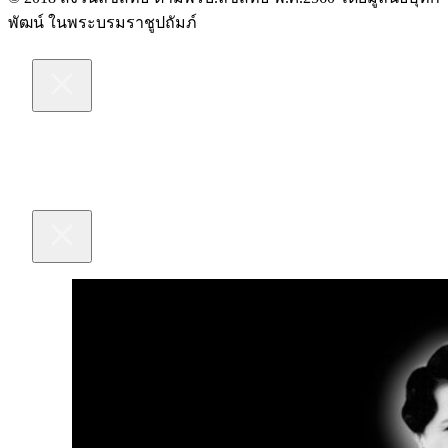
พัฒน์ ในพระบรมราชูปถัมภ์