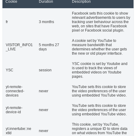
Cookie
Duration
Description
Facebook sets this cookie to show
relevant advertisements to users by
fr
3 months
tracking user behaviour across the
web, on sites that have Facebook
pixel or Facebook social plugin.
A cookie set by YouTube to
VISITOR_INFO1
5 months 27
measure bandwidth that
_LIVE
days
determines whether the user gets
the new or old player interface.
YSC cookie is set by Youtube and
is used to track the views of
YSC
session
embedded videos on Youtube
pages.
yt-remote-
YouTube sets this cookie to store
connected-
never
the video preferences of the user
devices
using embedded YouTube video.
YouTube sets this cookie to store
yt-remote-
never
the video preferences of the user
device-id
using embedded YouTube video.
This cookie, set by YouTube,
yt.innertube::ne
registers a unique ID to store data
never
xtId
on what videos from YouTube the