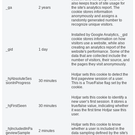
also keeps track of site usage for
_ga
2 years
the site's analytics report. The
cookie stores information
anonymously and assigns a
randomly generated number to
recognize unique visitors.
Installed by Google Analytics, _gid
cookie stores information on how
visitors use a website, while also
creating an analytics report of the
_gid
1 day
website's performance. Some of the
data that are collected include the
number of visitors, their source, and
the pages they visit anonymously.
Hotjar sets this cookie to detect the
_hjAbsoluteSes
first pageview session of a user.
30 minutes
sionInProgress
This is a True/False flag set by the
cookie.
Hotjar sets this cookie to identify a
new user’s first session. It stores a
_hjFirstSeen
30 minutes
true/false value, indicating whether
it was the first time Hotjar saw this
user.
Hotjar sets this cookie to know
_hjIncludedInPa
whether a user is included in the
2 minutes
geviewSample
data sampling defined by the site's