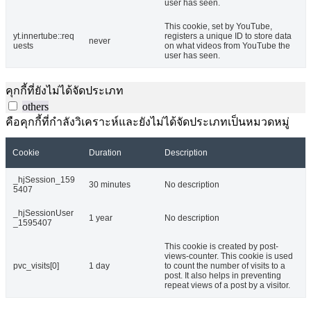
user has seen.
This cookie, set by YouTube,
yt.innertube::req
registers a unique ID to store data
never
uests
on what videos from YouTube the
user has seen.
คุกกี้ที่ยังไม่ได้จัดประเภท
others
คือคุกกี้ที่กำลังวิเคราะห์และยังไม่ได้จัดประเภทเป็นหมวดหมู่
Cookie
Duration
Description
_hjSession_159
30 minutes
No description
5407
_hjSessionUser
1 year
No description
_1595407
This cookie is created by post-
views-counter. This cookie is used
pvc_visits[0]
1 day
to count the number of visits to a
post. It also helps in preventing
repeat views of a post by a visitor.