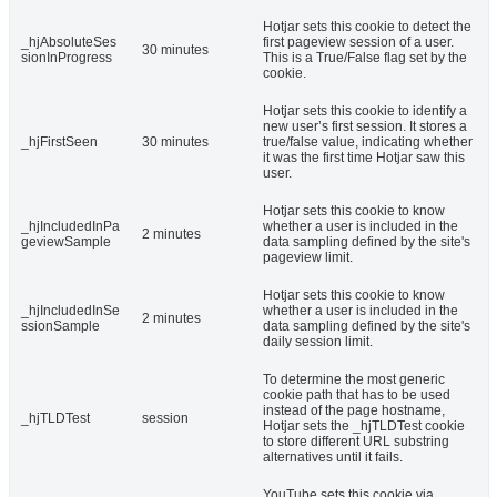
Hotjar sets this cookie to detect the
_hjAbsoluteSes
first pageview session of a user.
30 minutes
sionInProgress
This is a True/False flag set by the
cookie.
Hotjar sets this cookie to identify a
new user’s first session. It stores a
_hjFirstSeen
30 minutes
true/false value, indicating whether
it was the first time Hotjar saw this
user.
Hotjar sets this cookie to know
_hjIncludedInPa
whether a user is included in the
2 minutes
geviewSample
data sampling defined by the site's
pageview limit.
Hotjar sets this cookie to know
_hjIncludedInSe
whether a user is included in the
2 minutes
ssionSample
data sampling defined by the site's
daily session limit.
To determine the most generic
cookie path that has to be used
instead of the page hostname,
_hjTLDTest
session
Hotjar sets the _hjTLDTest cookie
to store different URL substring
alternatives until it fails.
YouTube sets this cookie via