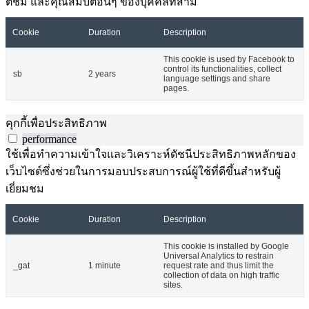
ติชม และคุณสมบัติอื่นๆ ของบุคคลที่สาม
Cookie
Duration
Description
This cookie is used by Facebook to
control its functionalities, collect
sb
2 years
language settings and share
pages.
คุกกี้เพื่อประสิทธิภาพ
performance
ใช้เพื่อทำความเข้าใจและวิเคราะห์ดัชนีประสิทธิภาพหลักของ
เว็บไซต์ซึ่งช่วยในการมอบประสบการณ์ผู้ใช้ที่ดีขึ้นสำหรับผู้
เยี่ยมชม
Cookie
Duration
Description
This cookie is installed by Google
Universal Analytics to restrain
_gat
1 minute
request rate and thus limit the
collection of data on high traffic
sites.