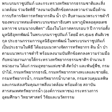
พระบรมราชูปถัมภ์ และกระทรวงทรัพยากรธรรมชาติและสิ่ง
แวดล้อม ร่วมจัดพิธี “ลงนามบันทึกข้อตกลงความร่วมมือด้าน
การบริหารจัดการทรัพยากรดิน น้ำ ป่า สืบสานแนวพระราชดำริ
ของพระบาทสมเด็จพระบรมชนกาธิเบศร มหาภูมิพลอดุลยเดช
มหาราช บรมนาถบพิตร” เนื่องในโอกาสครบรอบ 9 ปี การก่อตั้ง
มูลนิธิอุทกพัฒน์ ในพระบรมราชูปถัมภ์ โดยมี ดร.สุเมธ ตันติเวช
กุล ประธานกรรมการมูลนิธิอุทกพัฒน์ ในพระบรมราชูปถัมภ์
เป็นประธานในพิธี ได้มอบแนวทางจัดการทรัพยากร ดิน น้ำ ป่า
ตามแนวพระราชดำริ พร้อมลงนามบันทึกข้อตกลงความร่วมมือ
กับหน่วยงานภายใต้กระทรวงทรัพยากรธรรมชาติฯ จำนวน 8
หน่วยงาน ได้แก่ กรมอุทยานแห่งชาติ สัตว์ป่า และพันธุ์พืช, กรม
ป่าไม้, กรมทรัพยากรธรณี, กรมทรัพยากรทางทะเลและชายฝั่ง,
กรมทรัพยากรน้ำ, กรมทรัพยากรน้ำบาดาล, กรมควบคุมมลพิษ
และกรมส่งเสริมคุณภาพสิ่งแวดล้อม พร้อมด้วย สถาบัน
สารสนเทศทรัพยากรน้ำ (องค์การมหาชน) กระทรวงการ
อุดมศึกษา วิทยาศาสตร์ วิจัยและนวัตกรรม