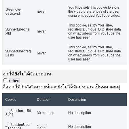
YouTube sets this cookie to store
yt-remote-
never
the video preferences of the user
device-id
using embedded YouTube video.
This cookie, set by YouTube,
yt.innertube::ne
registers a unique ID to store data
never
xtId
on what videos from YouTube the
user has seen.
This cookie, set by YouTube,
yt.innertube::req
registers a unique ID to store data
never
uests
on what videos from YouTube the
user has seen.
คุกกี้ที่ยังไม่ได้จัดประเภท
others
คือคุกกี้ที่กำลังวิเคราะห์และยังไม่ได้จัดประเภทเป็นหมวดหมู่
Cookie
Duration
Description
_hjSession_159
30 minutes
No description
5407
_hjSessionUser
1 year
No description
_1595407