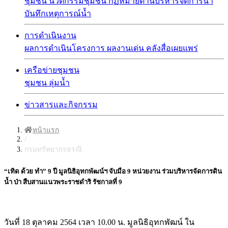
ชุมชน
นวัตกรรมชุมชน
กฏหมายด้านบริหารจัดการน้ำ
บันทึกเหตุการณ์น้ำ
การดำเนินงาน
ผลการดำเนินโครงการ
ผลงานเด่น
คลังสื่อเผยแพร่
เครือข่ายชุมชน
ชุมชน
ลุ่มน้ำ
ข่าวสารและกิจกรรม
หน้าแรก
/
กรมทรัพยากรธรณี
“เทิด ด้วย ทำ” 9 ปี มูลนิธิอุทกพัฒน์ฯ จับมือ 9 หน่วยงาน ร่วมบริหารจัดการดิน
น้ำ ป่า สืบสานแนวพระราชดำริ รัชกาลที่ 9
วันที่ 18 ตุลาคม 2564 เวลา 10.00 น. มูลนิธิอุทกพัฒน์ ใน