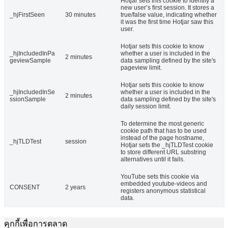
Hotjar sets this cookie to identify a
new user’s first session. It stores a
_hjFirstSeen
30 minutes
true/false value, indicating whether
it was the first time Hotjar saw this
user.
Hotjar sets this cookie to know
_hjIncludedInPa
whether a user is included in the
2 minutes
geviewSample
data sampling defined by the site's
pageview limit.
Hotjar sets this cookie to know
_hjIncludedInSe
whether a user is included in the
2 minutes
ssionSample
data sampling defined by the site's
daily session limit.
To determine the most generic
cookie path that has to be used
instead of the page hostname,
_hjTLDTest
session
Hotjar sets the _hjTLDTest cookie
to store different URL substring
alternatives until it fails.
YouTube sets this cookie via
embedded youtube-videos and
CONSENT
2 years
registers anonymous statistical
data.
คุกกี้เพื่อการตลาด