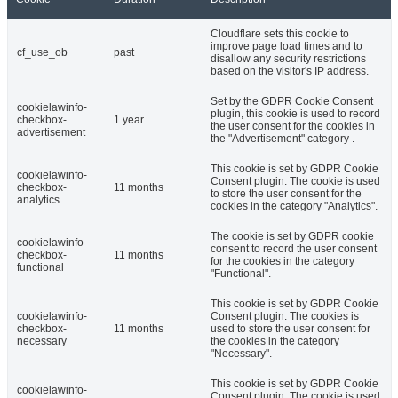
Cloudflare sets this cookie to
improve page load times and to
cf_use_ob
past
disallow any security restrictions
based on the visitor's IP address.
Set by the GDPR Cookie Consent
cookielawinfo-
plugin, this cookie is used to record
checkbox-
1 year
the user consent for the cookies in
advertisement
the "Advertisement" category .
This cookie is set by GDPR Cookie
cookielawinfo-
Consent plugin. The cookie is used
checkbox-
11 months
to store the user consent for the
analytics
cookies in the category "Analytics".
The cookie is set by GDPR cookie
cookielawinfo-
consent to record the user consent
checkbox-
11 months
for the cookies in the category
functional
"Functional".
This cookie is set by GDPR Cookie
cookielawinfo-
Consent plugin. The cookies is
checkbox-
11 months
used to store the user consent for
necessary
the cookies in the category
"Necessary".
This cookie is set by GDPR Cookie
cookielawinfo-
Consent plugin. The cookie is used