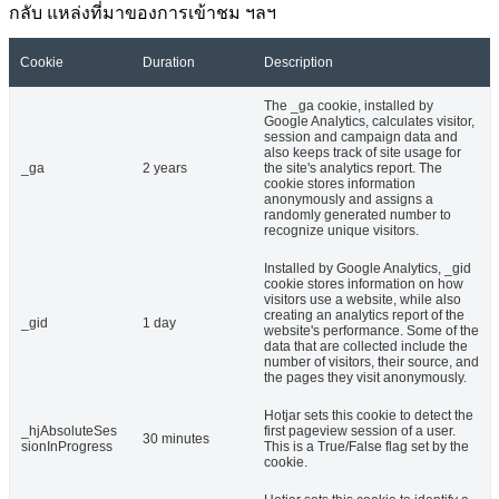
กลับ แหล่งที่มาของการเข้าชม ฯลฯ
Cookie
Duration
Description
The _ga cookie, installed by
Google Analytics, calculates visitor,
session and campaign data and
also keeps track of site usage for
_ga
2 years
the site's analytics report. The
cookie stores information
anonymously and assigns a
randomly generated number to
recognize unique visitors.
Installed by Google Analytics, _gid
cookie stores information on how
visitors use a website, while also
creating an analytics report of the
_gid
1 day
website's performance. Some of the
data that are collected include the
number of visitors, their source, and
the pages they visit anonymously.
Hotjar sets this cookie to detect the
_hjAbsoluteSes
first pageview session of a user.
30 minutes
sionInProgress
This is a True/False flag set by the
cookie.