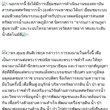
นอกจากนี้ ยังได้มีการเยี่ยมชมการดำเนินงานของสถาบัน
สารสนเทศทรัพยากรน้ำ (องค์การมหาชน) ได้แก่ เยี่ยมชมระบบ
คอมพิวเตอร์สมรรถนะสูงสำหรับประมวลผลข้อมูลสารสนเทศ
ทรัพยากรน้ำและสภาพภูมิกาศ นิทรรศการ “จากนภา ผ่านภูผา
สู่มหานที” และระบบโทรมาตรตรวจวัดสภาพอากาศและระดับ
น้ำอัตโนมัติ
ดร.สุเมธ ตันติเวชกุล กล่าวว่า การลงนามในครั้งนี้ เพื่อ
เป็นการสานต่อพระราชปณิธาณและพระราชดำริ และให้ทุก
หน่วยงานได้สำนึกพระมหากรุณาธิคุณ และร่วมถวายกตัญญุตา
ลัยที่ดีที่สุดแด่พระบาทสมเด็จพระบรมชนกาธิเบศร มหาภูมิพล
อดุลยเดชมหาราช บรมนาถบพิตร จึงเกิดการลงนามความร่วม
มือในครั้งนี้ เพื่อฟื้นฟู อนุรักษ์ บริหารทรัพยากรดิน น้ำ ป่า ตาม
แนวพระราชดำริ ส่งเสริมงานวิจัยด้านสารสนเทศทรัพยากรน้ำ
และวิทยาการข้อมูลน้ำ สู่การพัฒนาชุมชนและสิ่งแวดล้อมร่วม
กัน เพื่อสร้างตัวอย่างความสำเร็จ พัฒนาเครือข่ายดิน น้ำ ป่า
พัฒนาต่อยอดงานด้าน ดิน น้ำ ป่า ไปสู่การพัฒนาอย่างยั่งยืนของ