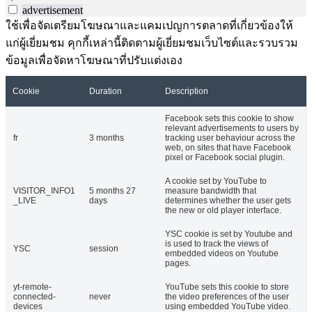
advertisement
ใช้เพื่อจัดเตรียมโฆษณาและแคมเปญการตลาดที่เกี่ยวข้องให้
แก่ผู้เยี่ยมชม คุกกี้เหล่านี้ติดตามผู้เยี่ยมชมเว็บไซต์และรวบรวม
ข้อมูลเพื่อจัดหาโฆษณาที่ปรับแต่งเอง
Cookie
Duration
Description
Facebook sets this cookie to show
relevant advertisements to users by
fr
3 months
tracking user behaviour across the
web, on sites that have Facebook
pixel or Facebook social plugin.
A cookie set by YouTube to
VISITOR_INFO1
5 months 27
measure bandwidth that
_LIVE
days
determines whether the user gets
the new or old player interface.
YSC cookie is set by Youtube and
is used to track the views of
YSC
session
embedded videos on Youtube
pages.
yt-remote-
YouTube sets this cookie to store
connected-
never
the video preferences of the user
devices
using embedded YouTube video.