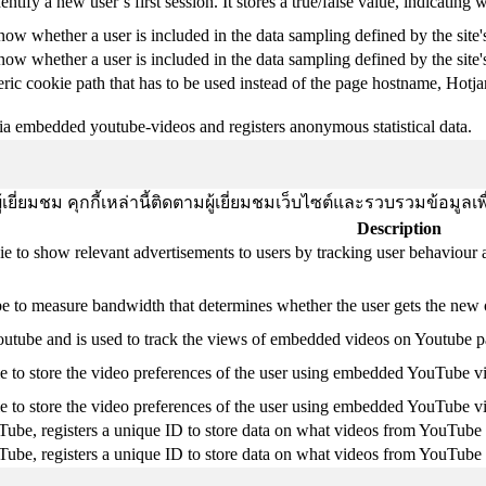
entify a new user’s first session. It stores a true/false value, indicating 
know whether a user is included in the data sampling defined by the site'
know whether a user is included in the data sampling defined by the site's
ric cookie path that has to be used instead of the page hostname, Hotja
ia embedded youtube-videos and registers anonymous statistical data.
ยี่ยมชม คุกกี้เหล่านี้ติดตามผู้เยี่ยมชมเว็บไซต์และรวบรวมข้อมูลเ
Description
ie to show relevant advertisements to users by tracking user behaviour 
 to measure bandwidth that determines whether the user gets the new or
outube and is used to track the views of embedded videos on Youtube p
e to store the video preferences of the user using embedded YouTube v
e to store the video preferences of the user using embedded YouTube v
Tube, registers a unique ID to store data on what videos from YouTube 
Tube, registers a unique ID to store data on what videos from YouTube 