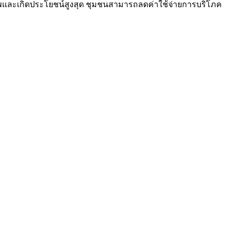
ภาพและเกิดประโยชน์สูงสุด ชุมชนสามารถลดค่าใช้จ่ายการบริโภค