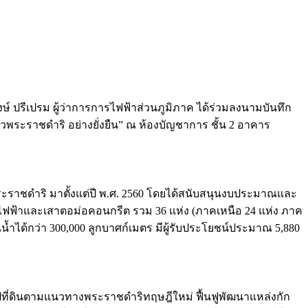
ษ์ ปรีเปรม ผู้ว่าการการไฟฟ้าส่วนภูมิภาค ได้ร่วมลงนามบันทึก
นวพระราชดำริ อย่างยั่งยืน” ณ ห้องบัญชาการ ชั้น 2 อาคาร
ะราชดำริ มาตั้งแต่ปี พ.ศ. 2560 โดยได้สนับสนุนงบประมาณและ
เสาไฟฟ้าและเสาตอม่อคอนกรีต รวม 36 แห่ง (ภาคเหนือ 24 แห่ง ภาค
้ำได้กว่า 300,000 ลูกบาศก์เมตร มีผู้รับประโยชน์ประมาณ 5,880
ดรูปที่ดินตามแนวทางพระราชดำริทฤษฎีใหม่ ฟื้นฟูพัฒนาแหล่งกัก