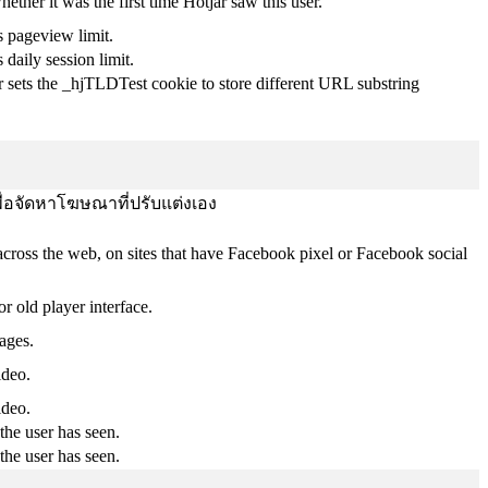
whether it was the first time Hotjar saw this user.
s pageview limit.
 daily session limit.
r sets the _hjTLDTest cookie to store different URL substring
พื่อจัดหาโฆษณาที่ปรับแต่งเอง
across the web, on sites that have Facebook pixel or Facebook social
 old player interface.
ages.
ideo.
ideo.
the user has seen.
the user has seen.