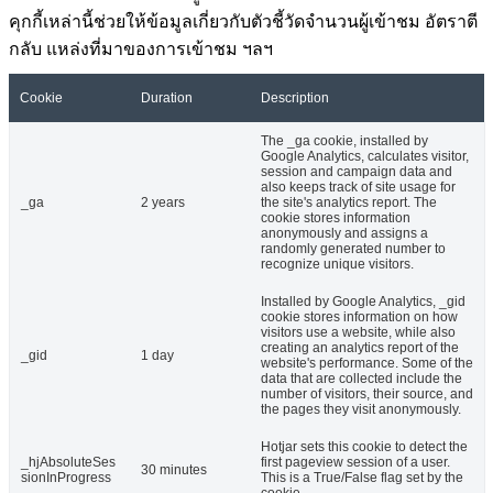
คุกกี้เหล่านี้ช่วยให้ข้อมูลเกี่ยวกับตัวชี้วัดจำนวนผู้เข้าชม อัตราตี
กลับ แหล่งที่มาของการเข้าชม ฯลฯ
Cookie
Duration
Description
The _ga cookie, installed by
Google Analytics, calculates visitor,
session and campaign data and
also keeps track of site usage for
_ga
2 years
the site's analytics report. The
cookie stores information
anonymously and assigns a
randomly generated number to
recognize unique visitors.
Installed by Google Analytics, _gid
cookie stores information on how
visitors use a website, while also
creating an analytics report of the
_gid
1 day
website's performance. Some of the
data that are collected include the
number of visitors, their source, and
the pages they visit anonymously.
Hotjar sets this cookie to detect the
_hjAbsoluteSes
first pageview session of a user.
30 minutes
sionInProgress
This is a True/False flag set by the