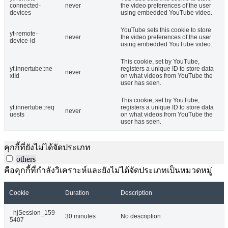
connected-
never
the video preferences of the user
devices
using embedded YouTube video.
YouTube sets this cookie to store
yt-remote-
never
the video preferences of the user
device-id
using embedded YouTube video.
This cookie, set by YouTube,
yt.innertube::ne
registers a unique ID to store data
never
xtId
on what videos from YouTube the
user has seen.
This cookie, set by YouTube,
yt.innertube::req
registers a unique ID to store data
never
uests
on what videos from YouTube the
user has seen.
คุกกี้ที่ยังไม่ได้จัดประเภท
others
คือคุกกี้ที่กำลังวิเคราะห์และยังไม่ได้จัดประเภทเป็นหมวดหมู่
Cookie
Duration
Description
_hjSession_159
30 minutes
No description
5407