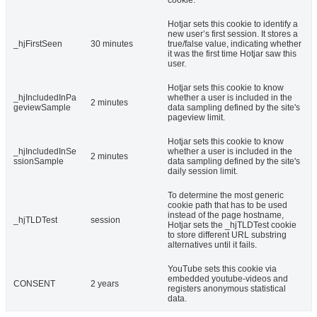
cookie.
Hotjar sets this cookie to identify a
new user’s first session. It stores a
_hjFirstSeen
30 minutes
true/false value, indicating whether
it was the first time Hotjar saw this
user.
Hotjar sets this cookie to know
_hjIncludedInPa
whether a user is included in the
2 minutes
geviewSample
data sampling defined by the site's
pageview limit.
Hotjar sets this cookie to know
_hjIncludedInSe
whether a user is included in the
2 minutes
ssionSample
data sampling defined by the site's
daily session limit.
To determine the most generic
cookie path that has to be used
instead of the page hostname,
_hjTLDTest
session
Hotjar sets the _hjTLDTest cookie
to store different URL substring
alternatives until it fails.
YouTube sets this cookie via
embedded youtube-videos and
CONSENT
2 years
registers anonymous statistical
data.