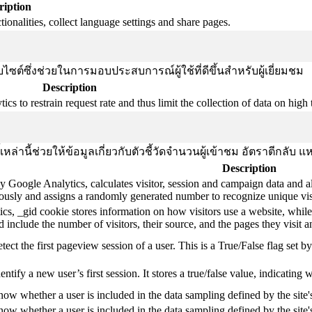
ription
ionalities, collect language settings and share pages.
ซต์ซึ่งช่วยในการมอบประสบการณ์ผู้ใช้ที่ดีขึ้นสำหรับผู้เยี่ยมชม
Description
s to restrain request rate and thus limit the collection of data on high tr
้เหล่านี้ช่วยให้ข้อมูลเกี่ยวกับตัวชี้วัดจำนวนผู้เข้าชม อัตราตีกลั
Description
y Google Analytics, calculates visitor, session and campaign data and als
usly and assigns a randomly generated number to recognize unique vis
cs, _gid cookie stores information on how visitors use a website, while
ted include the number of visitors, their source, and the pages they visit
etect the first pageview session of a user. This is a True/False flag set b
entify a new user’s first session. It stores a true/false value, indicating 
know whether a user is included in the data sampling defined by the site'
know whether a user is included in the data sampling defined by the site's