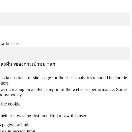
affic sites.
บ แหล่งที่มาของการเข้าชม ฯลฯ
o keeps track of site usage for the site's analytics report. The cookie
itors.
 also creating an analytics report of the website's performance. Some
 anonymously.
y the cookie.
whether it was the first time Hotjar saw this user.
s pageview limit.
 daily session limit.