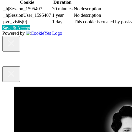
Cookie
Duration
_hjSession_1595407
30 minutes
No description
_hjSessionUser_1595407
1 year
No description
pvc_visits[0]
1 day
This cookie is created by post-v
Save & Accept
Powered by