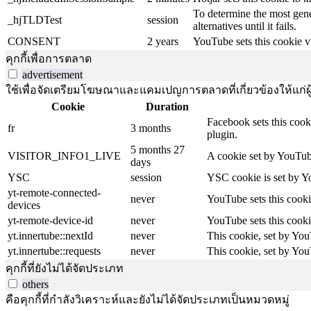
To determine the most gene
_hjTLDTest
session
alternatives until it fails.
CONSENT
2 years
YouTube sets this cookie v
คุกกี้เพื่อการตลาด
advertisement
ใช้เพื่อจัดเตรียมโฆษณาและแคมเปญการตลาดที่เกี่ยวข้องให้แก่ผู้เ
Cookie
Duration
Facebook sets this cook
fr
3 months
plugin.
5 months 27
VISITOR_INFO1_LIVE
A cookie set by YouTube
days
YSC
session
YSC cookie is set by Y
yt-remote-connected-
never
YouTube sets this cooki
devices
yt-remote-device-id
never
YouTube sets this cooki
yt.innertube::nextId
never
This cookie, set by You
yt.innertube::requests
never
This cookie, set by You
คุกกี้ที่ยังไม่ได้จัดประเภท
others
คือคุกกี้ที่กำลังวิเคราะห์และยังไม่ได้จัดประเภทเป็นหมวดหมู่