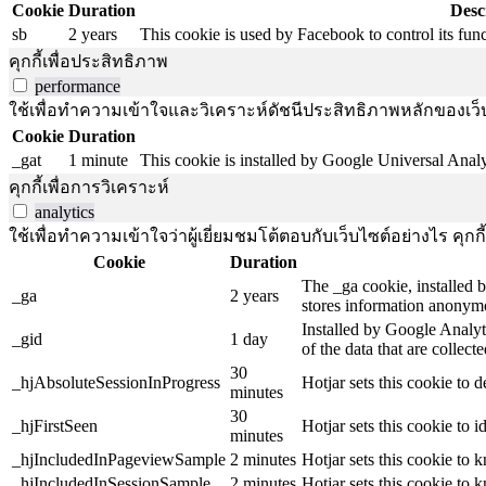
Cookie
Duration
Desc
sb
2 years
This cookie is used by Facebook to control its funct
คุกกี้เพื่อประสิทธิภาพ
performance
ใช้เพื่อทำความเข้าใจและวิเคราะห์ดัชนีประสิทธิภาพหลักของเว็บไ
Cookie
Duration
_gat
1 minute
This cookie is installed by Google Universal Analytic
คุกกี้เพื่อการวิเคราะห์
analytics
ใช้เพื่อทำความเข้าใจว่าผู้เยี่ยมชมโต้ตอบกับเว็บไซต์อย่างไร คุกกี
Cookie
Duration
The _ga cookie, installed b
_ga
2 years
stores information anonymo
Installed by Google Analyti
_gid
1 day
of the data that are collec
30
_hjAbsoluteSessionInProgress
Hotjar sets this cookie to d
minutes
30
_hjFirstSeen
Hotjar sets this cookie to id
minutes
_hjIncludedInPageviewSample
2 minutes
Hotjar sets this cookie to 
_hjIncludedInSessionSample
2 minutes
Hotjar sets this cookie to 